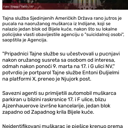
Tajna služba Sjedinjenih Američkih Država rano jutros je
pucala na naoružanog muškarca iz Indijane, koji se
nalazio jedan blok od Bijele kuće, nakon što su lokalne
policijske vlasti obavijestile agenciju o "suicidalnoj osobi",
saopštila je Agencija.
"Pripadnici Tajne službe su učestvovali u pucnjavi
nakon oružanog susreta sa osobom od interesa,
odmah nakon ponoći 9. marta na 17. i G ulici NV,"
potvrdio je portparol Tajne službe Entoni Đuljielmi
na platformi X, preneo je Njujork post.
Savezni agenti su primijetili automobil muškarca
parkiran u blizini raskrsnice 17. i F ulice, blizu
Ajzenhauerove izvršne kancelarije, jedan blok
zapadno od Zapadnog krila Bijele kuće.
Neidentifikovani muškarac je pješice krenuo prema