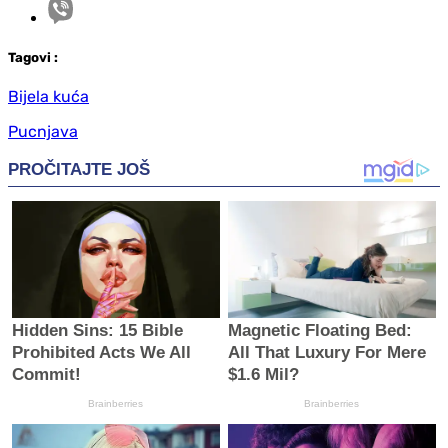
Tag
ovi
:
Bijela kuća
Pucnjava