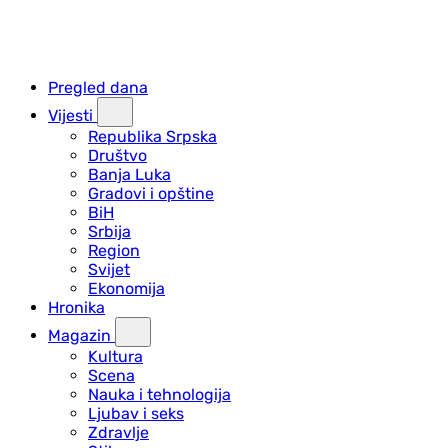
Pregled dana
Vijesti
Republika Srpska
Društvo
Banja Luka
Gradovi i opštine
BiH
Srbija
Region
Svijet
Ekonomija
Hronika
Magazin
Kultura
Scena
Nauka i tehnologija
Ljubav i seks
Zdravlje