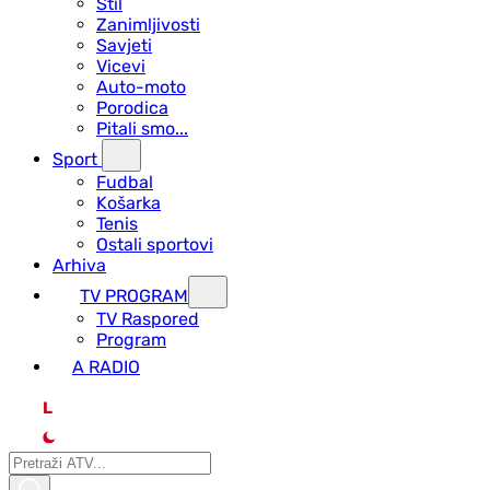
Stil
Zanimljivosti
Savjeti
Vicevi
Auto-moto
Porodica
Pitali smo...
Sport
Fudbal
Košarka
Tenis
Ostali sportovi
Arhiva
TV PROGRAM
ТV Raspored
Program
A RADIO
L