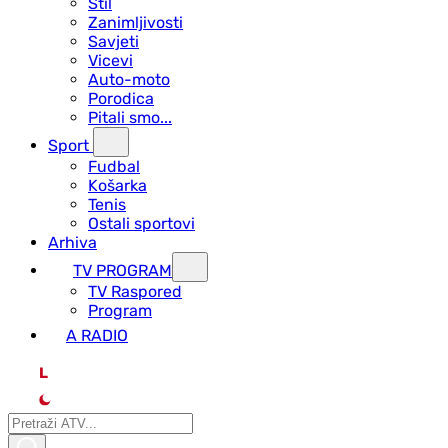
Stil
Zanimljivosti
Savjeti
Vicevi
Auto-moto
Porodica
Pitali smo...
Sport
Fudbal
Košarka
Tenis
Ostali sportovi
Arhiva
TV PROGRAM
ТV Raspored
Program
A RADIO
L