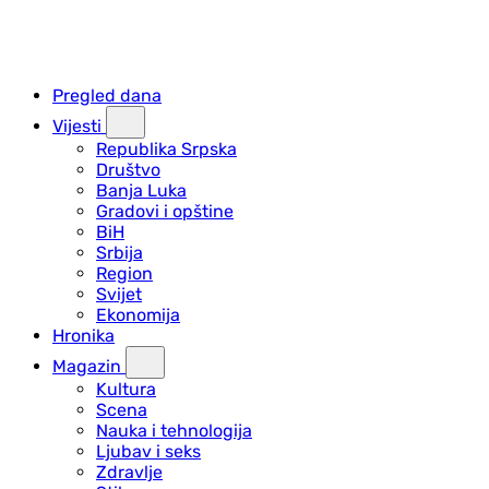
Pregled dana
Vijesti
Republika Srpska
Društvo
Banja Luka
Gradovi i opštine
BiH
Srbija
Region
Svijet
Ekonomija
Hronika
Magazin
Kultura
Scena
Nauka i tehnologija
Ljubav i seks
Zdravlje