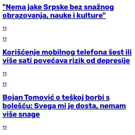
"Nema jake Srpske bez snažnog
obrazovanja, nauke i kulture"
11
11
Korišćenje mobilnog telefona šest ili
više sati povećava rizik od depresije
11
11
Bojan Tomović o teškoj borbi s
bolešću: Svega mi je dosta, nemam
više snage
11