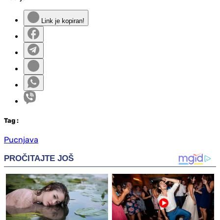
Link je kopiran!
Tag
:
Pucnjava