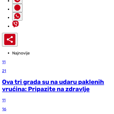
Najnovije
11
21
Ova tri grada su na udaru paklenih
vrućina: Pripazite na zdravlje
11
16