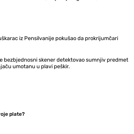
muškarac iz Pensilvanije pokušao da prokrijumčari
o je bezbjednosni skener detektovao sumnjiv predmet
njaču umotanu u plavi peškir.
voje plate?