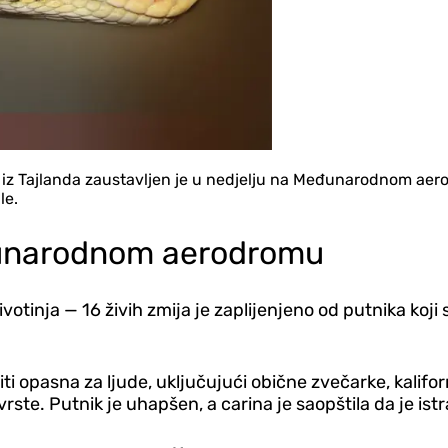
o iz Tajlanda zaustavljen je u nedjelju na Međunarodnom aer
le.
đunarodnom aerodromu
životinja — 16 živih zmija je zaplijenjeno od putnika koji 
iti opasna za ljude, uključujući obične zvečarke, kalifo
rste. Putnik je uhapšen, a carina je saopštila da je ist