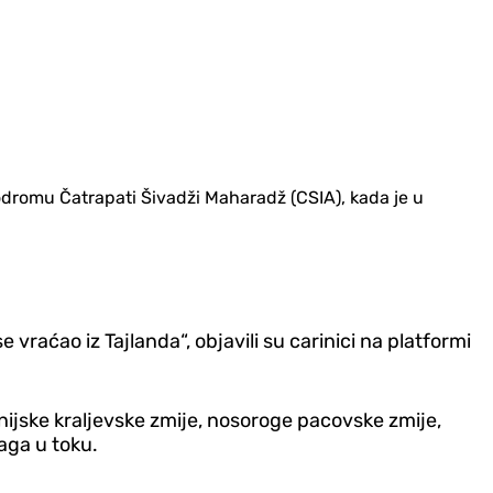
odromu Čatrapati Šivadži Maharadž (CSIA), kada je u
se vraćao iz Tajlanda“, objavili su carinici na platformi
rnijske kraljevske zmije, nosoroge pacovske zmije,
raga u toku.