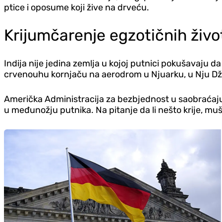
ptice i oposume koji žive na drveću.
Krijumčarenje egzotičnih život
Indija nije jedina zemlja u kojoj putnici pokušavaju d
crvenouhu kornjaču na aerodrom u Njuarku, u Nju Džer
Američka Administracija za bezbjednost u saobraćaju
u međunožju putnika. Na pitanje da li nešto krije, mu