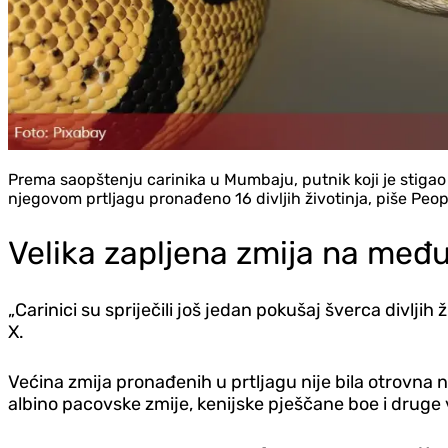
Prema saopštenju carinika u Mumbaju, putnik koji je stiga
njegovom prtljagu pronađeno 16 divljih životinja, piše Peop
Velika zapljena zmija na me
„Carinici su spriječili još jedan pokušaj šverca divljih 
X.
Većina zmija pronađenih u prtljagu nije bila otrovna n
albino pacovske zmije, kenijske pješčane boe i druge v