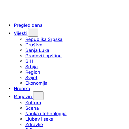
Pregled dana
Vijesti
Republika Srpska
Društvo
Banja Luka
Gradovi i opštine
BiH
Srbija
Region
Svijet
Ekonomija
Hronika
Magazin
Kultura
Scena
Nauka i tehnologija
Ljubav i seks
Zdravlje