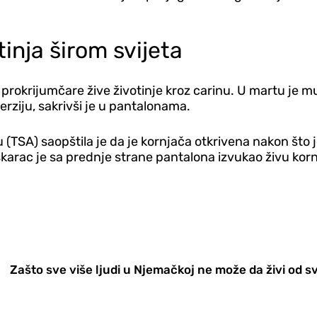
inja širom svijeta
a prokrijumčare žive životinje kroz carinu. U martu je 
ziju, sakrivši je u pantalonama.
 (TSA) saopštila je da je kornjača otkrivena nakon št
škarac je sa prednje strane pantalona izvukao živu kor
Zašto sve više ljudi u Njemačkoj ne može da živi od s