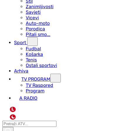
Stil
Zanimljivosti
Savjeti
Vicevi
Auto-moto
Porodica
Pitali smo...
Sport
Fudbal
Košarka
Tenis
Ostali sportovi
Arhiva
TV PROGRAM
ТV Raspored
Program
A RADIO
L