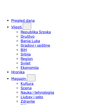
Pregled dana
Vijesti
Republika Srpska
Društvo
Banja Luka
Gradovi i opštine
BiH
Srbija
Region
Svijet
Ekonomija
Hronika
Magazin
Kultura
Scena
Nauka i tehnologija
Ljubav i seks
Zdravlje