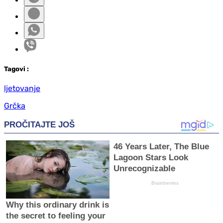
Tag
ovi
:
ljetovanje
Grčka