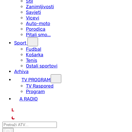
Stil
Zanimljivosti
Savjeti
Vicevi
Auto-moto
Porodica
Pitali smo...
Sport
Fudbal
Košarka
Tenis
Ostali sportovi
Arhiva
TV PROGRAM
ТV Raspored
Program
A RADIO
L