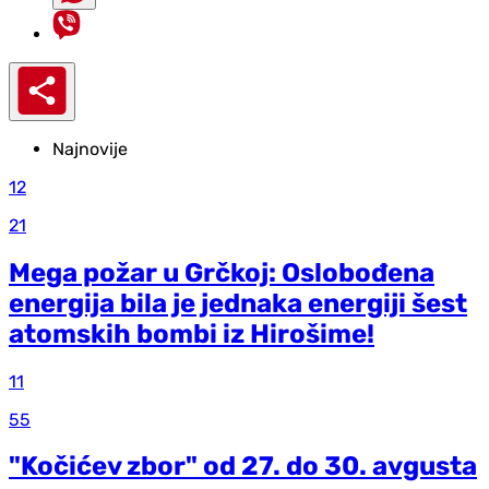
Najnovije
12
21
Mega požar u Grčkoj: Oslobođena
energija bila je jednaka energiji šest
atomskih bombi iz Hirošime!
11
55
"Kočićev zbor" od 27. do 30. avgusta