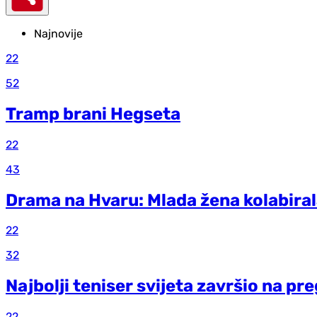
Najnovije
22
52
Tramp brani Hegseta
22
43
Drama na Hvaru: Mlada žena kolabiral
22
32
Najbolji teniser svijeta završio na p
22