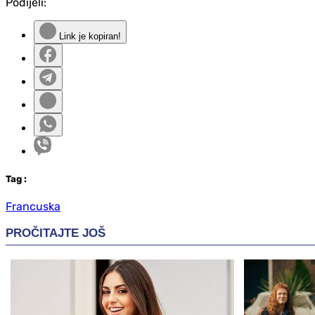
Podijeli:
Link je kopiran!
Tag
:
Francuska