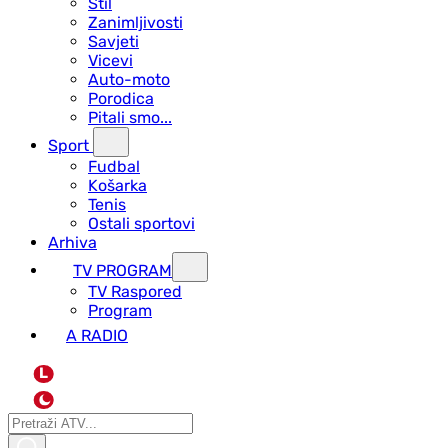
Stil
Zanimljivosti
Savjeti
Vicevi
Auto-moto
Porodica
Pitali smo...
Sport
Fudbal
Košarka
Tenis
Ostali sportovi
Arhiva
TV PROGRAM
ТV Raspored
Program
A RADIO
L