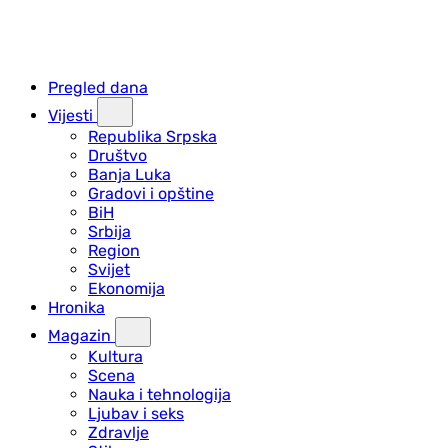
Pregled dana
Vijesti
Republika Srpska
Društvo
Banja Luka
Gradovi i opštine
BiH
Srbija
Region
Svijet
Ekonomija
Hronika
Magazin
Kultura
Scena
Nauka i tehnologija
Ljubav i seks
Zdravlje