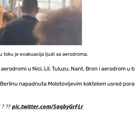
u toku je evakuacija ljudi sa aerodroma.
 aerodromi u Nici, Lil, Tuluzu, Nant, Bron i aerodrom u b
 Berlinu napadnuta Molotovljevim koktelom usred pora
l ? ??
pic.twitter.com/SaqbyGrFLr