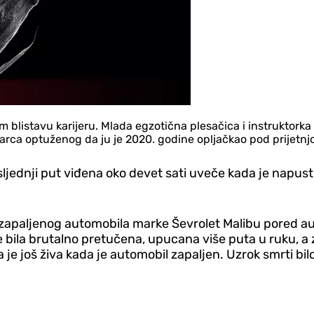
listavu karijeru. Mlada egzotična plesačica i instruktorka iz
arca optuženog da ju je 2020. godine opljačkao pod prijetnj
sljednji put viđena oko devet sati uveče kada je napust
 zapaljenog automobila marke Ševrolet Malibu pored aut
e bila brutalno pretučena, upucana više puta u ruku, a za
la je još živa kada je automobil zapaljen. Uzrok smrti b