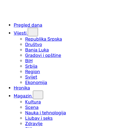
Pregled dana
Vijesti
Republika Srpska
Društvo
Banja Luka
Gradovi i opštine
BiH
Srbija
Region
Svijet
Ekonomija
Hronika
Magazin
Kultura
Scena
Nauka i tehnologija
Ljubav i seks
Zdravlje