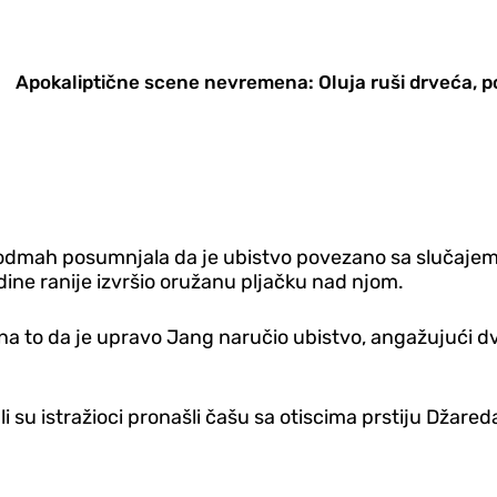
Apokaliptične scene nevremena: Oluja ruši drveća, p
, odmah posumnjala da je ubistvo povezano sa slučajem 
dine ranije izvršio oružanu pljačku nad njom.
e na to da je upravo Jang naručio ubistvo, angažujući 
i su istražioci pronašli čašu sa otiscima prstiju Džare