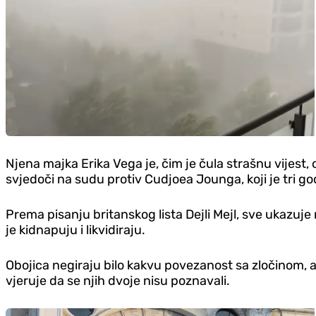
Njena majka Erika Vega je, čim je čula strašnu vijest
svjedoči na sudu protiv Cudjoea Jounga, koji je tri go
Prema pisanju britanskog lista Dejli Mejl, sve ukazuj
je kidnapuju i likvidiraju.
Obojica negiraju bilo kakvu povezanost sa zločinom, al
vjeruje da se njih dvoje nisu poznavali.