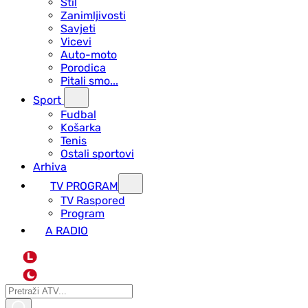
Stil
Zanimljivosti
Savjeti
Vicevi
Auto-moto
Porodica
Pitali smo...
Sport
Fudbal
Košarka
Tenis
Ostali sportovi
Arhiva
TV PROGRAM
ТV Raspored
Program
A RADIO
L