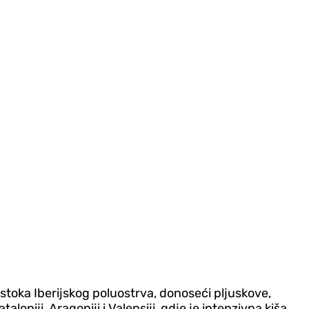
stoka Iberijskog poluostrva, donoseći pljuskove,
niji, Aragoniji i Valensiji, gdje je intenzivna kiša