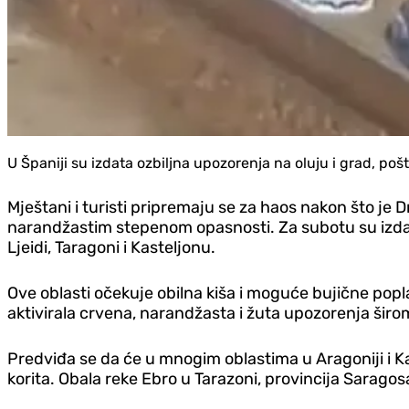
U Španiji su izdata ozbiljna upozorenja na oluju i grad, p
Mještani i turisti pripremaju se za haos nakon što je
narandžastim stepenom opasnosti. Za subotu su izdata 
Ljeidi, Taragoni i Kasteljonu.
Ove oblasti očekuje obilna kiša i moguće bujične popla
aktivirala crvena, narandžasta i žuta upozorenja širo
Predviđa se da će u mnogim oblastima u Aragoniji i Kata
korita. Obala reke Ebro u Tarazoni, provincija Sarago