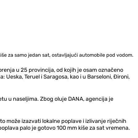
kiše za samo jedan sat, ostavljajući automobile pod vodom.
orenja u 25 provincija, od kojih je osam označeno
eska, Teruel i Saragosa, kao i u Barseloni, Đironi,
tetu u naseljima. Zbog oluje DANA, agencija je
o može izazvati lokalne poplave i izlivanje riječnih
 poplava palo je gotovo 100 mm kiše za sat vremena.