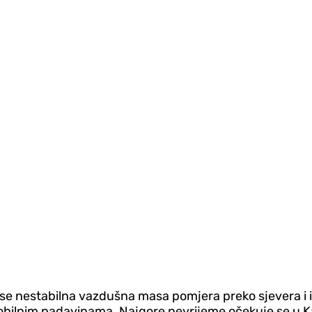
 se nestabilna vazdušna masa pomjera preko sjevera i i
bilnim padavinama. Najgore nevrijeme očekuje se u Katalo