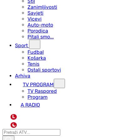
Stil
Zanimljivosti
Savjeti
Vicevi
Auto-moto
Porodica
Pitali smo...
Sport
Fudbal
Košarka
Tenis
Ostali sportovi
Arhiva
TV PROGRAM
ТV Raspored
Program
A RADIO
L