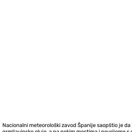
Nacionalni meteorološki zavod Španije saopštio je da
grmljavinske oluje, a na nekim mestima i nevrijeme s o