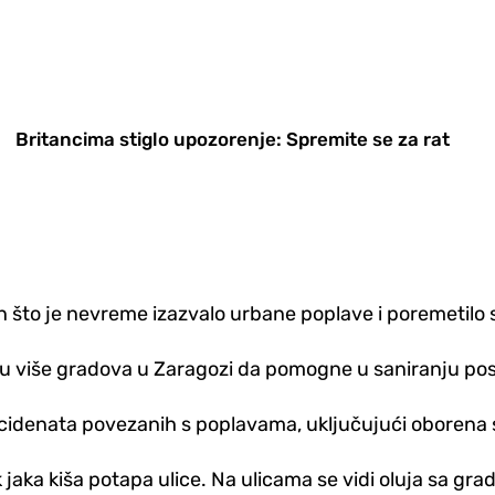
Britancima stiglo upozorenje: Spremite se za rat
n što je nevreme izazvalo urbane poplave i poremetilo
e u više gradova u Zaragozi da pomogne u saniranju po
ncidenata povezanih s poplavama, uključujući oborena sta
 jaka kiša potapa ulice. Na ulicama se vidi oluja sa gr