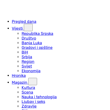
Pregled dana
Vijesti
Republika Srpska
Društvo
Banja Luka
Gradovi i opštine
BiH
Srbija
Region
Svijet
Ekonomija
Hronika
Magazin
Kultura
Scena
Nauka i tehnologija
Ljubav i seks
Zdravlje