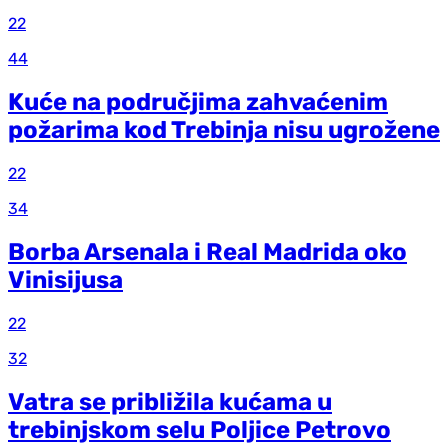
22
44
Kuće na područjima zahvaćenim
požarima kod Trebinja nisu ugrožene
22
34
Borba Arsenala i Real Madrida oko
Vinisijusa
22
32
Vatra se približila kućama u
trebinjskom selu Poljice Petrovo