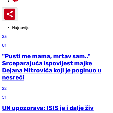
Najnovije
23
01
"Pusti me mama, mrtav sam.."
Srceparajuća ispovijest majke
Dejana Mitrovića koji je poginuo u
nesreći
22
51
UN upozorava: ISIS je i dalje živ