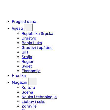
Pregled dana
Vijesti
Republika Srpska
Društvo
Banja Luka
Gradovi i opštine
BiH
Srbija
Region
Svijet
Ekonomija
Hronika
Magazin
Kultura
Scena
Nauka i tehnologija
Ljubav i seks
Zdravlje