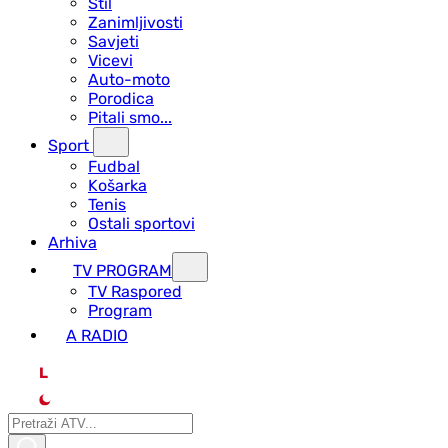
Stil
Zanimljivosti
Savjeti
Vicevi
Auto-moto
Porodica
Pitali smo...
Sport
Fudbal
Košarka
Tenis
Ostali sportovi
Arhiva
TV PROGRAM
ТV Raspored
Program
A RADIO
L