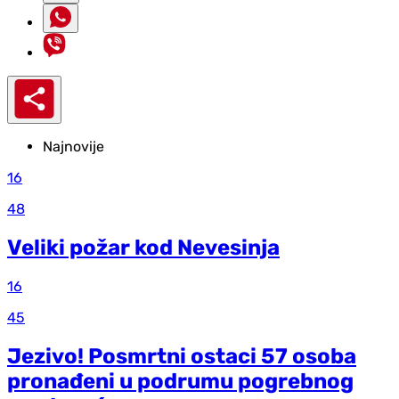
Najnovije
16
48
Veliki požar kod Nevesinja
16
45
Jezivo! Posmrtni ostaci 57 osoba
pronađeni u podrumu pogrebnog