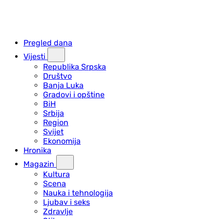
Pregled dana
Vijesti
Republika Srpska
Društvo
Banja Luka
Gradovi i opštine
BiH
Srbija
Region
Svijet
Ekonomija
Hronika
Magazin
Kultura
Scena
Nauka i tehnologija
Ljubav i seks
Zdravlje