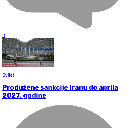
0
Svijet
Produžene sankcije Iranu do aprila
2027. godine