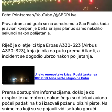
Foto:
Printscreen/YouTube /@SBGRLive
Prava drama odigrala se na aerodromu u Sao Paulu, kada
je avion kompanije Delta Erlajns planuo samo nekoliko
sekundi nakon polijetanja.
Riječ je o letjelici tipa Erbas A330-323 (Airbus
A330-323), koja je bila na putu prema Atlanti, a
incident se dogodio ubrzo nakon polijetanja.
Svijet
U jeku energetske krize: Ruski tanker sa
100.000 tona nafte stigao na Kubu
Prema dostupnim informacijama, došlo je do
eksplozije na motoru, nakon čega su dijelovi aviona
počeli padati na tlo i izazvali požar u blizini piste. Na
snimcima koji su se pojavili vidi se kako gorući