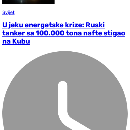
Svijet
U jeku energetske krize: Ruski
tanker sa 100.000 tona nafte stigao
na Kubu