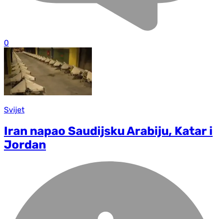
0
Svijet
Iran napao Saudijsku Arabiju, Katar i
Jordan