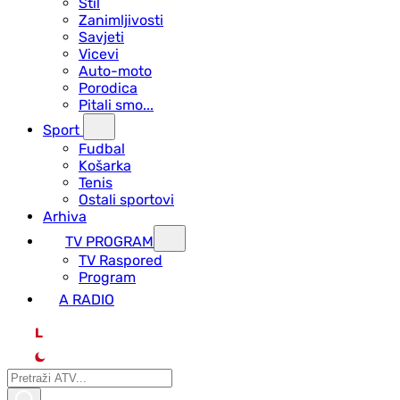
Stil
Zanimljivosti
Savjeti
Vicevi
Auto-moto
Porodica
Pitali smo...
Sport
Fudbal
Košarka
Tenis
Ostali sportovi
Arhiva
TV PROGRAM
ТV Raspored
Program
A RADIO
L