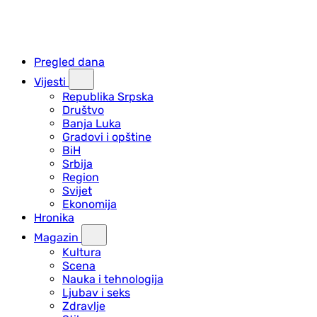
Pregled dana
Vijesti
Republika Srpska
Društvo
Banja Luka
Gradovi i opštine
BiH
Srbija
Region
Svijet
Ekonomija
Hronika
Magazin
Kultura
Scena
Nauka i tehnologija
Ljubav i seks
Zdravlje