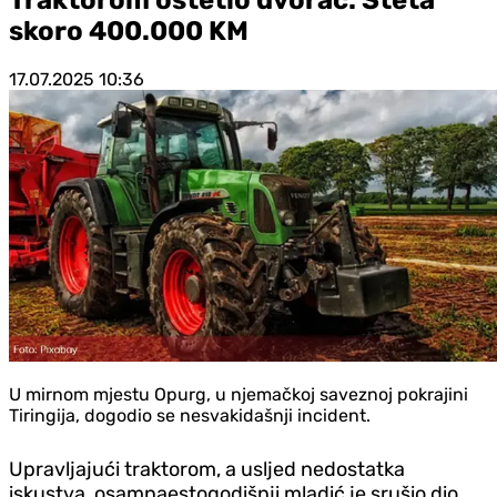
skoro 400.000 KM
17.07.2025
10:36
U mirnom mjestu Opurg, u njemačkoj saveznoj pokrajini
Tiringija, dogodio se nesvakidašnji incident.
Upravljajući traktorom, a usljed nedostatka
iskustva, osamnaestogodišnji mladić je srušio dio