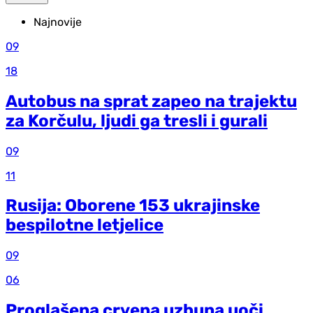
Najnovije
09
18
Autobus na sprat zapeo na trajektu
za Korčulu, ljudi ga tresli i gurali
09
11
Rusija: Oborene 153 ukrajinske
bespilotne letjelice
09
06
Proglašena crvena uzbuna uoči