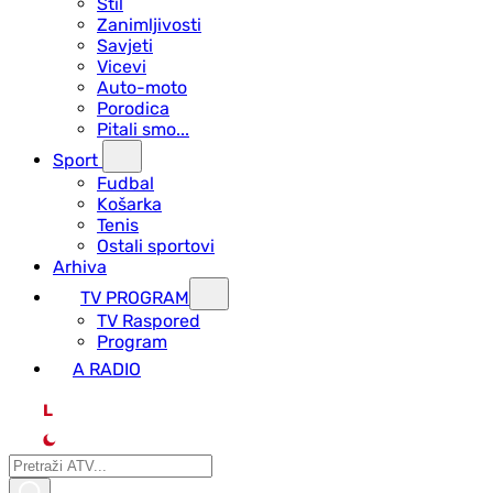
Stil
Zanimljivosti
Savjeti
Vicevi
Auto-moto
Porodica
Pitali smo...
Sport
Fudbal
Košarka
Tenis
Ostali sportovi
Arhiva
TV PROGRAM
ТV Raspored
Program
A RADIO
L