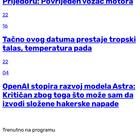
Prijedoru: Povrijeđen vozač motora
22
16
Tačno ovog datuma prestaje tropski
talas, temperatura pada
22
04
OpenAI stopira razvoj modela Astra:
Kritičan zbog toga što može sam da
izvodi složene hakerske napade
Trenutno na programu