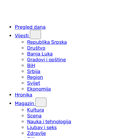
Pregled dana
Vijesti
Republika Srpska
Društvo
Banja Luka
Gradovi i opštine
BiH
Srbija
Region
Svijet
Ekonomija
Hronika
Magazin
Kultura
Scena
Nauka i tehnologija
Ljubav i seks
Zdravlje