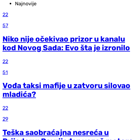
Najnovije
22
57
Niko nije očekivao prizor u kanalu
kod Novog Sada: Evo šta je izronilo
22
51
Vođa taksi mafije u zatvoru silovao
mladića?
22
29
Teška saobraćajna nesreća u