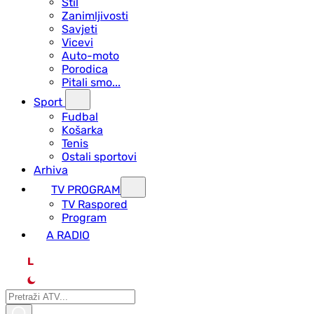
Stil
Zanimljivosti
Savjeti
Vicevi
Auto-moto
Porodica
Pitali smo...
Sport
Fudbal
Košarka
Tenis
Ostali sportovi
Arhiva
TV PROGRAM
ТV Raspored
Program
A RADIO
L