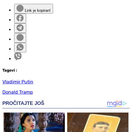
Link je kopiran!
Tag
ovi
:
Vladimir Putin
Donald Tramp