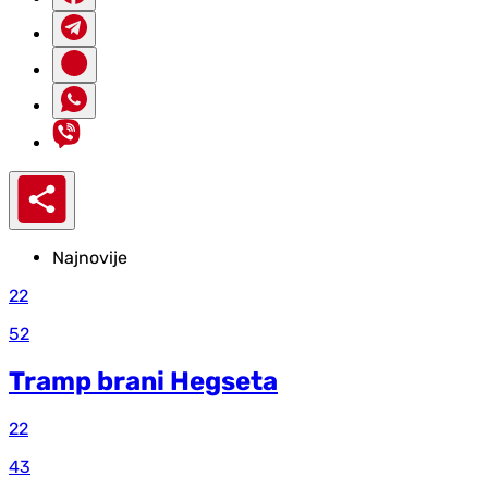
Najnovije
22
52
Tramp brani Hegseta
22
43