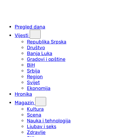
Pregled dana
Vijesti
Republika Srpska
Društvo
Banja Luka
Gradovi i opštine
BiH
Srbija
Region
Svijet
Ekonomija
Hronika
Magazin
Kultura
Scena
Nauka i tehnologija
Ljubav i seks
Zdravlje