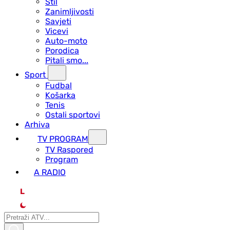
Stil
Zanimljivosti
Savjeti
Vicevi
Auto-moto
Porodica
Pitali smo...
Sport
Fudbal
Košarka
Tenis
Ostali sportovi
Arhiva
TV PROGRAM
ТV Raspored
Program
A RADIO
L