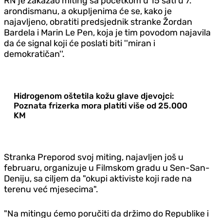
RN je zakazao miting sa početkom u 15 sati u 7.
arondismanu, a okupljenima će se, kako je
najavljeno, obratiti predsjednik stranke Žordan
Bardela i Marin Le Pen, koja je tim povodom najavila
da će signal koji će poslati biti ''miran i
demokratičan''.
Hidrogenom oštetila kožu glave djevojci:
Poznata frizerka mora platiti više od 25.000
KM
Stranka Preporod svoj miting, najavljen još u
februaru, organizuje u Filmskom gradu u Sen-San-
Deniju, sa ciljem da "okupi aktiviste koji rade na
terenu već mjesecima".
"Na mitingu ćemo poručiti da držimo do Republike i