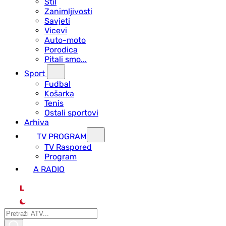
Stil
Zanimljivosti
Savjeti
Vicevi
Auto-moto
Porodica
Pitali smo...
Sport
Fudbal
Košarka
Tenis
Ostali sportovi
Arhiva
TV PROGRAM
ТV Raspored
Program
A RADIO
L