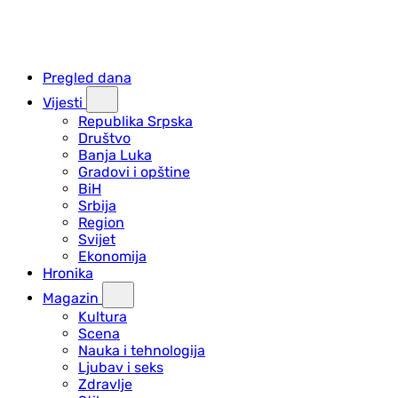
Pregled dana
Vijesti
Republika Srpska
Društvo
Banja Luka
Gradovi i opštine
BiH
Srbija
Region
Svijet
Ekonomija
Hronika
Magazin
Kultura
Scena
Nauka i tehnologija
Ljubav i seks
Zdravlje