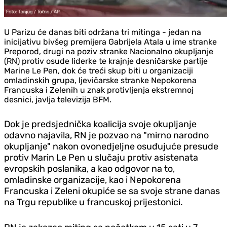
U Parizu će danas biti održana tri mitinga - jedan na
inicijativu bivšeg premijera Gabrijela Atala u ime stranke
Preporod, drugi na poziv stranke Nacionalno okupljanje
(RN) protiv osude liderke te krajnje desničarske partije
Marine Le Pen, dok će treći skup biti u organizaciji
omladinskih grupa, ljevičarske stranke Nepokorena
Francuska i Zelenih u znak protivljenja ekstremnoj
desnici, javlja televizija BFM.
Dok je predsjednička koalicija svoje okupljanje
odavno najavila, RN je pozvao na "mirno narodno
okupljanje" nakon ovonedjeljne osuđujuće presude
protiv Marin Le Pen u slučaju protiv asistenata
evropskih poslanika, a kao odgovor na to,
omladinske organizacije, kao i Nepokorena
Francuska i Zeleni okupiće se sa svoje strane danas
na Trgu republike u francuskoj prijestonici.