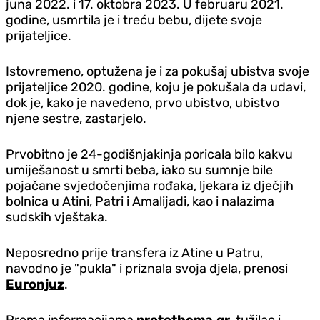
juna 2022. i 17. oktobra 2023. U februaru 2021.
godine, usmrtila je i treću bebu, dijete svoje
prijateljice.
Istovremeno, optužena je i za pokušaj ubistva svoje
prijateljice 2020. godine, koju je pokušala da udavi,
dok je, kako je navedeno, prvo ubistvo, ubistvo
njene sestre, zastarjelo.
Prvobitno je 24-godišnjakinja poricala bilo kakvu
umiješanost u smrti beba, iako su sumnje bile
pojačane svjedočenjima rođaka, ljekara iz dječjih
bolnica u Atini, Patri i Amalijadi, kao i nalazima
sudskih vještaka.
Neposredno prije transfera iz Atine u Patru,
navodno je "pukla" i priznala svoja djela, prenosi
Euronjuz
.
Prema informacijama
protothema.gr
, tužilac i