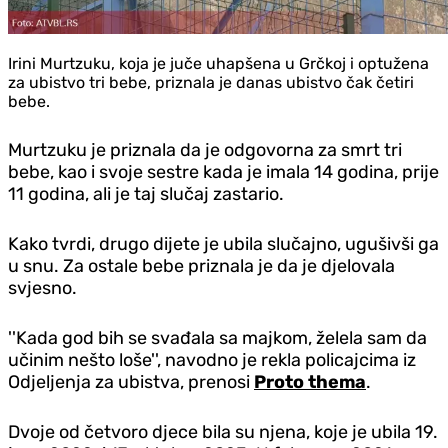
Irini Murtzuku, koja je juče uhapšena u Grčkoj i optužena
za ubistvo tri bebe, priznala je danas ubistvo čak četiri
bebe.
Murtzuku je priznala da je odgovorna za smrt tri
bebe, kao i svoje sestre kada je imala 14 godina, prije
11 godina, ali je taj slučaj zastario.
Kako tvrdi, drugo dijete je ubila slučajno, ugušivši ga
u snu. Za ostale bebe priznala je da je djelovala
svjesno.
''Kada god bih se svađala sa majkom, želela sam da
učinim nešto loše'', navodno je rekla policajcima iz
Odjeljenja za ubistva, prenosi
Proto thema
.
Dvoje od četvoro djece bila su njena, koje je ubila 19.