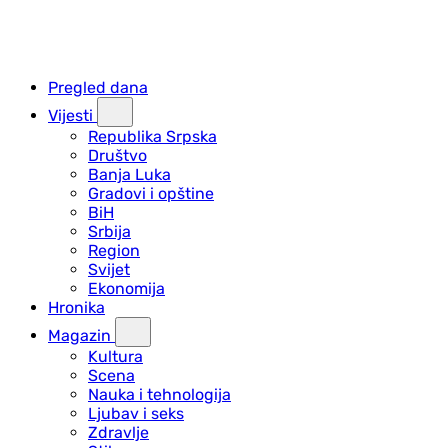
Pregled dana
Vijesti
Republika Srpska
Društvo
Banja Luka
Gradovi i opštine
BiH
Srbija
Region
Svijet
Ekonomija
Hronika
Magazin
Kultura
Scena
Nauka i tehnologija
Ljubav i seks
Zdravlje