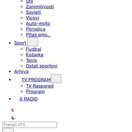
Stil
Zanimljivosti
Savjeti
Vicevi
Auto-moto
Porodica
Pitali smo...
Sport
Fudbal
Košarka
Tenis
Ostali sportovi
Arhiva
TV PROGRAM
ТV Raspored
Program
A RADIO
L