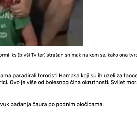
ormi Iks (bivši Tviter) strašan snimak na kom se, kako ona tvr
 paradirali teroristi Hamasa koji su ih uzeli za taoc
ici. Ovo je više od bolesnog čina okrutnosti. Svijet mora
 zvuk padanja čaura po podnim pločicama.