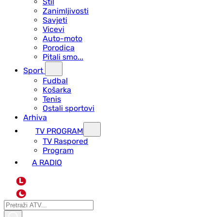
Stil
Zanimljivosti
Savjeti
Vicevi
Auto-moto
Porodica
Pitali smo...
Sport
Fudbal
Košarka
Tenis
Ostali sportovi
Arhiva
TV PROGRAM
ТV Raspored
Program
A RADIO
L