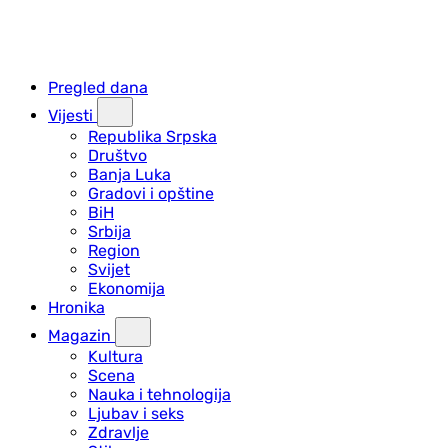
Pregled dana
Vijesti
Republika Srpska
Društvo
Banja Luka
Gradovi i opštine
BiH
Srbija
Region
Svijet
Ekonomija
Hronika
Magazin
Kultura
Scena
Nauka i tehnologija
Ljubav i seks
Zdravlje