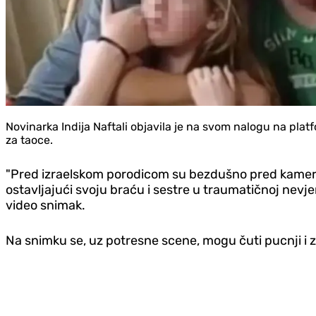
Novinarka Indija Naftali objavila je na svom nalogu na platf
za taoce.
"Pred izraelskom porodicom su bezdušno pred kamerama
ostavljajući svoju braću i sestre u traumatičnoj nevjer
video snimak.
Na snimku se, uz potresne scene, mogu čuti pucnji i