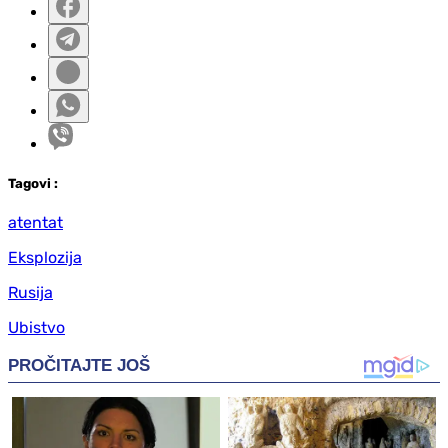
Tag
ovi
:
atentat
Eksplozija
Rusija
Ubistvo