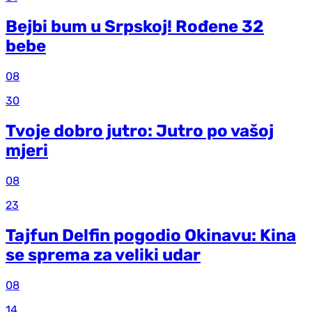
Bejbi bum u Srpskoj! Rođene 32
bebe
08
30
Tvoje dobro jutro: Jutro po vašoj
mjeri
08
23
Tajfun Delfin pogodio Okinavu: Kina
se sprema za veliki udar
08
14