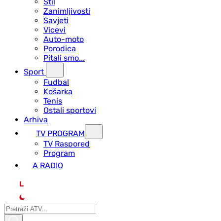
Stil
Zanimljivosti
Savjeti
Vicevi
Auto-moto
Porodica
Pitali smo...
Sport
Fudbal
Košarka
Tenis
Ostali sportovi
Arhiva
TV PROGRAM
ТV Raspored
Program
A RADIO
L