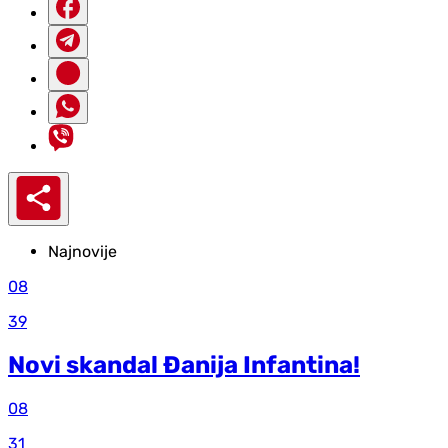
Najnovije
08
39
Novi skandal Đanija Infantina!
08
31