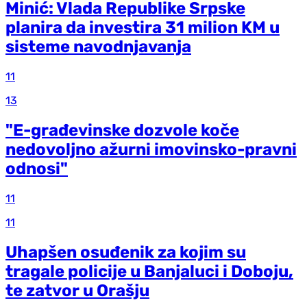
Minić: Vlada Republike Srpske
planira da investira 31 milion KM u
sisteme navodnjavanja
11
13
"E-građevinske dozvole koče
nedovoljno ažurni imovinsko-pravni
odnosi"
11
11
Uhapšen osuđenik za kojim su
tragale policije u Banjaluci i Doboju,
te zatvor u Orašju