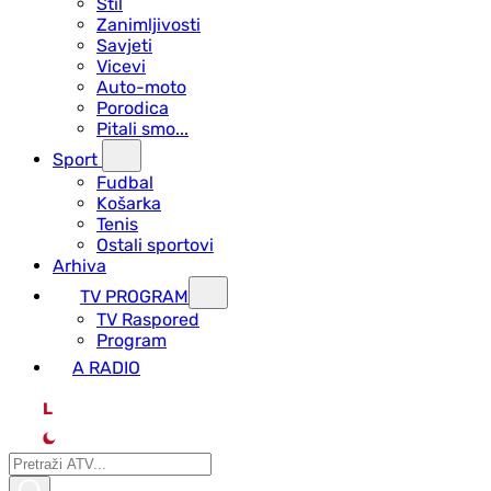
Stil
Zanimljivosti
Savjeti
Vicevi
Auto-moto
Porodica
Pitali smo...
Sport
Fudbal
Košarka
Tenis
Ostali sportovi
Arhiva
TV PROGRAM
ТV Raspored
Program
A RADIO
L