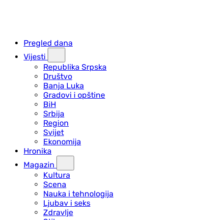
Pregled dana
Vijesti
Republika Srpska
Društvo
Banja Luka
Gradovi i opštine
BiH
Srbija
Region
Svijet
Ekonomija
Hronika
Magazin
Kultura
Scena
Nauka i tehnologija
Ljubav i seks
Zdravlje