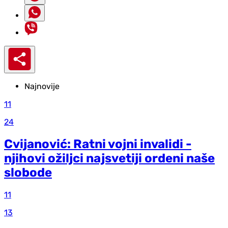
Najnovije
11
24
Cvijanović: Ratni vojni invalidi -
njihovi ožiljci najsvetiji ordeni naše
slobode
11
13