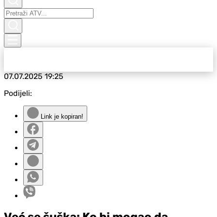
07.07.2025
19:25
Podijeli:
Link je kopiran!
Već se šuška: Ko bi mogao da