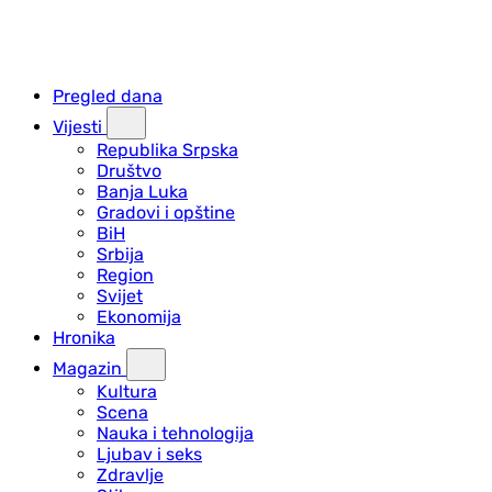
Pregled dana
Vijesti
Republika Srpska
Društvo
Banja Luka
Gradovi i opštine
BiH
Srbija
Region
Svijet
Ekonomija
Hronika
Magazin
Kultura
Scena
Nauka i tehnologija
Ljubav i seks
Zdravlje