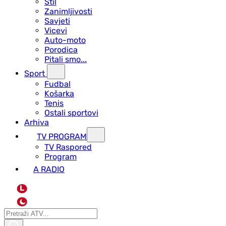
Stil
Zanimljivosti
Savjeti
Vicevi
Auto-moto
Porodica
Pitali smo...
Sport
Fudbal
Košarka
Tenis
Ostali sportovi
Arhiva
TV PROGRAM
ТV Raspored
Program
A RADIO
L