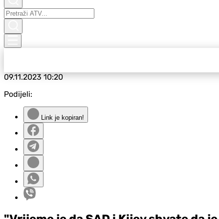
09.11.2023
10:20
Podijeli:
Link je kopiran!
"Vrijeme je da SAD i Kijev shvate da 