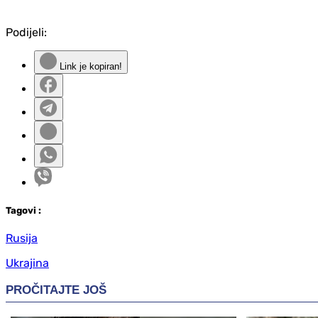
Podijeli:
Link je kopiran!
Tag
ovi
:
Rusija
Ukrajina