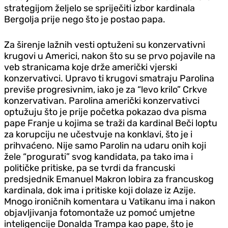
strategijom željelo se spriječiti izbor kardinala
Bergolja prije nego što je postao papa.
Za širenje lažnih vesti optuženi su konzervativni
krugovi u Americi, nakon što su se prvo pojavile na
veb stranicama koje drže američki vjerski
konzervativci. Upravo ti krugovi smatraju Parolina
previše progresivnim, iako je za “levo krilo” Crkve
konzervativan. Parolina američki konzervativci
optužuju što je prije početka pokazao dva pisma
pape Franje u kojima se traži da kardinal Beči loptu
za korupciju ne učestvuje na konklavi, što je i
prihvaćeno. Nije samo Parolin na udaru onih koji
žele “progurati” svog kandidata, pa tako ima i
političke pritiske, pa se tvrdi da francuski
predsjednik Emanuel Makron lobira za francuskog
kardinala, dok ima i pritiske koji dolaze iz Azije.
Mnogo ironičnih komentara u Vatikanu ima i nakon
objavljivanja fotomontaže uz pomoć umjetne
inteligencije Donalda Trampa kao pape, što je