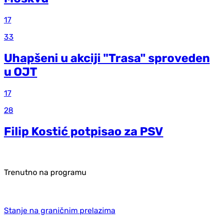
17
33
Uhapšeni u akciji "Trasa" sproveden
u OJT
17
28
Filip Kostić potpisao za PSV
Trenutno na programu
Stanje na graničnim prelazima