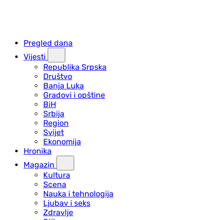
Pregled dana
Vijesti
Republika Srpska
Društvo
Banja Luka
Gradovi i opštine
BiH
Srbija
Region
Svijet
Ekonomija
Hronika
Magazin
Kultura
Scena
Nauka i tehnologija
Ljubav i seks
Zdravlje