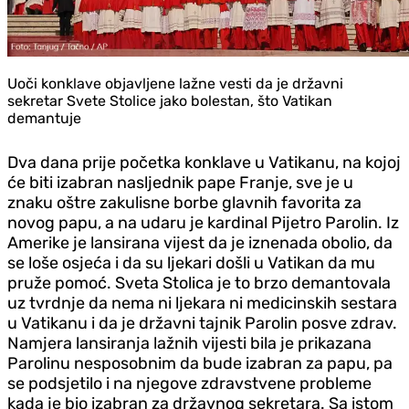
Uoči konklave objavljene lažne vesti da je državni
sekretar Svete Stolice jako bolestan, što Vatikan
demantuje
Dva dana prije početka konklave u Vatikanu, na kojoj
će biti izabran nasljednik pape Franje, sve je u
znaku oštre zakulisne borbe glavnih favorita za
novog papu, a na udaru je kardinal Pijetro Parolin. Iz
Amerike je lansirana vijest da je iznenada obolio, da
se loše osjeća i da su ljekari došli u Vatikan da mu
pruže pomoć. Sveta Stolica je to brzo demantovala
uz tvrdnje da nema ni ljekara ni medicinskih sestara
u Vatikanu i da je državni tajnik Parolin posve zdrav.
Namjera lansiranja lažnih vijesti bila je prikazana
Parolinu nesposobnim da bude izabran za papu, pa
se podsjetilo i na njegove zdravstvene probleme
kada je bio izabran za državnog sekretara. Sa istom