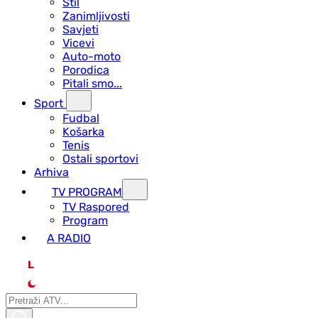
Stil
Zanimljivosti
Savjeti
Vicevi
Auto-moto
Porodica
Pitali smo...
Sport
Fudbal
Košarka
Tenis
Ostali sportovi
Arhiva
TV PROGRAM
ТV Raspored
Program
A RADIO
L