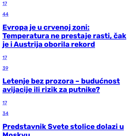
17
44
Evropa je u crvenoj zoni:
Temperatura ne prestaje rasti, čak
je i Austrija oborila rekord
17
39
Letenje bez prozora – budućnost
avijacije ili rizik za putnike?
17
34
Predstavnik Svete stolice dolazi u
Moskvu