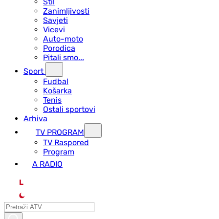
Stil
Zanimljivosti
Savjeti
Vicevi
Auto-moto
Porodica
Pitali smo...
Sport
Fudbal
Košarka
Tenis
Ostali sportovi
Arhiva
TV PROGRAM
ТV Raspored
Program
A RADIO
L