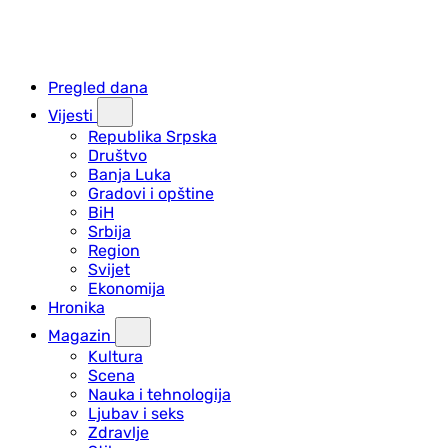
Pregled dana
Vijesti
Republika Srpska
Društvo
Banja Luka
Gradovi i opštine
BiH
Srbija
Region
Svijet
Ekonomija
Hronika
Magazin
Kultura
Scena
Nauka i tehnologija
Ljubav i seks
Zdravlje