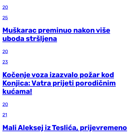
20
25
Muškarac preminuo nakon više
uboda stršljena
20
23
Kočenje voza izazvalo požar kod
Konjica: Vatra prijeti porodičnim
kućama!
20
21
Mali Aleksej iz Teslića, prijevremeno