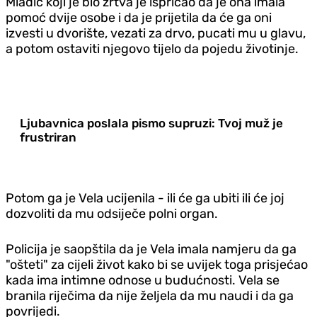
Mladić koji je bio žrtva je ispričao da je ona imala
pomoć dvije osobe i da je prijetila da će ga oni
izvesti u dvorište, vezati za drvo, pucati mu u glavu,
a potom ostaviti njegovo tijelo da pojedu životinje.
Ljubavnica poslala pismo supruzi: Tvoj muž je
frustriran
Potom ga je Vela ucijenila - ili će ga ubiti ili će joj
dozvoliti da mu odsiječe polni organ.
Policija je saopštila da je Vela imala namjeru da ga
"ošteti" za cijeli život kako bi se uvijek toga prisjećao
kada ima intimne odnose u budućnosti. Vela se
branila riječima da nije željela da mu naudi i da ga
povrijedi.