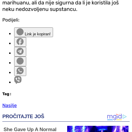
marihuanu, ali da nije sigurna da li je koristila još
neku nedozvoljenu supstancu.
Podijeli:
Link je kopiran!
Tag
:
Nasilje