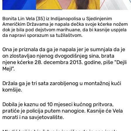
Bonita Lin Vela (35) iz Indijanopolisa u Sjedinjenim
Američkim Državama je napala dečka svoje kćerke nožem
dok je bila pod dejstvom marihuane, da bi kasnije uspjela
da napravi sporazum sa tužilaštvom.
Ona je priznala da ga je napala jer je sumnjala da je
on zlostavljao njenog dvogodišnjeg sina, brata
njene kćerke 28. decembra 2013. godine, piše "Dejli
Mejl".
Držala ga je tri sata zarobljenog u montažnoj kući
komšije.
Dobila je kaznu od 10 mjeseci kućnog pritvora,
pratiće je policija putem nanogice. Kasnije će Vela
morati i na savjetovalište.