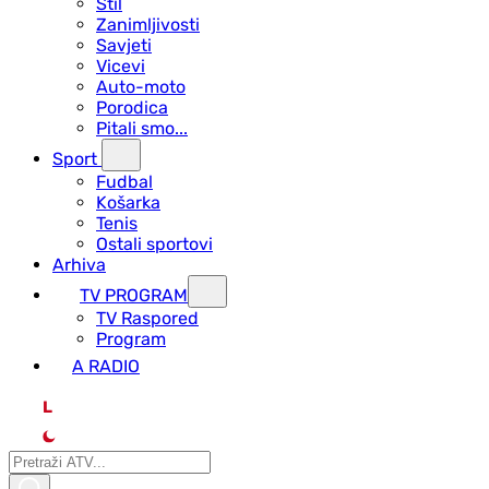
Stil
Zanimljivosti
Savjeti
Vicevi
Auto-moto
Porodica
Pitali smo...
Sport
Fudbal
Košarka
Tenis
Ostali sportovi
Arhiva
TV PROGRAM
ТV Raspored
Program
A RADIO
L