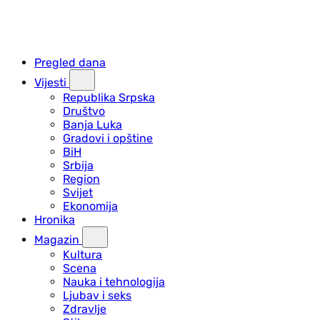
Pregled dana
Vijesti
Republika Srpska
Društvo
Banja Luka
Gradovi i opštine
BiH
Srbija
Region
Svijet
Ekonomija
Hronika
Magazin
Kultura
Scena
Nauka i tehnologija
Ljubav i seks
Zdravlje