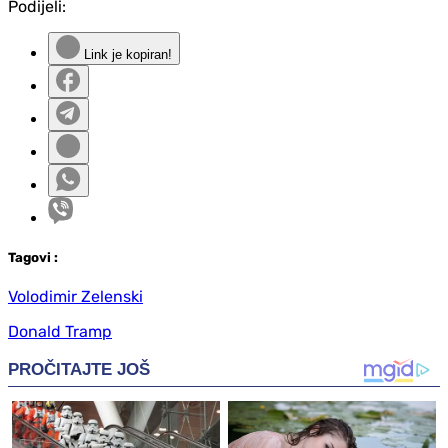
Podijeli:
Link je kopiran!
Tag
ovi
:
Volodimir Zelenski
Donald Tramp