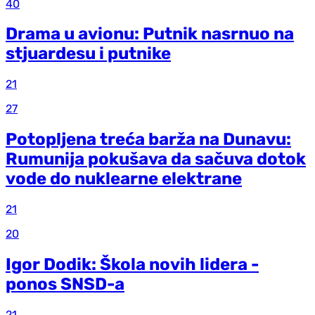
40
Drama u avionu: Putnik nasrnuo na
stjuardesu i putnike
21
27
Potopljena treća barža na Dunavu:
Rumunija pokušava da sačuva dotok
vode do nuklearne elektrane
21
20
Igor Dodik: Škola novih lidera -
ponos SNSD-a
21