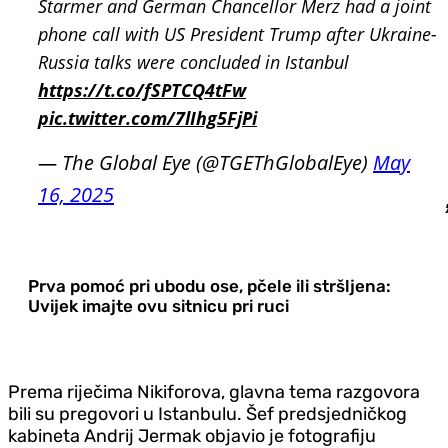
Starmer and German Chancellor Merz had a joint
phone call with US President Trump after Ukraine-
Russia talks were concluded in Istanbul
https://t.co/fSPTCQ4tFw
pic.twitter.com/7lIhg5FjPi
— The Global Eye (@TGEThGlobalEye)
May
16, 2025
Prva pomoć pri ubodu ose, pčele ili stršljena:
Uvijek imajte ovu sitnicu pri ruci
Prema riječima Nikiforova, glavna tema razgovora
bili su pregovori u Istanbulu. Šef predsjedničkog
kabineta Andrij Jermak objavio je fotografiju