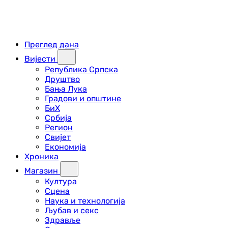
Преглед дана
Вијести
Република Српска
Друштво
Бања Лука
Градови и општине
БиХ
Србија
Регион
Свијет
Економија
Хроника
Магазин
Култура
Сцена
Наука и технологија
Љубав и секс
Здравље