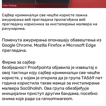
Сајбер криминалци све чешће користе лажна
ажурирања веб прегледача прилагођена веб
прегледачу корисника за инсталирање малвера на
рачунарима.
Поменута ажурирања опонашају обавештења из
Google Chrome, Mozilla Firefox и Microsoft Edge
прегледача.
Фирма за сајбер
безбједност
Proofpointa
објавила је извештај о
овој тактици коју сајбер криминалци све чешће
користе, у којем је открила да је група ТА569 пет
година користила такве мамце за инсталирање
малвера SocGholish. Ова група обезбјеђује
иницијални приступ другим бандама, посебно
онима које раде са ransomwareom.