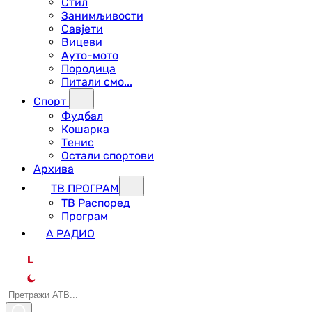
Стил
Занимљивости
Савјети
Вицеви
Ауто-мото
Породица
Питали смо...
Спорт
Фудбал
Кошарка
Тенис
Остали спортови
Архива
ТВ ПРОГРАМ
ТВ Распоред
Програм
А РАДИО
L