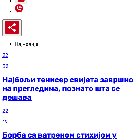
Најновије
22
32
Најбољи тенисер свијета завршио
на прегледима, познато шта се
дешава
22
19
Борба са ватреном стихијом у