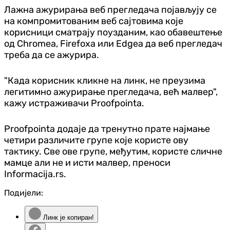
Лажна ажурирања веб прегледача појављују се
на компромитованим веб сајтовима које
корисници сматрају поузданим, као обавештење
од Chromea, Firefoxa или Edgea да веб прегледач
треба да се ажурира.
"Када корисник кликне на линк, не преузима
легитимно ажурирање прегледача, већ малвер",
кажу истраживачи
Proofpointa.
Proofpointa
додаје да тренутно прате најмање
четири различите групе које користе ову
тактику. Све ове групе, међутим, користе сличне
мамце али не и исти малвер, преноси
Informacija.rs.
Подијели:
Линк је копиран!