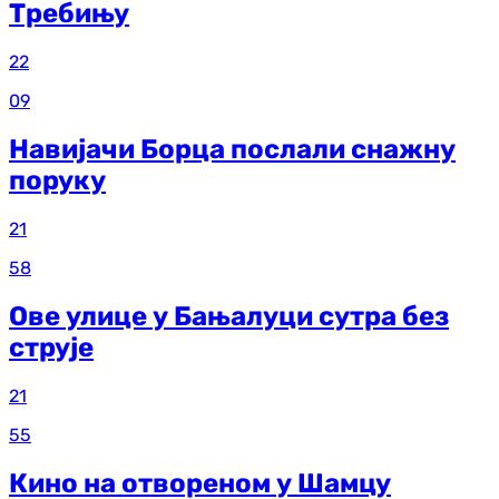
Требињу
22
09
Навијачи Борца послали снажну
поруку
21
58
Ове улице у Бањалуци сутра без
струје
21
55
Кино на отвореном у Шамцу