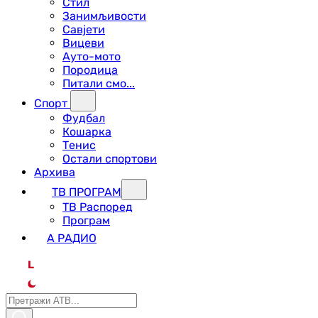
Стил
Занимљивости
Савјети
Вицеви
Ауто-мото
Породица
Питали смо...
Спорт
Фудбал
Кошарка
Тенис
Остали спортови
Архива
ТВ ПРОГРАМ
ТВ Распоред
Програм
А РАДИО
L