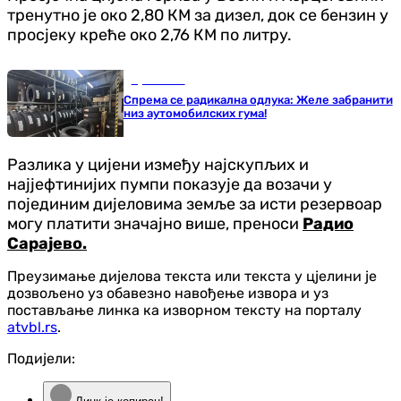
тренутно је око 2,80 КМ за дизел, док се бензин у
просјеку креће око 2,76 КМ по литру.
Ауто-мото
Спрема се радикална одлука: Желе забранити
низ аутомобилских гума!
Разлика у цијени између најскупљих и
најјефтинијих пумпи показује да возачи у
појединим дијеловима земље за исти резервоар
могу платити значајно више, преноси
Радио
Сарајево.
Преузимање дијелова текста или текста у цјелини је
дозвољено уз обавезно навођење извора и уз
постављање линка ка изворном тексту на порталу
atvbl.rs
.
Подијели: