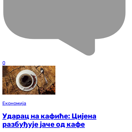
0
Економија
Ударац на кафиће: Цијена
разбуђује јаче од кафе