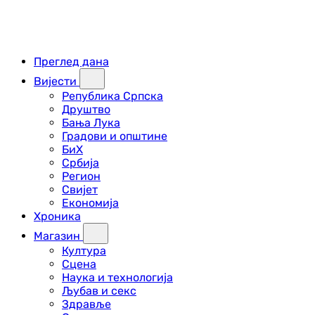
Преглед дана
Вијести
Република Српска
Друштво
Бања Лука
Градови и општине
БиХ
Србија
Регион
Свијет
Економија
Хроника
Магазин
Култура
Сцена
Наука и технологија
Љубав и секс
Здравље