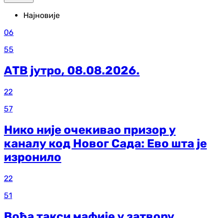
Најновије
06
55
АТВ јутро, 08.08.2026.
22
57
Нико није очекивао призор у
каналу код Новог Сада: Ево шта је
изронило
22
51
Вођа такси мафије у затвору