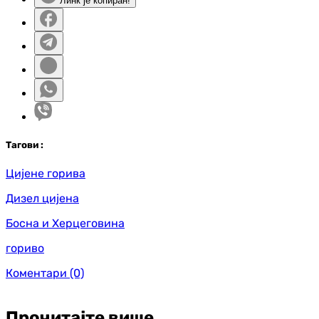
Линк је копиран!
Таг
ови
:
Цијене горива
Дизел цијена
Босна и Херцеговина
гориво
Коментари
(0)
Прочитајте више