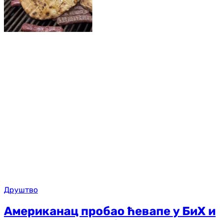
Друштво
Американац пробао ћевапе у БиХ и