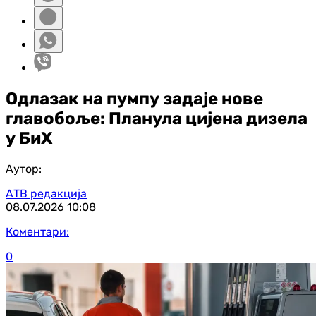
Одлазак на пумпу задаје нове
главобоље: Планула цијена дизела
у БиХ
Аутор:
АТВ редакција
08.07.2026
10:08
Коментари:
0