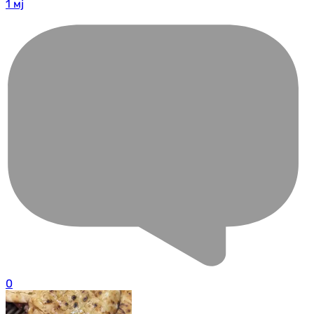
1 мј
0