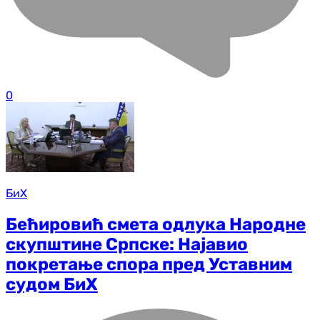
0
БиХ
Бећировић смета одлука Народне
скупштине Српске: Најавио
покретање спора пред Уставним
судом БиХ