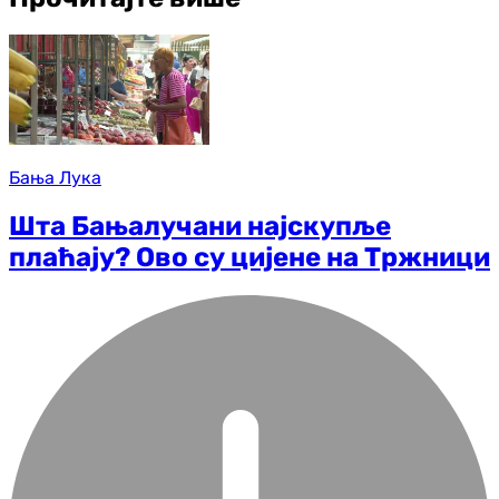
Бања Лука
Шта Бањалучани најскупље
плаћају? Ово су цијене на Тржници