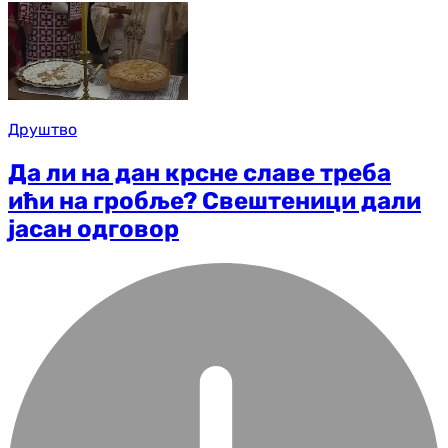
Друштво
Да ли на дан крсне славе треба
ићи на гробље? Свештеници дали
јасан одговор