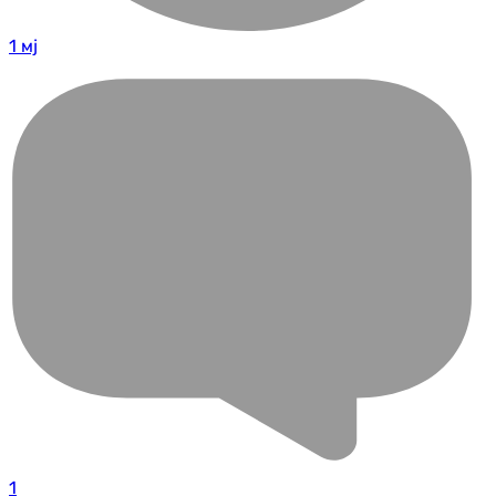
1 мј
1