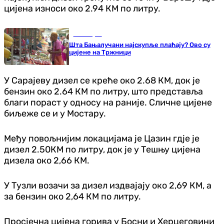
цијена износи око 2.94 КМ по литру.
Бања Лука
Шта Бањалучани најскупље плаћају? Ово су
цијене на Тржници
У Сарајеву дизел се креће око 2.68 КМ, док је
бензин око 2.64 КМ по литру, што представља
благи пораст у односу на раније. Сличне цијене
биљеже се и у Мостару.
Међу повољнијим локацијама је Цазин гдје је
дизел 2.50КМ по литру, док је у Тешњу цијена
дизела око 2,66 КМ.
У Тузли возачи за дизел издвајају око 2,69 КМ, а
за бензин око 2,64 КМ по литру.
Просјечна цијена горива у Босни и Херцеговини