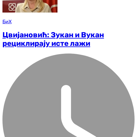
БиХ
Цвијановић: Зукан и Вукан
рециклирају исте лажи