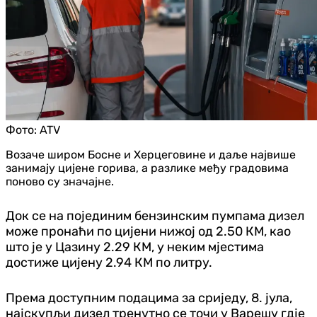
Фото:
ATV
Возаче широм Босне и Херцеговине и даље највише
занимају цијене горива, а разлике међу градовима
поново су значајне.
Док се на појединим бензинским пумпама дизел
може пронаћи по цијени нижој од 2.50 КМ, као
што је у Цазину 2.29 КМ, у неким мјестима
достиже цијену 2.94 КМ по литру.
Према доступним подацима за сриједу, 8. јула,
најскупљи дизел тренутно се точи у Варешу гдје