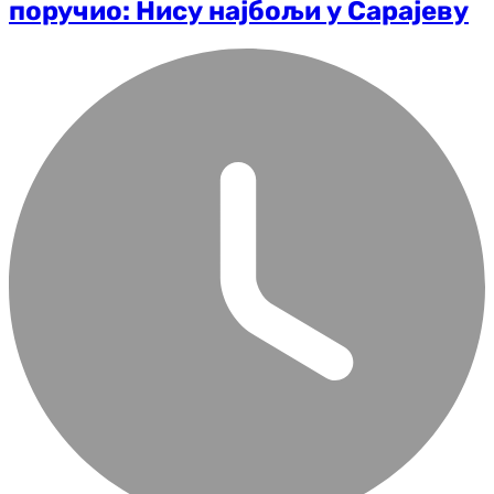
поручио: Нису најбољи у Сарајеву