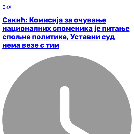
БиХ
Сакић: Комисија за очување
националних споменика је питање
спољне политике, Уставни суд
нема везе с тим