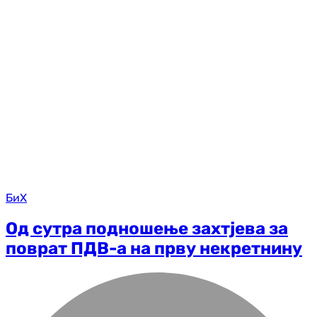
БиХ
Од сутра подношење захтјева за
поврат ПДВ-а на прву некретнину