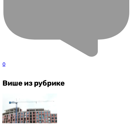
0
Више из рубрике