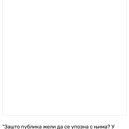
"Зашто публика жели да се упозна с њима? У