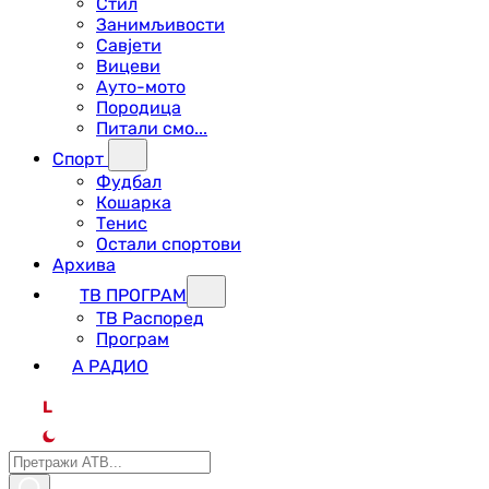
Стил
Занимљивости
Савјети
Вицеви
Ауто-мото
Породица
Питали смо...
Спорт
Фудбал
Кошарка
Тенис
Остали спортови
Архива
ТВ ПРОГРАМ
ТВ Распоред
Програм
А РАДИО
L