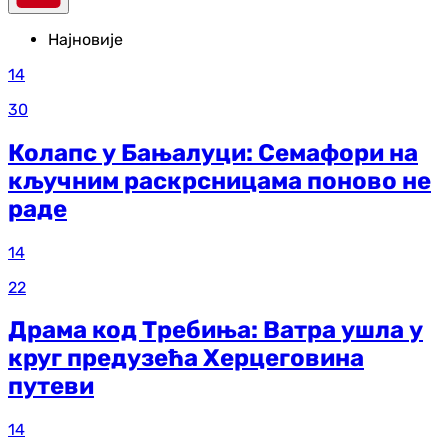
Најновије
14
30
Колапс у Бањалуци: Семафори на
кључним раскрсницама поново не
раде
14
22
Драма код Требиња: Ватра ушла у
круг предузећа Херцеговина
путеви
14