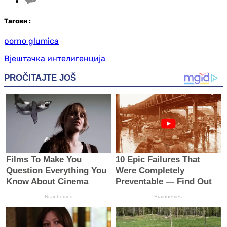
Таг
ови
:
porno glumica
Вјештачка интелигенција