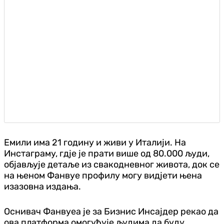
Емили има 21 годину и живи у Италији. На
Инстаграму, гд‌је је прати више од 80.000 људи,
објављује детаље из свакодневног живота, док се
на њеном Фанвуе профилу могу вид‌јети њена
изазовна издања.
Оснивач Фанвуеа је за Бизнис Инсајдер рекао да
ова платформа омогућује људима да буду