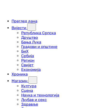
Преглед дана
Вијести
Република Српска
Друштво
Бања Лука
Градови и општине
БиХ
Србија
Регион
Свијет
Економија
Хроника
Магазин
Култура
Сцена
Наука и технологија
Љубав и секс
Здравље