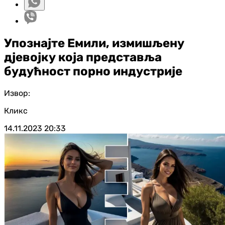
Упознајте Емили, измишљену
д‌јевојку која представља
будућност порно индустрије
Извор:
Кликс
14.11.2023
20:33