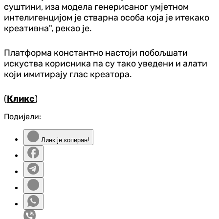
суштини, иза модела генерисаног умјетном
интелигенцијом је стварна особа која је итекако
креативна", рекао је.
Платформа константно настоји побољшати
искуства корисника па су тако уведени и алати
који имитирају глас креатора.
(
Кликс
)
Подијели:
Линк је копиран!