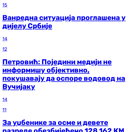
15
Ванредна ситуација проглашена у
дијелу Србије
14
12
Петровић: Поједини медији не
информишу објективно,
покушавају да оспоре водовод на
Вучијаку
14
11
За уџбенике за осме и девете
разреде обезбијеђено 128.162 КМ