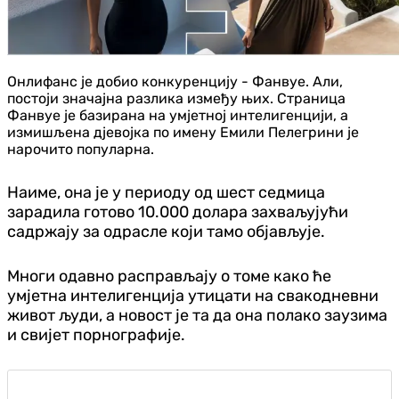
Онлифанс је добио конкуренцију - Фанвуе. Али,
постоји значајна разлика између њих. Страница
Фанвуе је базирана на умјетној интелигенцији, а
измишљена д‌јевојка по имену Емили Пелегрини је
нарочито популарна.
Наиме, она је у периоду од шест седмица
зарадила готово 10.000 долара захваљујући
садржају за одрасле који тамо објављује.
Многи одавно расправљају о томе како ће
умјетна интелигенција утицати на свакодневни
живот људи, а новост је та да она полако заузима
и свијет порнографије.