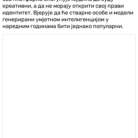
креативни, а да не морају открити свој прави
идентитет. Вјерује да ће стварне особе и модели
генерирани умјетном интелигенцијом у
наредним годинама бити једнако популарни.