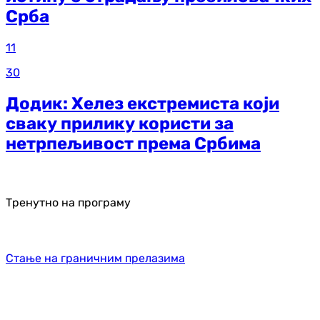
Срба
11
30
Додик: Хелез екстремиста који
сваку прилику користи за
нетрпељивост према Србима
Тренутно на програму
Стање на граничним прелазима