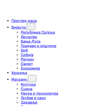
Преглед дана
Вијести
Република Српска
Друштво
Бања Лука
Градови и општине
БиХ
Србија
Регион
Свијет
Економија
Хроника
Магазин
Култура
Сцена
Наука и технологија
Љубав и секс
Здравље