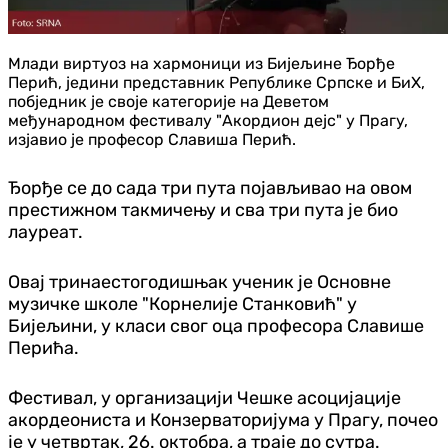
Млади виртуоз на хармоници из Бијељине Ђорђе
Перић, једини представник Републике Српске и БиХ,
побједник је своје категорије на Деветом
међународном фестивалу "Акордион дејс" у Прагу,
изјавио је професор Славиша Перић.
Ђорђе се до сада три пута појављивао на овом
престижном такмичењу и сва три пута је био
лауреат.
Овај тринаестогодишњак ученик је Основне
музичке школе "Корнелије Станковић" у
Бијељини, у класи свог оца професора Славише
Перића.
Фестивал, у организацији Чешке асоцијације
акордеониста и Конзерваторијума у Прагу, почео
је у четвртак, 26. октобра, а траје до сутра.