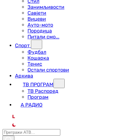
Стил
Занимљивости
Савјети
Вицеви
Ауто-мото
Породица
Питали смо...
Спорт
Фудбал
Кошарка
Тенис
Остали спортови
Архива
ТВ ПРОГРАМ
ТВ Распоред
Програм
А РАДИО
L