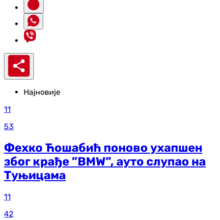
Најновије
11
53
Фехко Ћошабић поново ухапшен
због крађе ”BMW”, ауто слупао на
Туњицама
11
42