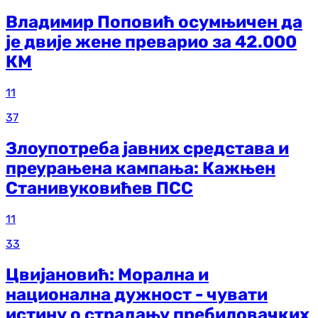
Владимир Поповић осумњичен да
је двије жене преварио за 42.000
КМ
11
37
Злоупотреба јавних средстава и
преурањена кампања: Кажњен
Станивуковићев ПСС
11
33
Цвијановић: Морална и
национална дужност - чувати
истину о страдању пребиловачких