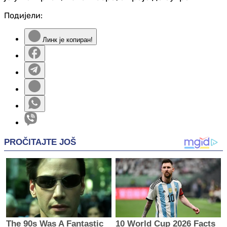
Подијели:
Линк је копиран!