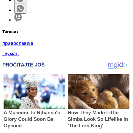
Таг
ови
:
православље
глумац