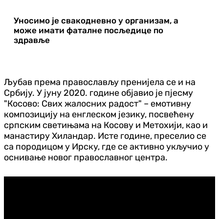
Уносимо је свакодневно у организам, а
може имати фаталне посљедице по
здравље
Љубав према православљу пренијела се и на
Србију. У јуну 2020. године објавио је пјесму
"Косово: Свих жалосних радост" – емотивну
композицију на енглеском језику, посвећену
српским светињама на Косову и Метохији, као и
манастиру Хиландар. Исте године, преселио се
са породицом у Ирску, где се активно укључио у
оснивање новог православног центра.