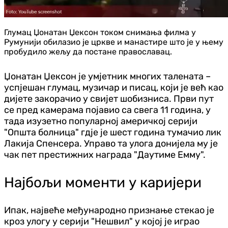
Глумац Џонатан Џексон током снимања филма у
Румунији обилазио је цркве и манастире што је у њему
пробудило жељу да постане православац.
Џонатан Џексон је умјетник многих талената –
успјешан глумац, музичар и писац, који је већ као
дијете закорачио у свијет шобизниса. Први пут
се пред камерама појавио са свега 11 година, у
тада изузетно популарној америчкој серији
"Општа болница" гдје је шест година тумачио лик
Лакија Спенсера. Управо та улога донијела му је
чак пет престижних награда "Даyтиме Еммy".
Најбољи моменти у каријери
Ипак, највеће међународно признање стекао је
кроз улогу у серији "Нешвил" у којој је играо