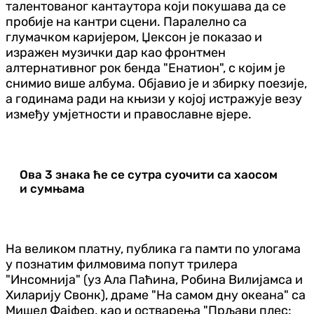
талентованог кантаутора који покушава да се
пробије на кантри сцени. Паралелно са
глумачком каријером, Џексон је показао и
изражен музички дар као фронтмен
алтернативног рок бенда "Енатион", с којим је
снимио више албума. Објавио је и збирку поезије,
а годинама ради на књизи у којој истражује везу
између умјетности и православне вјере.
Ова 3 знака ће се сутра суочити са хаосом
и сумњама
На великом платну, публика га памти по улогама
у познатим филмовима попут трилера
"Инсомнија" (уз Ала Паћина, Робина Вилијамса и
Хиларију Свонк), драме "На самом дну океана" са
Мишел Фајфер, као и остварења "Прљави плес: