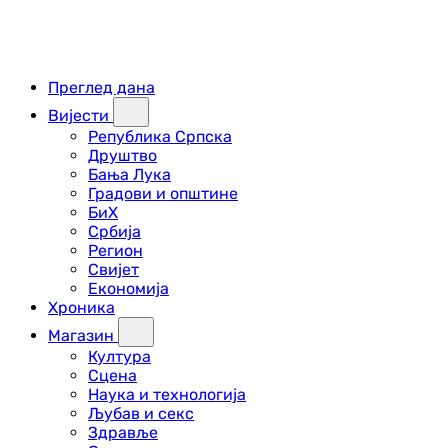
Преглед дана
Вијести
Република Српска
Друштво
Бања Лука
Градови и општине
БиХ
Србија
Регион
Свијет
Економија
Хроника
Магазин
Култура
Сцена
Наука и технологија
Љубав и секс
Здравље