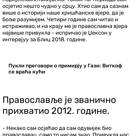
осјетио нешто чудно у срцу. Хтио сам да сазнам
више о историји наше хришћанске вјере, да је
боље разумијем. Четири године сам читао и
истраживао, и на крају ме је православна вјера
највише привукла - испричао је Џексон у
интервјуу за Блиц 2018. године.
Пукли преговори о примирју у Гази: Виткоф
се враћа кући
Православље је званично
прихватио 2012. године.
- Некако сам осјећао да сам одувијек био
православац, само то нисам знао. Привукла нас