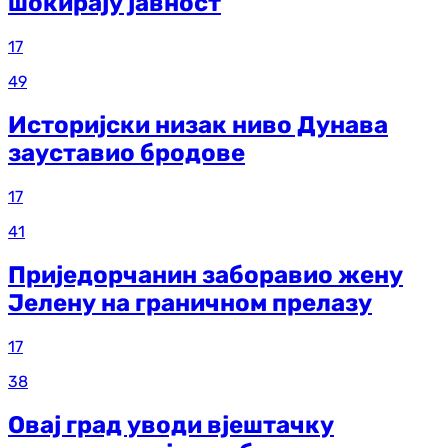
шокирају јавност
17
49
Историјски низак ниво Дунава
зауставио бродове
17
41
Приједорчанин заборавио жену
Јелену на граничном прелазу
17
38
Овај град уводи вјештачку