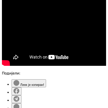
Подијели:
Линк је копиран!