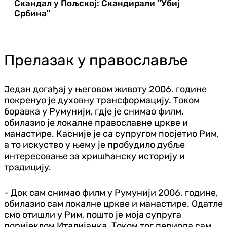
Скандал у Пољској: Скандирали ''Убиј
Србина''
Прелазак у православље
Један догађај у његовом животу 2006. године
покренуо је духовну трансформацију. Током
боравка у Румунији, гдје је снимао филм,
обилазио је локалне православне цркве и
манастире. Касније је са супругом посјетио Рим,
а то искуство у њему је пробудило дубље
интересовање за хришћанску историју и
традицију.
- Док сам снимао филм у Румунији 2006. године,
обилазио сам локалне цркве и манастире. Одатле
смо отишли у Рим, пошто је моја супруга
поријеклом Италијанка. Током тог периода сам