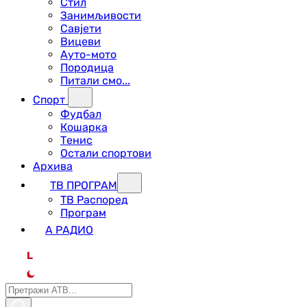
Стил
Занимљивости
Савјети
Вицеви
Ауто-мото
Породица
Питали смо...
Спорт
Фудбал
Кошарка
Тенис
Остали спортови
Архива
ТВ ПРОГРАМ
ТВ Распоред
Програм
А РАДИО
L