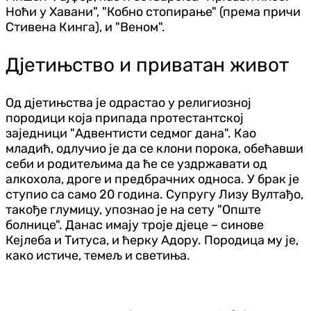
Ноћи у Хавани", "Кобно стопирање" (према причи
Стивена Кинга), и "Веном".
Дјетињство и приватан живот
Од дјетињства је одрастао у религиозној
породици која припада протестантској
заједници "Адвентисти седмог дана". Као
младић, одлучио је да се клони порока, обећавши
себи и родитељима да ће се уздржавати од
алкохола, дроге и предбрачних односа. У брак је
ступио са само 20 година. Супругу Лизу Вултађо,
такође глумицу, упознао је на сету "Опште
болнице". Данас имају троје дјеце – синове
Кејлеба и Титуса, и ћерку Адору. Породица му је,
како истиче, темељ и светиња.