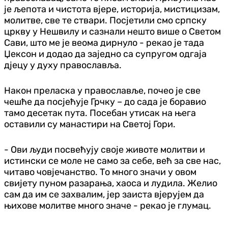
је љепота и чистота вјере, историја, мистицизам,
молитве, све те ствари. Посјетили смо српску
цркву у Нешвилу и сазнали нешто више о Светом
Сави, што ме је веома дирнуло - рекао је тада
Џексон и додао да заједно са супругом одгаја
дјецу у духу православља.
Након преласка у православље, почео је све
чешће да посјећује Грчку – до сада је боравио
тамо десетак пута. Посебан утисак на њега
оставили су манастири на Светој Гори.
- Ови људи посвећују своје животе молитви и
истински се моле не само за себе, већ за све нас,
читаво човјечанство. То много значи у овом
свијету пуном разарања, хаоса и лудила. Желио
сам да им се захвалим, јер заиста вјерујем да
њихове молитве много значе - рекао је глумац.