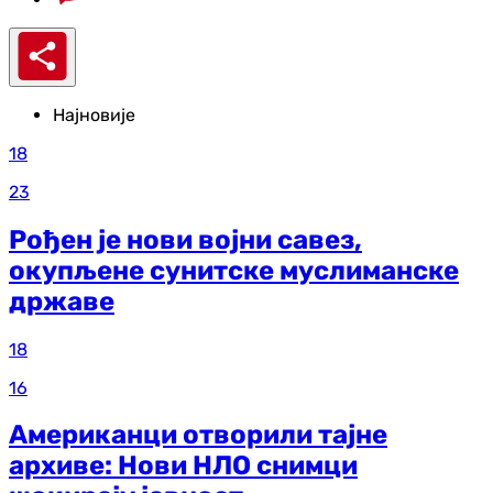
Најновије
18
23
Рођен је нови војни савез,
окупљене сунитске муслиманске
државе
18
16
Американци отворили тајне
архиве: Нови НЛО снимци