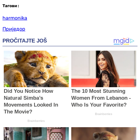
Таг
ови
:
harmonika
Приједор