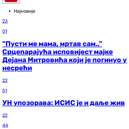
Најновије
23
01
"Пусти ме мама, мртав сам.."
Срцепарајућа исповијест мајке
Дејана Митровића који је погинуо у
несрећи
22
51
УН упозорава: ИСИС је и даље жив
22
44