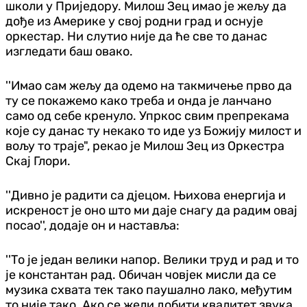
школи у Приједору. Милош Зец имао је жељу да
дође из Америке у свој родни град и оснује
оркестар. Ни слутио није да ће све то данас
изгледати баш овако.
''Имао сам жељу да одемо на такмичење прво да
ту се покажемо како треба и онда је ланчано
само од себе кренуло. Упркос свим препрекама
које су данас ту некако то иде уз Божију милост и
вољу то траје", рекао је Милош Зец из Оркестра
Скај Глори.
''Дивно је радити са дјецом. Њихова енергија и
искреност је оно што ми даје снагу да радим овај
посао'', додаје он и наставља:
''То је један велики напор. Велики труд и рад и то
је константан рад. Обичан човјек мисли да се
музика схвата тек тако паушално лако, међутим
то није тако. Ако се жели добити квалитет звука,