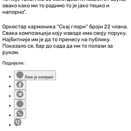
овако како ми то радимо то је јако тешко и
напорно".
Оркестар хармоника ''Скај глори'' броји 22 члана.
Свака композиција коју изводе има своју поруку.
Најбитније им је да то пренесу на публику.
Показало се, бар до сада да им то полази за
руком.
Подијели:
Линк је копиран!