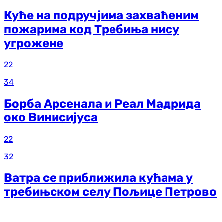
Куће на подручјима захваћеним
пожарима код Требиња нису
угрожене
22
34
Борба Арсенала и Реал Мадрида
око Винисијуса
22
32
Ватра се приближила кућама у
требињском селу Пољице Петрово