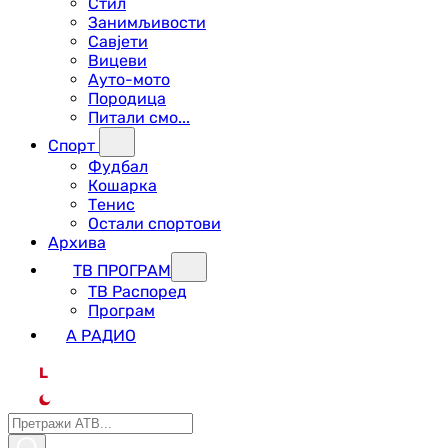
Стил
Занимљивости
Савјети
Вицеви
Ауто-мото
Породица
Питали смо...
Спорт
Фудбал
Кошарка
Тенис
Остали спортови
Архива
ТВ ПРОГРАМ
ТВ Распоред
Програм
А РАДИО
L