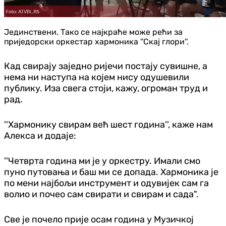
Јединствени. Тако се најкраће може рећи за
приједорски оркестар хармоника ''Скај глори''.
Кад свирају заједно ријечи постају сувишне, а
нема ни наступа на којем нису одушевили
публику. Иза свега стоји, кажу, огроман труд и
рад.
''Хармонику свирам већ шест година'', каже нам
Алекса и додаје:
''Четврта година ми је у оркестру. Имали смо
пуно путовања и баш ми се допада. Хармоника је
по мени најбољи инструмент и одувијек сам га
волио и почео сам свирати и свирам и сада".
Све је почело прије осам година у Музичкој