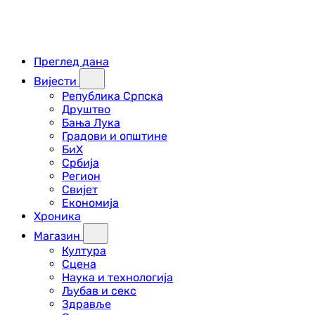
Преглед дана
Вијести
Република Српска
Друштво
Бања Лука
Градови и општине
БиХ
Србија
Регион
Свијет
Економија
Хроника
Магазин
Култура
Сцена
Наука и технологија
Љубав и секс
Здравље