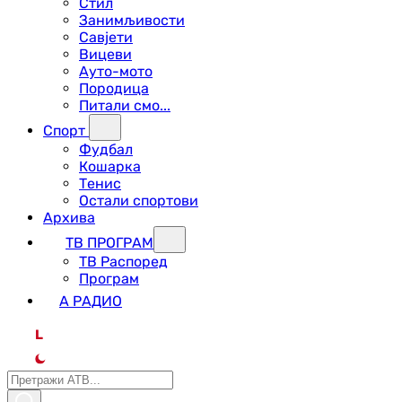
Стил
Занимљивости
Савјети
Вицеви
Ауто-мото
Породица
Питали смо...
Спорт
Фудбал
Кошарка
Тенис
Остали спортови
Архива
ТВ ПРОГРАМ
ТВ Распоред
Програм
А РАДИО
L