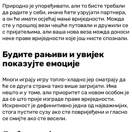
Природно је упоређивати, али то бисте требали
да радите у себи, иначе ћете узрујати партнера,
а он ће имати осјећај мање вриједности. Можда
сте у прошлој вези чешће путовали и дружили се
с пријатељима, али ваша нова веза можда доноси
неке праве вриједности које још нисте спознали.
Будите рањиви и увијек
показујте емоције
Многи играју игру топло-хладно јер сматрају да
ће се друга страна тако више загријати. Има
нешто и у томе, али приоритет са новом особом је
да се што прије изграде праве вриједности.
Искреност је дефинитивно једна од најважнијих,
стога пустите сузу ако сте повријеђени и гласно
се смијте ако сте весели.