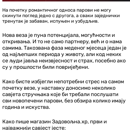
На почетку романтичног односа парови не могу
скинути поглед једно с другога, а сваки заједнички
тренутак је забаван, испуњен и узбудљив.
Нова веза је пуна потенцијала, могућности и
откривања. И то не само партнеру, већ и о нама
самима. Такозвана фаза меденог мјесеца један је
од најљепших периода у животу, али код неких
се људи јавља неизвјесност и страх, посебно ако
су у прошлости били повријеђени.
Како бисте избјегли непотребни стрес на самом
почетку везе, у наставку доносимо неколико
савјета стручњака које би требали послушати
сви новопечени парови, без обзира колико имају
година и искуства.
Како пише магазин Задовољна.хр, први и
најважнији савјест јесте: