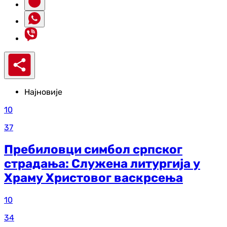
Најновије
10
37
Пребиловци симбол српског
страдања: Служена литургија у
Храму Христовог васкрсења
10
34