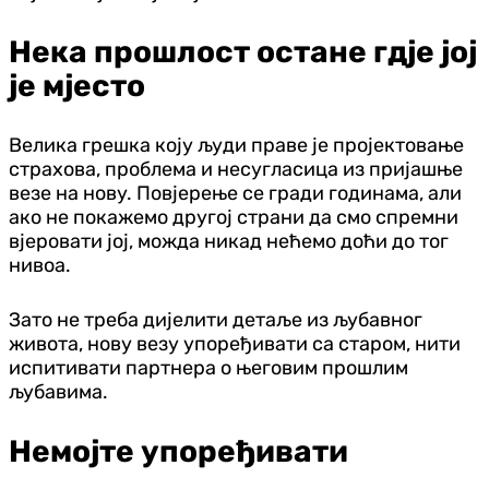
Нека прошлост остане гдје јој
је мјесто
Велика грешка коју људи праве је пројектовање
страхова, проблема и несугласица из пријашње
везе на нову. Повјерење се гради годинама, али
ако не покажемо другој страни да смо спремни
вјеровати јој, можда никад нећемо доћи до тог
нивоа.
Зато не треба дијелити детаље из љубавног
живота, нову везу упоређивати са старом, нити
испитивати партнера о његовим прошлим
љубавима.
Немојте упоређивати