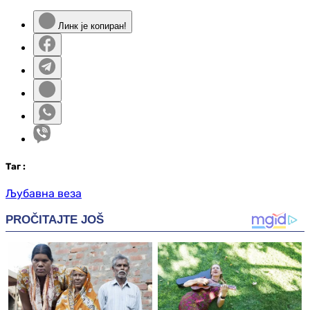
Линк је копиран!
Таг
:
Љубавна веза