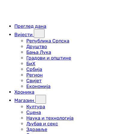
Преглед дана
Вијести
Република Српска
Друштво
Бања Лука
Градови и општине
БиХ
Србија
Регион
Свијет
Економија
Хроника
Магазин
Култура
Сцена
Наука и технологија
Љубав и секс
Здравље