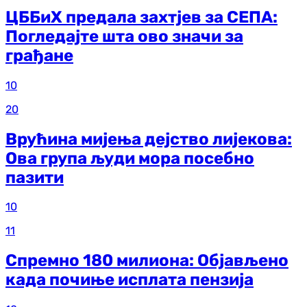
ЦББиХ предала захтјев за СЕПА:
Погледајте шта ово значи за
грађане
10
20
Врућина мијења дејство лијекова:
Ова група људи мора посебно
пазити
10
11
Спремно 180 милиона: Објављено
када почиње исплата пензија