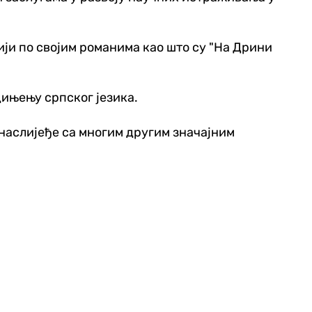
ији по својим романима као што су "На Дрини
дињењу српског језика.
о наслијеђе са многим другим значајним