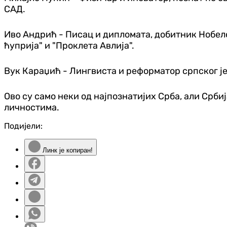
САД.
Иво Андрић - Писац и дипломата, добитник Нобело
ћуприја" и "Проклета Авлија".
Вук Караџић - Лингвиста и реформатор српског је
Ово су само неки од најпознатијих Срба, али Срби
личностима.
Подијели:
Линк је копиран!