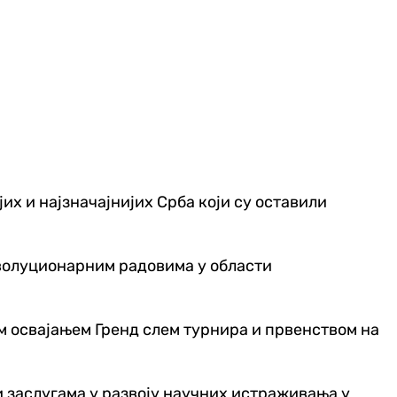
их и најзначајнијих Срба који су оставили
еволуционарним радовима у области
им освајањем Гренд слем турнира и првенством на
 и заслугама у развоју научних истраживања у