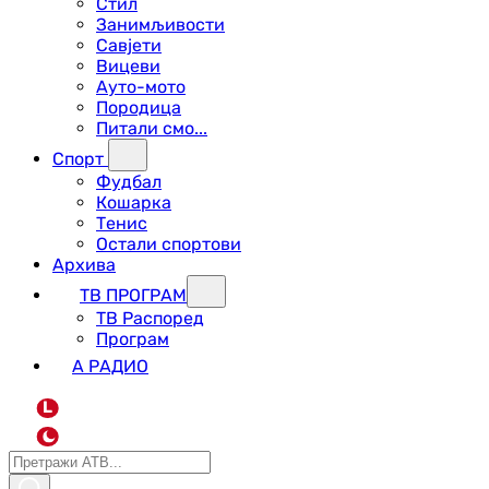
Стил
Занимљивости
Савјети
Вицеви
Ауто-мото
Породица
Питали смо...
Спорт
Фудбал
Кошарка
Тенис
Остали спортови
Архива
ТВ ПРОГРАМ
ТВ Распоред
Програм
А РАДИО
L