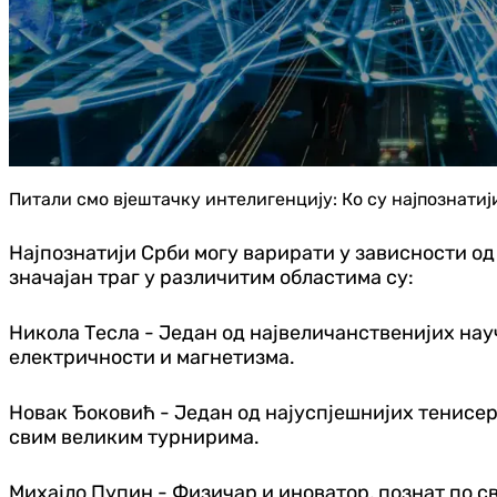
Питали смо вјештачку интелигенцију: Ко су најпознатиј
Најпознатији Срби могу варирати у зависности од 
значајан траг у различитим областима су:
Никола Тесла - Један од највеличанственијих нау
електричности и магнетизма.
Новак Ђоковић - Један од најуспјешнијих тенисер
свим великим турнирима.
Михајло Пупин - Физичар и иноватор, познат по св