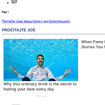
Таг
:
Питали смо вјештачку интелигенцију