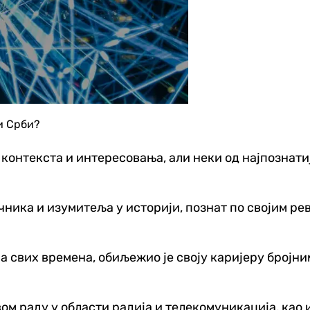
и Срби?
контекста и интересовања, али неки од најпознатиј
чника и изумитеља у историји, познат по својим р
а свих времена, обиљежио је своју каријеру бројн
ом раду у области радија и телекомуникација, као