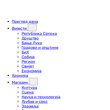
Преглед дана
Вијести
Република Српска
Друштво
Бања Лука
Градови и општине
БиХ
Србија
Регион
Свијет
Економија
Хроника
Магазин
Култура
Сцена
Наука и технологија
Љубав и секс
Здравље