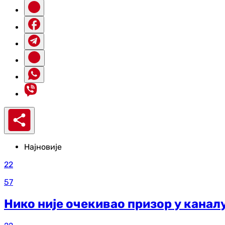
Најновије
22
57
Нико није очекивао призор у каналу