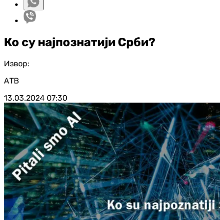
Ко су најпознатији Срби?
Извор:
АТВ
13.03.2024
07:30