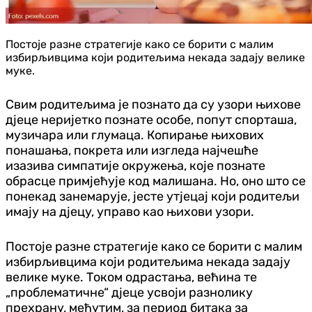
Постоје разне стратегије како се борити с малим
избирљивцима који родитељима некада задају велике
муке.
Свим родитељима је познато да су узори њихове
д‌јеце неријетко познате особе, попут спорташа,
музичара или глумаца. Копирање њихових
понашања, покрета или изгледа најчешће
изазива симпатије окружења, које познате
обрасце примјећује код малишана. Но, оно што се
понекад занемарује, јесте утјецај који родитељи
имају на д‌јецу, управо као њихови узори.
Постоје разне стратегије како се борити с малим
избирљивцима који родитељима некада задају
велике муке. Током одрастања, већина те
„проблематичне“ д‌јеце усвоји разнолику
прехрану, међутим, за период битака за