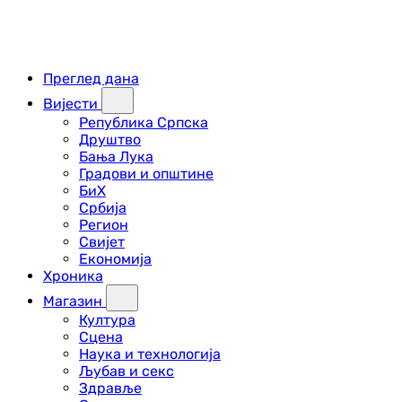
Преглед дана
Вијести
Република Српска
Друштво
Бања Лука
Градови и општине
БиХ
Србија
Регион
Свијет
Економија
Хроника
Магазин
Култура
Сцена
Наука и технологија
Љубав и секс
Здравље