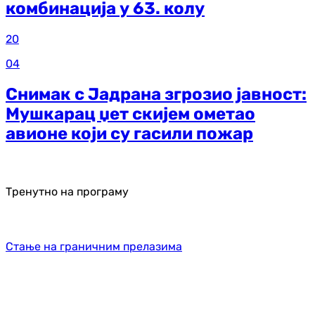
комбинација у 63. колу
20
04
Снимак с Јадрана згрозио јавност:
Мушкарац џет скијем ометао
авионе који су гасили пожар
Тренутно на програму
Стање на граничним прелазима