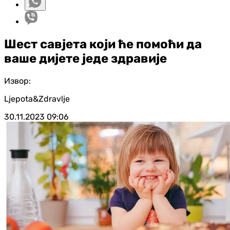
Шест савјета који ће помоћи да
ваше дијете једе здравије
Извор:
Ljepota&Zdravlje
30.11.2023
09:06