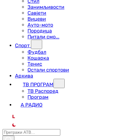
Стил
Занимљивости
Савјети
Вицеви
Ауто-мото
Породица
Питали смо...
Спорт
Фудбал
Кошарка
Тенис
Остали спортови
Архива
ТВ ПРОГРАМ
ТВ Распоред
Програм
А РАДИО
L