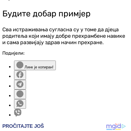
Будите добар примјер
Сва истраживања сугласна су у томе да д‌јеца
родитеља који имају добре прехрамбене навике
и сама развијају здрав начин прехране.
Подијели:
Линк је копиран!