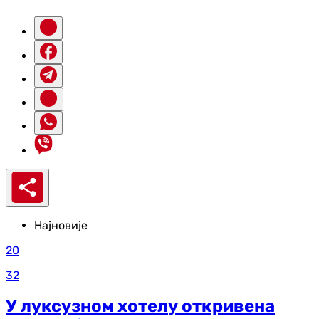
Најновије
20
32
У луксузном хотелу откривена