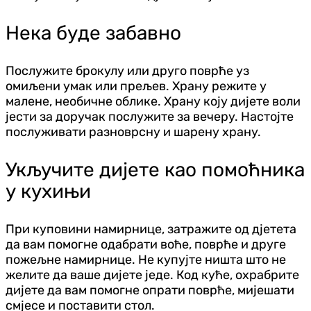
Нека буде забавно
Послужите брокулу или друго поврће уз
омиљени умак или прељев. Храну режите у
малене, необичне облике. Храну коју дијете воли
јести за доручак послужите за вечеру. Настојте
послуживати разноврсну и шарену храну.
Укључите дијете као помоћника
у кухињи
При куповини намирнице, затражите од д‌јетета
да вам помогне одабрати воће, поврће и друге
пожељне намирнице. Не купујте ништа што не
желите да ваше дијете једе. Код куће, охрабрите
дијете да вам помогне опрати поврће, мијешати
смјесе и поставити стол.