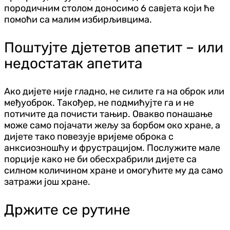
породичним столом доносимо 6 савјета који ће
помоћи са малим избирљивцима.
Поштујте д‌јететов апетит – или
недостатак апетита
Ако дијете није гладно, не силите га на оброк или
међуоброк. Такођер, не подмићујте га и не
потичите да почисти тањир. Овакво понашање
може само појачати жељу за борбом око хране, а
дијете тако повезује вријеме оброка с
анксиозношћу и фрустрацијом. Послужите мале
порције како не би обесхрабрили дијете са
силном количином хране и омогућите му да само
затражи још хране.
Држите се рутине