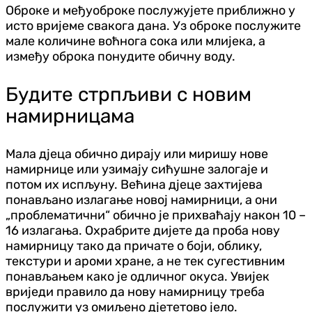
Оброке и међуоброке послужујете приближно у
исто вријеме свакога дана. Уз оброке послужите
мале количине воћнога сока или млијека, а
између оброка понудите обичну воду.
Будите стрпљиви с новим
намирницама
Мала д‌јеца обично дирају или миришу нове
намирнице или узимају сићушне залогаје и
потом их испљуну. Већина д‌јеце захтијева
понављано излагање новој намирници, а они
„проблематични“ обично је прихваћају након 10 –
16 излагања. Охрабрите дијете да проба нову
намирницу тако да причате о боји, облику,
текстури и ароми хране, а не тек сугестивним
понављањем како је одличног окуса. Увијек
вриједи правило да нову намирницу треба
послужити уз омиљено д‌јететово јело.