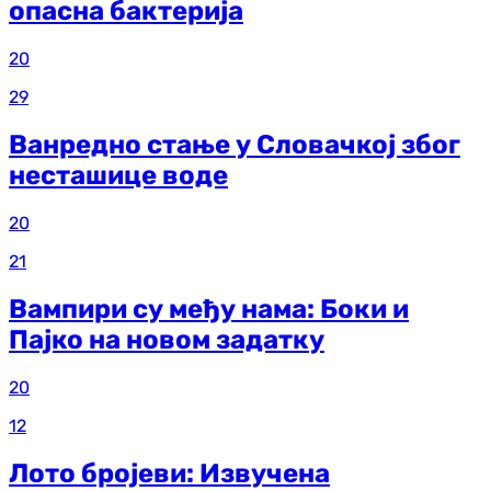
опасна бактерија
20
29
Ванредно стање у Словачкој због
несташице воде
20
21
Вампири су међу нама: Боки и
Пајко на новом задатку
20
12
Лото бројеви: Извучена