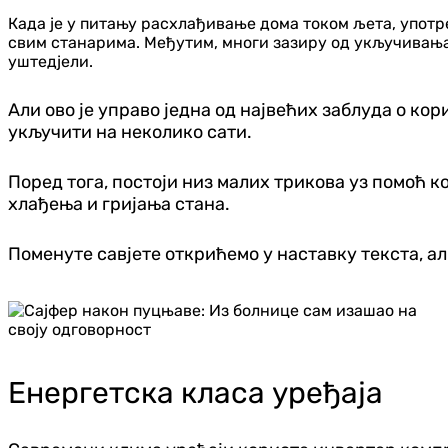
Када је у питању расхлађивање дома током љета, употре
свим станарима. Међутим, многи зазиру од укључивања 
уштедјели.
Али ово је управо једна од највећих заблуда о ко
укључити на неколико сати.
Поред тога, постоји низ малих трикова уз помоћ к
хлађења и гријања стана.
Поменуте савјете открићемо у наставку текста, ал
Енергетска класа уређаја