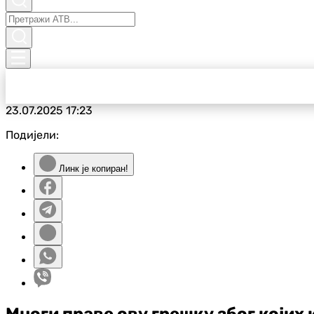
23.07.2025
17:23
Подијели:
Линк је копиран!
Многи праве ову грешку због којих 