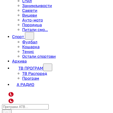
Стил
Занимљивости
Савјети
Вицеви
Ауто-мото
Породица
Питали смо...
Спорт
Фудбал
Кошарка
Тенис
Остали спортови
Архива
ТВ ПРОГРАМ
ТВ Распоред
Програм
А РАДИО
L