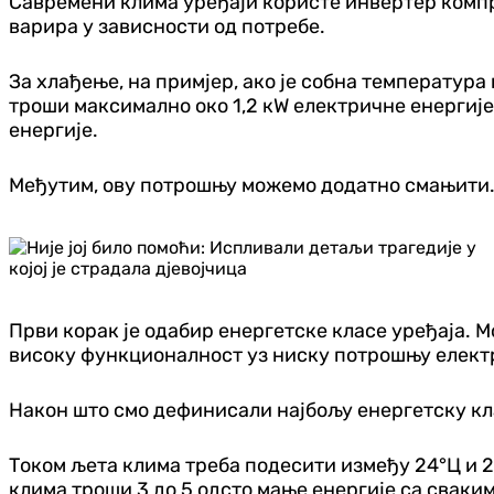
Савремени клима уређаји користе инвертер компре
варира у зависности од потребе.
За хлађење, на примјер, ако је собна температура
троши максимално око 1,2 кW електричне енергије
енергије.
Међутим, ову потрошњу можемо додатно смањити
Први корак је одабир енергетске класе уређаја. Мо
високу функционалност уз ниску потрошњу електр
Након што смо дефинисали најбољу енергетску кла
Током љета клима треба подесити између 24°Ц и 26
клима троши 3 до 5 одсто мање енергије са сваки