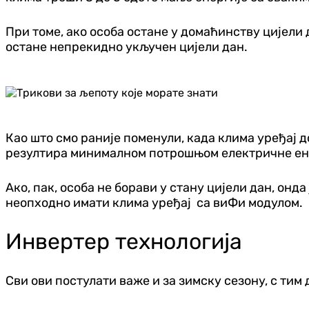
При томе, ако особа остане у домаћинству цијели 
остане непрекидно укључен цијели дан.
Као што смо раније поменули, када клима уређај 
резултира минималном потрошњом електричне ен
Ако, пак, особа не борави у стану цијели дан, онда
неопходно имати клима уређај са виФи модулом.
Инвертер технологија
Сви ови постулати важе и за зимску сезону, с тим 