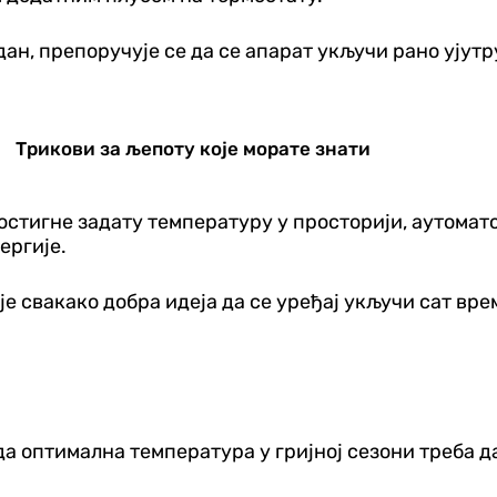
дан, препоручује се да се апарат укључи рано ујут
Трикови за љепоту које морате знати
достигне задату температуру у просторији, аутомат
ергије.
 је свакако добра идеја да се уређај укључи сат вре
да оптимална температура у гријној сезони треба да