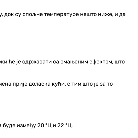
ру, док су спољне температуре нешто ниже, и да
ски ће је одржавати са смањеним ефектом, што
мена прије доласка кући, с тим што је за то
 буде између 20 °Ц и 22 °Ц.