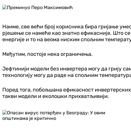
Наиме, све већи број корисника бира гријање умес
рјешење се намеће као знатно ефикасније. Што се 
енергије и то на веома ниским спољним температур
Међутим, постоје нека ограничења.
Јефтинији модели без инвертера могу да грију са
технологију могу да раде на спољним температура
Поред тога, побољшана ефикасност инвертерских у
такви модели и еколошки прихватљивији.