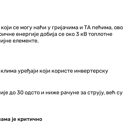
који се могу наћи у гријачима и ТА пећима, ово
ричне енергије добија се око 3 кВ топлотне
ријне елементе.
 клима уређаји који користе инвертерску
 до 30 одсто и ниже рачуне за струју, већ су
нама је критично