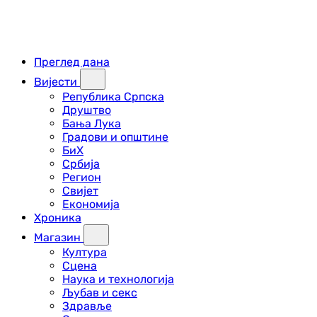
Преглед дана
Вијести
Република Српска
Друштво
Бања Лука
Градови и општине
БиХ
Србија
Регион
Свијет
Економија
Хроника
Магазин
Култура
Сцена
Наука и технологија
Љубав и секс
Здравље