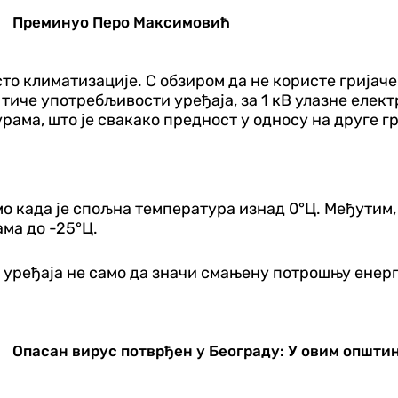
Преминуо Перо Максимовић
то климатизације. С обзиром да не користе гријаче 
тиче употребљивости уређаја, за 1 кВ улазне елект
ама, што је свакако предност у односу на друге г
мо када је спољна температура изнад 0°Ц. Међутим,
ма до -25°Ц.
ређаја не само да значи смањену потрошњу енергије
Опасан вирус потврђен у Београду: У овим општи