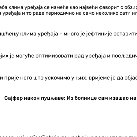
ба клима уређаја се намеће као највећи фаворит с обзиро
уређаја и то раде периодично на само неколико сати ил
ришћењу клима уређаја – много је јефтиније оставит
ојих је могуће оптимизовати рад уређаја и посљеди
и прије него што ускочимо у њих, вријеме је да об
Сајфер након пуцњаве: Из болнице сам изашао на