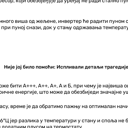
сор, који обезбјеђује да уређај не ради стално пу
 много виша од жељене, инвертер ће радити пуном с
 при пуној снази, док у стању одржавања температ
.
Није јој било помоћи: Испливали детаљи трагедије 
же бити А+++, А++, А+, А и Б, при чему је највиша о
ичне енергије, што може да обезбиједи значајне у
су, време је да обратимо пажњу на оптималан начи
°Ц јер разлика у температури у стану и споља не би
м додатним плусом на термостату.