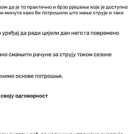
м да је то практично и брзо рјешење које је доступно
и минута како би потрошили што мање струје и тако
и уређај да ради цијели дан него га повремено
чно смањити рачуне за струју током сезоне
јаснимо основе потрошње.
 своју одговорност