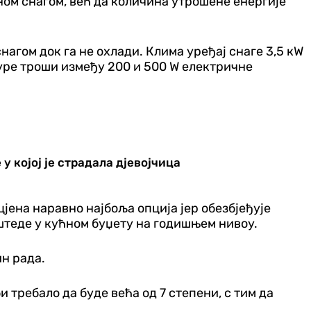
ном снагом, већ да количина утрошене енергије
нагом док га не охлади. Клима уређај снаге 3,5 кW
уре троши између 200 и 500 W електричне
у којој је страдала дјевојчица
цјена наравно најбоља опција јер обезбјеђује
штеде у кућном буџету на годишњем нивоу.
н рада.
 требало да буде већа од 7 степени, с тим да