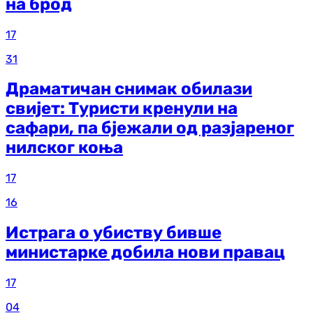
на брод
17
31
Драматичан снимак обилази
свијет: Туристи кренули на
сафари, па бјежали од разјареног
нилског коња
17
16
Истрага о убиству бивше
министарке добила нови правац
17
04