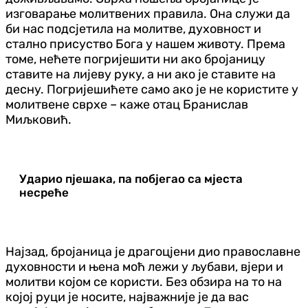
изговарање молитвених правила. Она служи да
би нас подсјетила на молитве, духовност и
стално присуство Бога у нашем животу. Према
томе, нећете погријешити ни ако бројаницу
ставите на лијеву руку, а ни ако је ставите на
десну. Погријешићете само ако је не користите у
молитвене сврхе – каже отац Бранислав
Миљковић.
Ударио пјешака, па побјегао са мјеста
несреће
Најзад, бројаница је драгоцјени дио православне
духовности и њена моћ лежи у љубави, вјери и
молитви којом се користи. Без обзира на то на
којој руци је носите, најважније је да вас