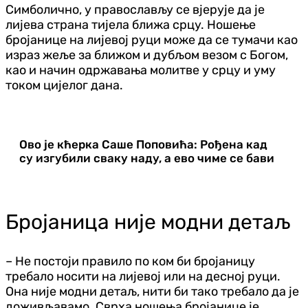
Симболично, у православљу се вјерује да је
лијева страна тијела ближа срцу. Ношење
бројанице на лијевој руци може да се тумачи као
израз жеље за ближом и дубљом везом с Богом,
као и начин одржавања молитве у срцу и уму
током цијелог дана.
Ово је кћерка Саше Поповића: Рођена кад
су изгубили сваку наду, а ево чиме се бави
Бројаница није модни детаљ
– Не постоји правило по ком би бројаницу
требало носити на лијевој или на десној руци.
Она није модни детаљ, нити би тако требало да је
доживљавамо. Сврха ношења бројанице је