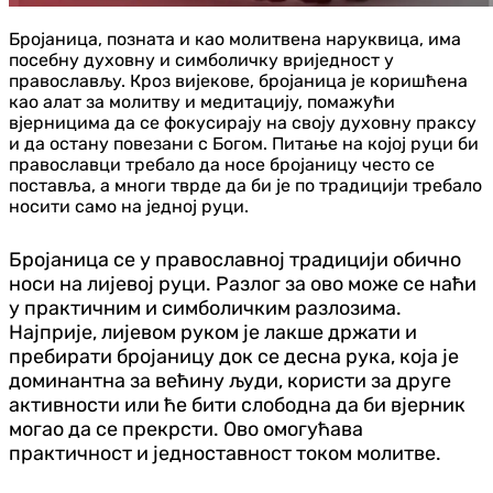
Бројаница, позната и као молитвена наруквица, има
посебну духовну и симболичку вриједност у
православљу. Кроз вијекове, бројаница је коришћена
као алат за молитву и медитацију, помажући
вјерницима да се фокусирају на своју духовну праксу
и да остану повезани с Богом. Питање на којој руци би
православци требало да носе бројаницу често се
поставља, а многи тврде да би је по традицији требало
носити само на једној руци.
Бројаница се у православној традицији обично
носи на лијевој руци. Разлог за ово може се наћи
у практичним и симболичким разлозима.
Најприје, лијевом руком је лакше држати и
пребирати бројаницу док се десна рука, која је
доминантна за већину људи, користи за друге
активности или ће бити слободна да би вјерник
могао да се прекрсти. Ово омогућава
практичност и једноставност током молитве.