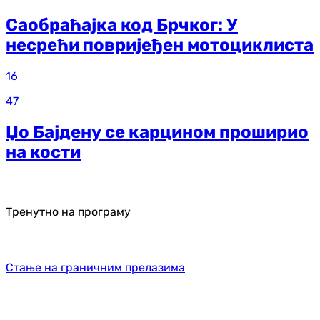
Саобраћајка код Брчког: У
несрећи повријеђен мотоциклиста
16
47
Џо Бајдену се карцином проширио
на кости
Тренутно на програму
Стање на граничним прелазима