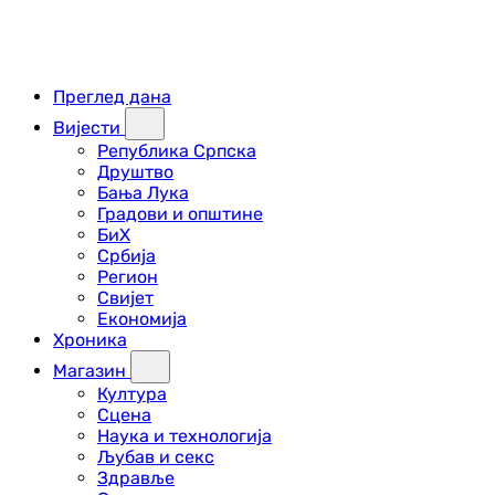
Преглед дана
Вијести
Република Српска
Друштво
Бања Лука
Градови и општине
БиХ
Србија
Регион
Свијет
Економија
Хроника
Магазин
Култура
Сцена
Наука и технологија
Љубав и секс
Здравље