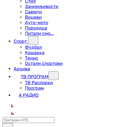
Стил
Занимљивости
Савјети
Вицеви
Ауто-мото
Породица
Питали смо...
Спорт
Фудбал
Кошарка
Тенис
Остали спортови
Архива
ТВ ПРОГРАМ
ТВ Распоред
Програм
А РАДИО
L