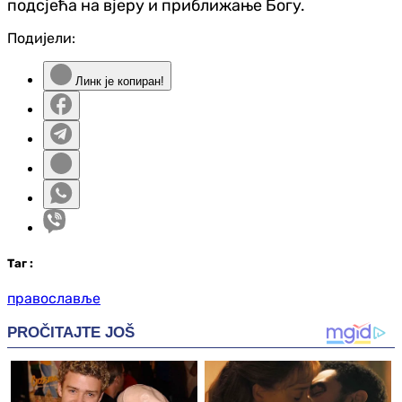
подсјећа на вјеру и приближање Богу.
Подијели:
Линк је копиран!
Таг
:
православље