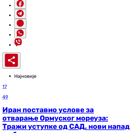
Најновије
17
49
Иран поставио услове за
отварање Ормуског мореуза:
Тражи уступке од САД, нови напад