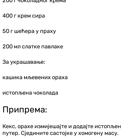
200 г чоколадног крема
400 г крем сира
50 г шећера у праху
200 мл слатке павлаке
За украшавање:
кашика мљевених ораха
истопљена чоколада
Припрема:
Кекс, орахе измијешајте и додајте истопљен
путер. Сједините састојке у хомогену масу.