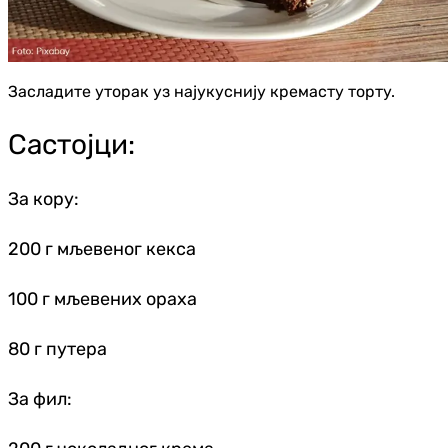
Засладите уторак уз најукуснију кремасту торту.
Састојци:
За кору:
200 г мљевеног кекса
100 г мљевених ораха
80 г путера
За фил: