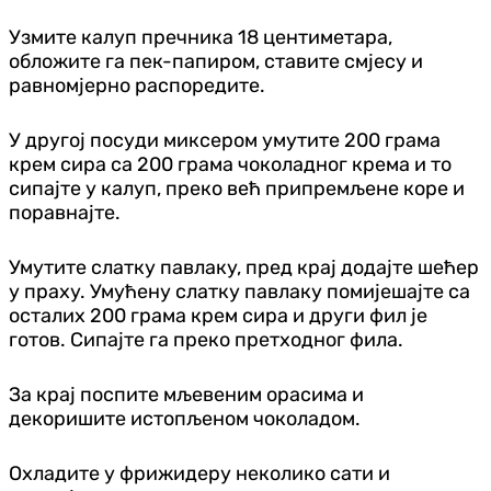
Узмите калуп пречника 18 центиметара,
обложите га пек-папиром, ставите смјесу и
равномјерно распоредите.
У другој посуди миксером умутите 200 грама
крем сира са 200 грама чоколадног крема и то
сипајте у калуп, преко већ припремљене коре и
поравнајте.
Умутите слатку павлаку, пред крај додајте шећер
у праху. Умућену слатку павлаку помијешајте са
осталих 200 грама крем сира и други фил је
готов. Сипајте га преко претходног фила.
За крај поспите мљевеним орасима и
декоришите истопљеном чоколадом.
Охладите у фрижидеру неколико сати и