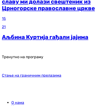
славу ми долази свештеник из
Црногорске православне цркве
15
21
Аљбина Куртија гађали јајима
Тренутно на програму
Стање на граничним прелазима
О нама