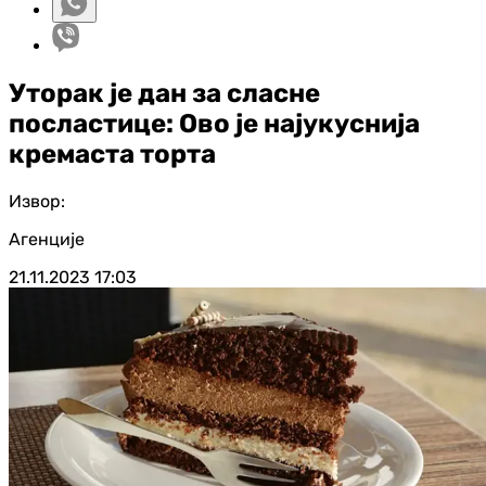
Уторак је дан за сласне
посластице: Ово је најукуснија
кремаста торта
Извор:
Агенције
21.11.2023
17:03