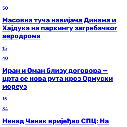
50
Масовна туча навијача Динама и
Хајдука на паркингу загребачког
аеродрома
15
40
Иран и Оман близу договора —
црта се нова рута кроз Ормуски
мореуз
15
34
Ненад Чанак вријеђао СПЦ: На