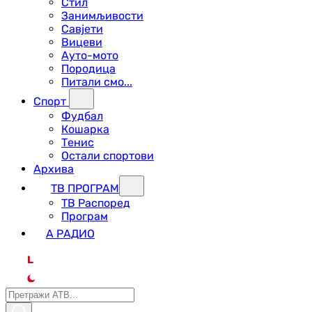
Стил
Занимљивости
Савјети
Вицеви
Ауто-мото
Породица
Питали смо...
Спорт
Фудбал
Кошарка
Тенис
Остали спортови
Архива
ТВ ПРОГРАМ
ТВ Распоред
Програм
А РАДИО
L