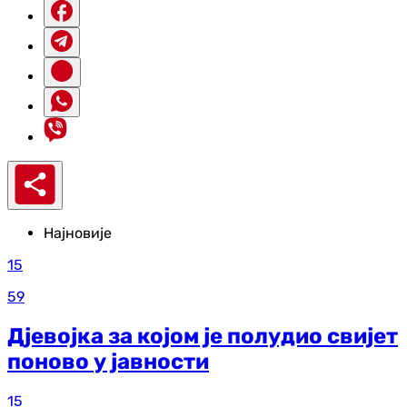
Најновије
15
59
Дјевојка за којом је полудио свијет
поново у јавности
15