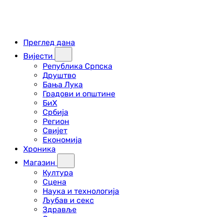
Преглед дана
Вијести
Република Српска
Друштво
Бања Лука
Градови и општине
БиХ
Србија
Регион
Свијет
Економија
Хроника
Магазин
Култура
Сцена
Наука и технологија
Љубав и секс
Здравље