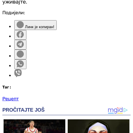
уживајте.
Подијели:
Линк је копиран!
Таг
:
Рецепт