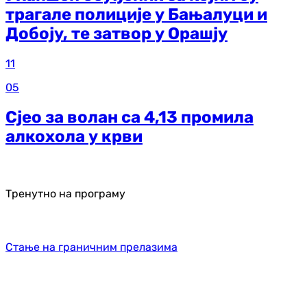
трагале полиције у Бањалуци и
Добоју, те затвор у Орашју
11
05
Сјео за волан са 4,13 промила
алкохола у крви
Тренутно на програму
Стање на граничним прелазима