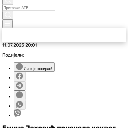
11.07.2025
20:01
Подијели:
Линк је копиран!
Емина Јаховић признала каквог