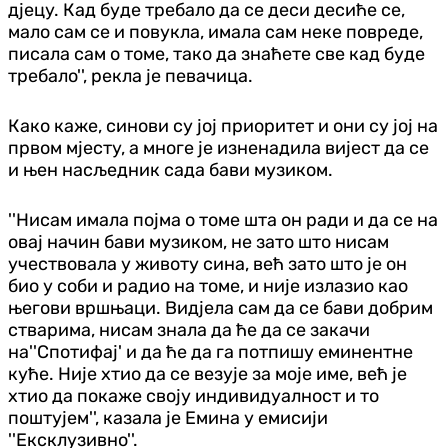
дјецу. Кад буде требало да се деси десиће се,
мало сам се и повукла, имала сам неке повреде,
писала сам о томе, тако да знаћете све кад буде
требало'', рекла је певачица.
Како каже, синови су јој приоритет и они су јој на
првом мјесту, а многе је изненадила вијест да се
и њен насљедник сада бави музиком.
''Нисам имала појма о томе шта он ради и да се на
овај начин бави музиком, не зато што нисам
учествовала у животу сина, већ зато што је он
био у соби и радио на томе, и није излазио као
његови вршњаци. Видјела сам да се бави добрим
стварима, нисам знала да ће да се закачи
на''Спотифај' и да ће да га потпишу еминентне
куће. Није хтио да се везује за моје име, већ је
хтио да покаже своју индивидуалност и то
поштујем'', казала је Емина у емисији
''Ексклузивно''.