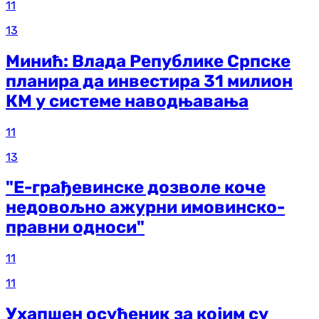
11
13
Минић: Влада Републике Српске
планира да инвестира 31 милион
КМ у системе наводњавања
11
13
"Е-грађевинске дозволе коче
недовољно ажурни имовинско-
правни односи"
11
11
Ухапшен осуђеник за којим су