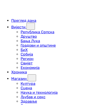
Преглед дана
Вијести
Република Српска
Друштво
Бања Лука
Градови и општине
БиХ
Србија
Регион
Свијет
Економија
Хроника
Магазин
Култура
Сцена
Наука и технологија
Љубав и секс
Здравље