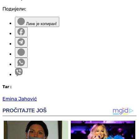
Подијели:
Линк је копиран!
Таг
:
Emina Jahović