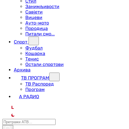
Стил
Занимљивости
Савјети
Вицеви
Ауто-мото
Породица
Питали смо...
Спорт
Фудбал
Кошарка
Тенис
Остали спортови
Архива
ТВ ПРОГРАМ
ТВ Распоред
Програм
А РАДИО
L