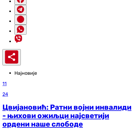
Најновије
11
24
Цвијановић: Ратни војни инвалиди
- њихови ожиљци најсветији
ордени наше слободе