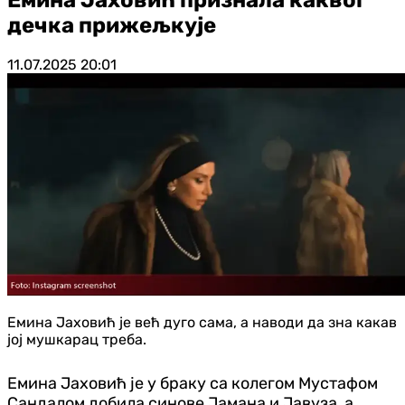
дечка прижељкује
11.07.2025
20:01
Емина Јаховић је већ дуго сама, а наводи да зна какав
јој мушкарац треба.
Емина Јаховић је у браку са колегом Мустафом
Сандалом добила синове Јамана и Јавуза, а