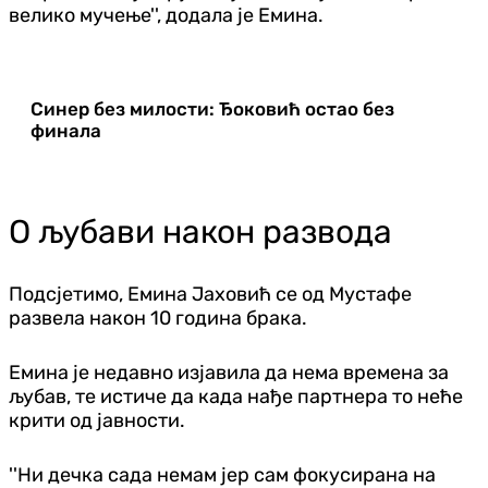
велико мучење'', додала је Емина.
Синер без милости: Ђоковић остао без
финала
О љубави након развода
Подсјетимо, Емина Јаховић се од Мустафе
развела након 10 година брака.
Емина је недавно изјавила да нема времена за
љубав, те истиче да када нађе партнера то неће
крити од јавности.
''Ни дечка сада немам јер сам фокусирана на