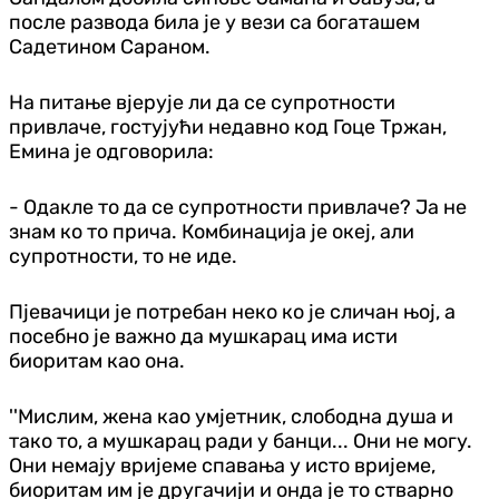
после развода била је у вези са богаташем
Садетином Сараном.
На питање вјерује ли да се супротности
привлаче, гостујући недавно код Гоце Тржан,
Емина је одговорила:
- Одакле то да се супротности привлаче? Ја не
знам ко то прича. Комбинација је океј, али
супротности, то не иде.
Пјевачици је потребан неко ко је сличан њој, а
посебно је важно да мушкарац има исти
биоритам као она.
''Мислим, жена као умјетник, слободна душа и
тако то, а мушкарац ради у банци... Они не могу.
Они немају вријеме спавања у исто вријеме,
биоритам им је другачији и онда је то стварно