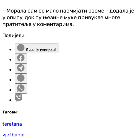
- Морала сам се мало насмијати овоме - додала је
у опису, док су њезине муке привукле многе
пратитеље у коментарима.
Подијели:
Линк је копиран!
Таг
ови
:
teretana
vježbanje