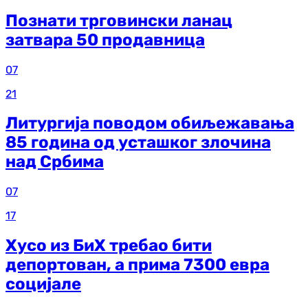
Познати трговински ланац
затвара 50 продавница
07
21
Литургија поводом обиљежавања
85 година од усташког злочина
над Србима
07
17
Хусо из БиХ требао бити
депортован, а прима 7300 евра
социјале