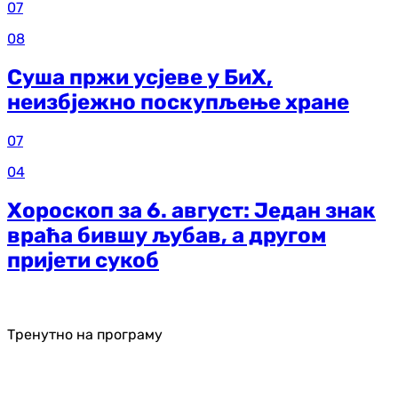
07
08
Суша пржи усјеве у БиХ,
неизбјежно поскупљење хране
07
04
Хороскоп за 6. август: Један знак
враћа бившу љубав, а другом
пријети сукоб
Тренутно на програму