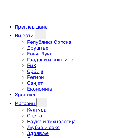
Преглед дана
Вијести
Република Српска
Друштво
Бања Лука
Градови и општине
БиХ
Србија
Регион
Свијет
Економија
Хроника
Магазин
Култура
Сцена
Наука и технологија
Љубав и секс
Здравље