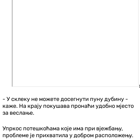
- У склеку не можете досегнути пуну дубину -
каже. На крају покушава пронаћи удобно мјесто
за веслање.
Упркос потешкоћама које има при вјежбању,
проблеме је прихватила у добром расположењу.