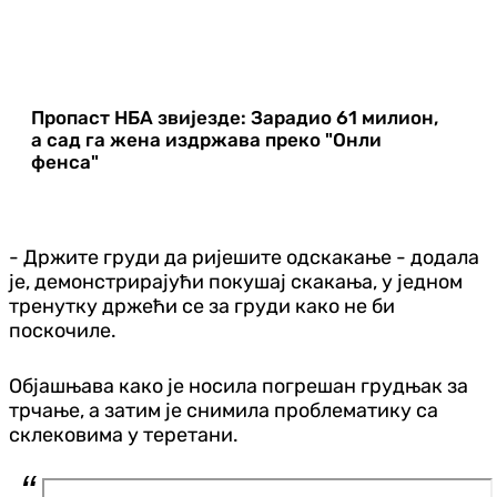
Пропаст НБА звијезде: Зарадио 61 милион,
а сад га жена издржава преко "Онли
фенса"
- Држите груди да ријешите одскакање - додала
је, демонстрирајући покушај скакања, у једном
тренутку држећи се за груди како не би
поскочиле.
Објашњава како је носила погрешан грудњак за
трчање, а затим је снимила проблематику са
склековима у теретани.