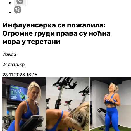
Инфлуенсерка се пожалила:
Огромне груди права су ноћна
мора у теретани
Извор:
24сата.хр
23.11.2023
13:16