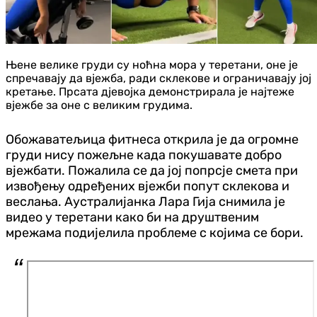
Њене велике груди су ноћна мора у теретани, оне је
спречавају да вјежба, ради склекове и ограничавају јој
кретање. Прсата д‌јевојка демонстрирала је најтеже
вјежбе за оне с великим грудима.
Обожаватељица фитнеса открила је да огромне
груди нису пожељне када покушавате добро
вјежбати. Пожалила се да јој попрсје смета при
извођењу одређених вјежби попут склекова и
веслања. Аустралијанка Лара Гија снимила је
видео у теретани како би на друштвеним
мрежама подијелила проблеме с којима се бори.