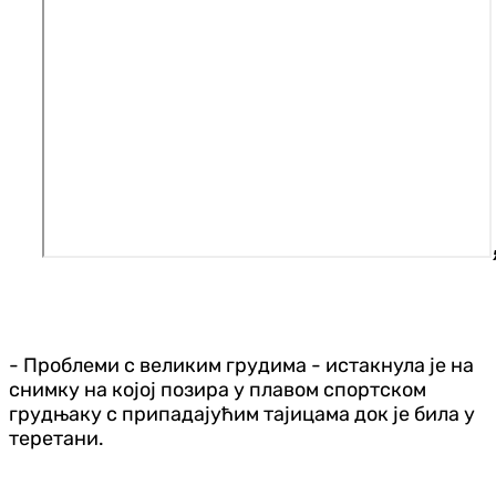
- Проблеми с великим грудима - истакнула је на
снимку на којој позира у плавом спортском
грудњаку с припадајућим тајицама док је била у
теретани.