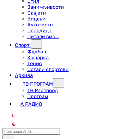
Стил
Занимљивости
Савјети
Вицеви
Ауто-мото
Породица
Питали смо...
Спорт
Фудбал
Кошарка
Тенис
Остали спортови
Архива
ТВ ПРОГРАМ
ТВ Распоред
Програм
А РАДИО
L