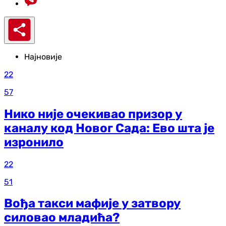
Најновије
22
57
Нико није очекивао призор у
каналу код Новог Сада: Ево шта је
изронило
22
51
Вођа такси мафије у затвору
силовао младића?