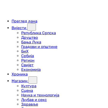
Преглед дана
Вијести
Република Српска
Друштво
Бања Лука
Градови и општине
БиХ
Србија
Регион
Свијет
Економија
Хроника
Магазин
Култура
Сцена
Наука и технологија
Љубав и секс
Здравље