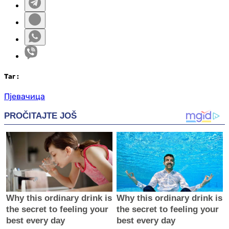
Таг
:
Пјевачица