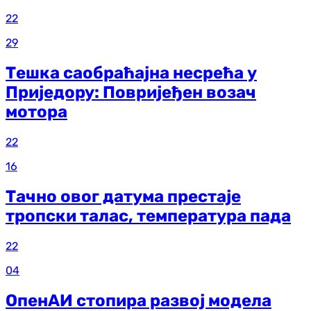
22
29
Тешка саобраћајна несрећа у
Приједору: Повријеђен возач
мотора
22
16
Тачно овог датума престаје
тропски талас, температура пада
22
04
ОпенАИ стопира развој модела