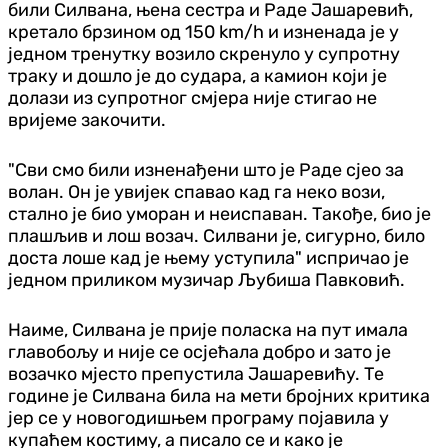
били Силвана, њена сестра и Раде Јашаревић,
кретало брзином од 150 km/h и изненада је у
једном тренутку возило скренуло у супротну
траку и дошло је до судара, а камион који је
долази из супротног смјера није стигао не
вријеме закочити.
"Сви смо били изненађени што је Раде сјео за
волан. Он је увијек спавао кад га неко вози,
стално је био уморан и неиспаван. Такође, био је
плашљив и лош возач. Силвани је, сигурно, било
доста лоше кад је њему уступила" испричао је
једном приликом музичар Љубиша Павковић.
Наиме, Силвана је прије поласка на пут имала
главобољу и није се осјећала добро и зато је
возачко мјесто препустила Јашаревићу. Те
године је Силвана била на мети бројних критика
јер се у новогодишњем програму појавила у
купаћем костиму, а писало се и како је