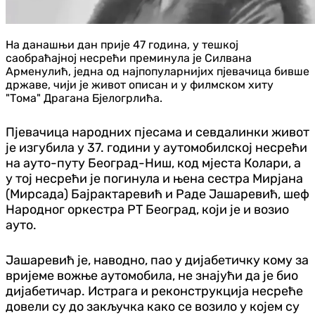
На данашњи дан прије 47 година, у тешкој
саобраћајној несрећи преминула је Силвана
Арменулић, једна од најпопуларнијих пјевачица бивше
државе, чији је живот описан и у филмском хиту
"Тома" Драгана Бјелогрлића.
Пјевачица народних пјесама и севдалинки живот
је изгубила у 37. години у аутомобилској несрећи
на ауто-путу Београд-Ниш, код мјеста Колари, а
у тој несрећи је погинула и њена сестра Мирјана
(Мирсада) Бајрактаревић и Раде Јашаревић, шеф
Народног оркестра РТ Београд, који је и возио
ауто.
Јашаревић је, наводно, пао у дијабетичку кому за
вријеме вожње аутомобила, не знајући да је био
дијабетичар. Истрага и реконструкција несреће
довели су до закључка како се возило у којем су