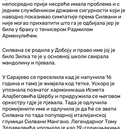
непосредно прије несреће имала проблема и с
једним службеником државне сигурности који је
наводно показивао симпатије према Силвани и
није могао прихватити што га је одбијала јер је
била у браку с тенисером Радмилом
Арменулићем.
Силвана се родила у Добоју и право име јој је
било Зилха те је у основној школи свирала
мандолину и пјевала.
У Сарајево се преселила кад је напунила 16
година и тамо је живјела код тетке. Ускоро је
упознала познатог хармоникаша Исмета
Алајбеговића Шербу и придружила се његовом
оркестру гд‌је је пјевала. Тада је одлучила
промијенити име и одлучила је да ће се звати
Силвана по тада популарној италијанској
глумици Силвани Мангано. Легендарног Тому
Здравковића упознала је као 19-годишњакиња