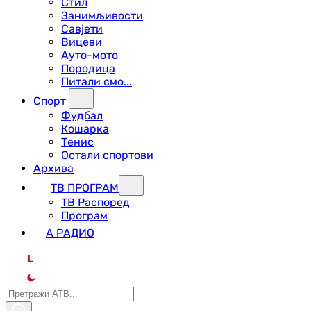
Стил
Занимљивости
Савјети
Вицеви
Ауто-мото
Породица
Питали смо...
Спорт
Фудбал
Кошарка
Тенис
Остали спортови
Архива
ТВ ПРОГРАМ
ТВ Распоред
Програм
А РАДИО
L