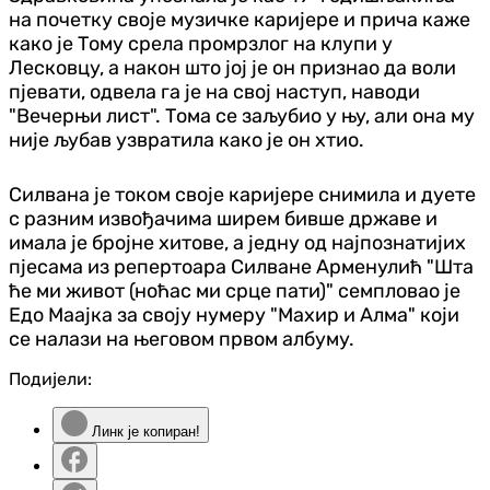
на почетку своје музичке каријере и прича каже
како је Тому срела промрзлог на клупи у
Лесковцу, а након што јој је он признао да воли
пјевати, одвела га је на свој наступ, наводи
"Вечерњи лист". Тома се заљубио у њу, али она му
није љубав узвратила како је он хтио.
Силвана је током своје каријере снимила и дуете
с разним извођачима ширем бивше државе и
имала је бројне хитове, а једну од најпознатијих
пјесама из репертоара Силване Арменулић "Шта
ће ми живот (ноћас ми срце пати)" семпловао је
Едо Маајка за своју нумеру "Махир и Алма" који
се налази на његовом првом албуму.
Подијели:
Линк је копиран!