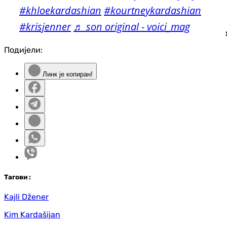
#khloekardashian
#kourtneykardashian
#krisjenner
♬ son original - voici_mag
Подијели:
Линк је копиран!
Таг
ови
:
Kajli Džener
Kim Kardašijan