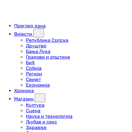
Преглед дана
Вијести
Република Српска
Друштво
Бања Лука
Градови и општине
БиХ
Србија
Регион
Свијет
Економија
Хроника
Магазин
Култура
Сцена
Наука и технологија
Љубав и секс
Здравље