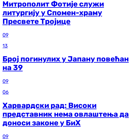
Митрополит Фотије служи
литургију у Спомен-храму
Пресвете Тројице
09
13
Број погинулих у Јапану повећан
на 39
09
06
Харвардски рад: Високи
представник нема овлаштења да
доноси законе у БиХ
09