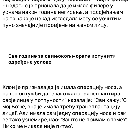
- недавно је признала да је имала филере у
уснама након година негирања, а подсјећањем
на то како је некад изгледала могу се уочити и
пуно значајније промјене на њеном лицу.
Ове године за свињокољ морате испунити
одређене услове
Клои је признала да је имала операцију носа, а
након оптужби да "свако мало трансплантира
своје лице у потпуности" казала је: "Сви кажу: 'О
мој Боже, она је имала трећу трансплантацију
лица!', Али имала сам једну операцију носа и сви
се тако узнемире, као: 'Зашто не причам о томе?',
Нико ме никада није питао".