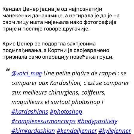
Кендал Џенер једна је од најпознатији
манекенки данашњице, а негирала је да је на
свом лицу ишта мијењала иако фотографије
прије и послије говоре другачије.
Крис Џенер се подвргла захтјевима
подмлађивања, а Кортни је својевремено
признала само операцију повећања груди.
@voici_mag
Une petite piqûre de rappel : se
comparer aux Kardashian, c'est se comparer
aux meilleurs chirurgiens, coiffeurs,
maquilleurs et surtout photoshop !
#kardashians
#photoshop
#complexesurmoncorps
#bodypositivity
#kimkardashian
#kendalljenner
#kyliejenner