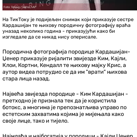
На ТикТоку је подијељен снимак који приказује сестре
Кардашијан те њихову породичну фотографију враћа
уназад неколико година - приказујући како би
изгледале да се никад нису оперисале.
Породична фотографија породице Кардашијан-
Џенер приказује ријалити звијезде Ким, Кајли,
Клои, Кортни, Кендалл те њихову мајку Крис, а
аутор видеа потрудио се да им "врати" њихова
стара лица назад.
Највећа звијезда породице - Ким Кардашијан -
претходно је признала тек да је користила
ботокс, а многима је препознатљива управо по
естетским захватима којима је мијењала како
своје лице, тако и тијело.
Најмлађа и најбогатија у породици - Кајли Џенер