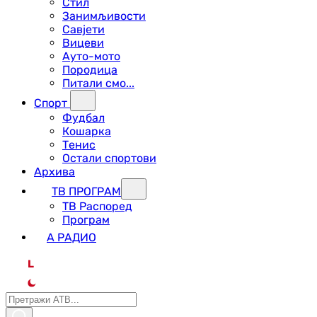
Стил
Занимљивости
Савјети
Вицеви
Ауто-мото
Породица
Питали смо...
Спорт
Фудбал
Кошарка
Тенис
Остали спортови
Архива
ТВ ПРОГРАМ
ТВ Распоред
Програм
А РАДИО
L