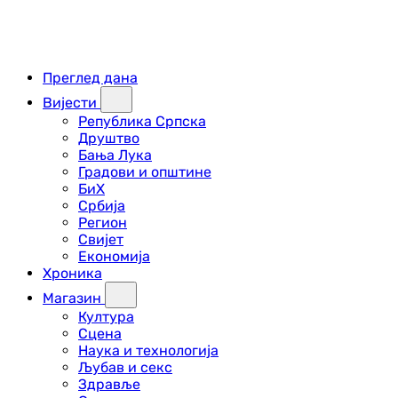
Преглед дана
Вијести
Република Српска
Друштво
Бања Лука
Градови и општине
БиХ
Србија
Регион
Свијет
Економија
Хроника
Магазин
Култура
Сцена
Наука и технологија
Љубав и секс
Здравље