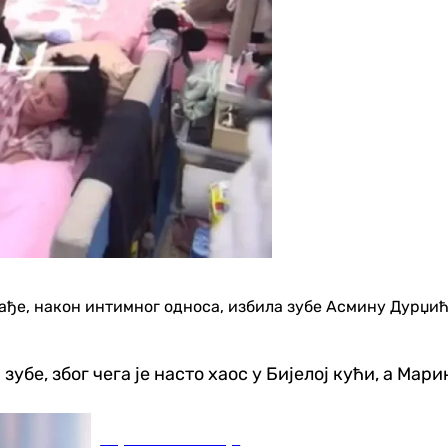
ађе, након интимног односа, избила зубе Асмину Дурџићу
 зубе, због чега је насто хаос у Бијелој кући, а Ма
Наука и технологија