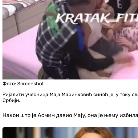
Фото:
Screenshot
Ријалити учесница Маја Маринковић синоћ је, у току св
Србији.
Након што је Асмин давио Мају, она је њему избила