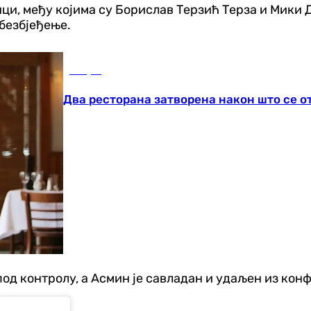
ци, међу којима су Борислав Терзић Терза и Мики Д
обезбјеђење.
Свијет
Два ресторана затворена након што се о
од контролу, а Асмин је савладан и удаљен из кон