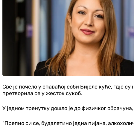
Све је почело у спаваћој соби Бијеле куће, гдје с
претворила се у жесток сукоб.
У једном тренутку дошло је до физичког обрачуна,
"Препио си се, будалетино једна пијана, алкохолич