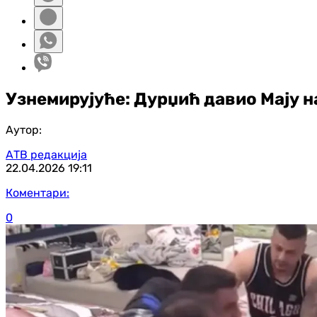
Узнемирујуће: Дурџић давио Мају н
Аутор:
АТВ редакција
22.04.2026
19:11
Коментари:
0