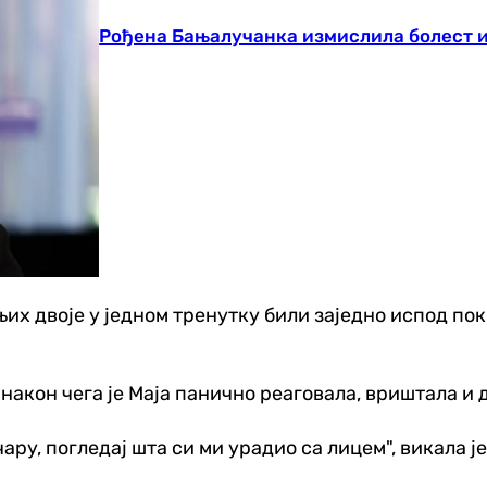
Рођена Бањалучанка измислила болест и
у њих двоје у једном тренутку били заједно испод по
 након чега је Маја панично реаговала, вриштала и
ару, погледај шта си ми урадио са лицем", викала ј