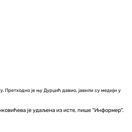
. Претходно је њу Дурџић давио, јавили су медији у
ринковићева је удаљена из исте, пише "Информер".