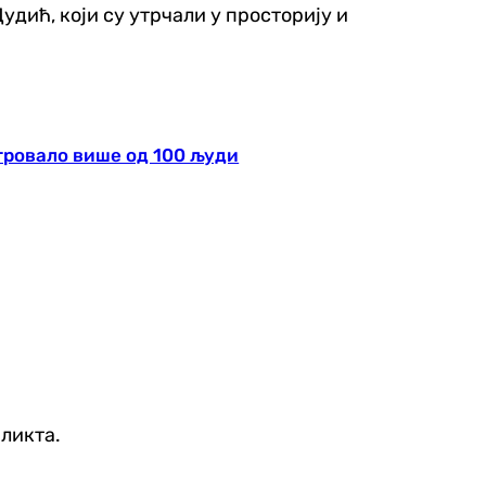
удић, који су утрчали у просторију и
тровало више од 100 људи
фликта.