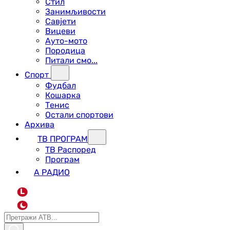
Стил
Занимљивости
Савјети
Вицеви
Ауто-мото
Породица
Питали смо...
Спорт
Фудбал
Кошарка
Тенис
Остали спортови
Архива
ТВ ПРОГРАМ
ТВ Распоред
Програм
А РАДИО
L