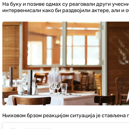
На буку и позиве одмах су реаговали други учесни
интервенисали како би раздвојили актере, али и 
Њиховом брзом реакцијом ситуација је стављена п