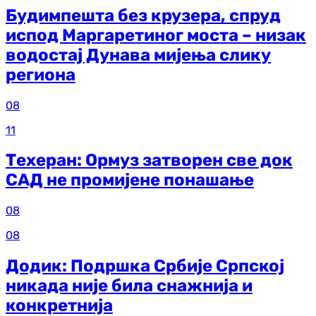
Будимпешта без крузера, спруд
испод Маргаретиног моста – низак
водостај Дунава мијења слику
региона
08
11
Техеран: Ормуз затворен све док
САД не промијене понашање
08
08
Додик: Подршка Србије Српској
никада није била снажнија и
конкретнија