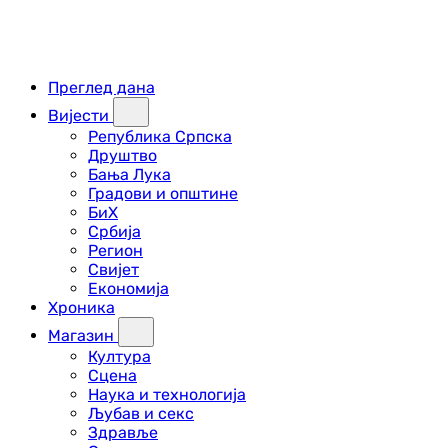
Преглед дана
Вијести
Република Српска
Друштво
Бања Лука
Градови и општине
БиХ
Србија
Регион
Свијет
Економија
Хроника
Магазин
Култура
Сцена
Наука и технологија
Љубав и секс
Здравље