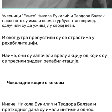
Учесници "Елите" Никола Букилић и Теодора Балзак
након што су имали веома турбулентан период,
одлучили су да уживају у својој вези.
И овог јутра препустили су се страстима у
рехабилитацији.
Наиме, они су започели врелу акцију од којих су
се тресили зидови рехабилитације.
Чоколадне коцке с кексом
Иначе, Никола Букилић и Теодора Балзак и
претходног дана су имали интимни однос.