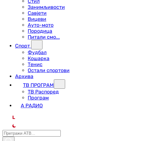
Стил
Занимљивости
Савјети
Вицеви
Ауто-мото
Породица
Питали смо...
Спорт
Фудбал
Кошарка
Тенис
Остали спортови
Архива
ТВ ПРОГРАМ
ТВ Распоред
Програм
А РАДИО
L