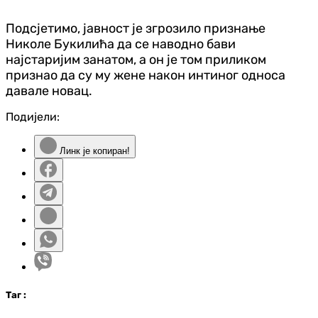
Подсјетимо, јавност је згрозило признање
Николе Букилића да се наводно бави
најстаријим занатом, а он је том приликом
признао да су му жене након интиног односа
давале новац.
Подијели:
Линк је копиран!
Таг
: