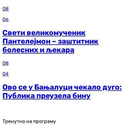
08
06
Свети великомученик
Пантелејмон – заштитник
болесних и љекара
08
04
Ово се у Бањалуци чекало дуго:
Публика преузела бину
Тренутно на програму