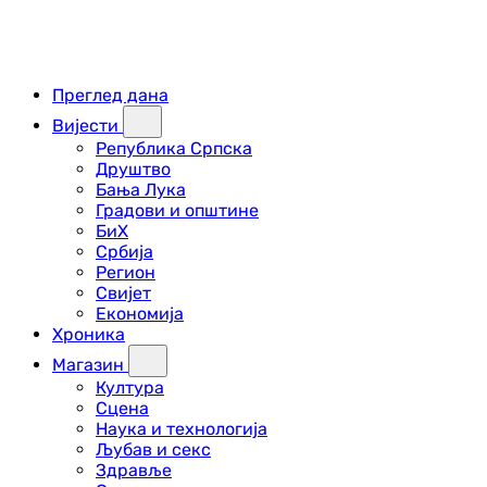
Преглед дана
Вијести
Република Српска
Друштво
Бања Лука
Градови и општине
БиХ
Србија
Регион
Свијет
Економија
Хроника
Магазин
Култура
Сцена
Наука и технологија
Љубав и секс
Здравље