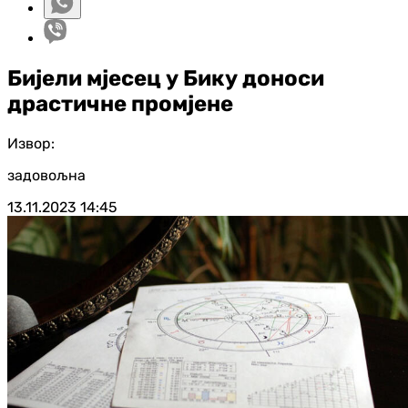
Бијели мјесец у Бику доноси
драстичне промјене
Извор:
задовољна
13.11.2023
14:45