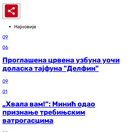
Најновије
09
06
Проглашена црвена узбуна уочи
доласка тајфуна "Делфин"
09
01
„Хвала вам!“: Минић одао
признање требињским
ватрогасцима