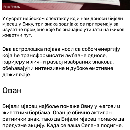
У сусрет небеском спектаклу који нам доноси бијели
мјесец у Бику, три знака зодијака се припремају за
изузетне промјене које ће значајно утицати на њихов
животни пут.
Ова астролошка појава носи са собом енергију
која ће трансформисати љубавне односе,
каријеру и лични развој изабраних знакова,
обећавајући интензивне и дубоке емотивне
доживљаје.
Ован
Бијели мјесец најбоље помаже Овну у његовим
животним борбама. Ован је обично активан
ратнички знак, тако да Бијели мјесец помаже да
предузме акцију. Када се ваша Селена подигне,