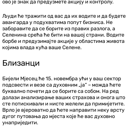
ово је знак да предузмете акцију и контролу.
Људи ће тражити од вас да их водите и да будете
авангарда у подухватима попут бизниса. Не
заборавите да се борите из правих разлога, а
Селенина срећа ће бити на вашој страни. Водите
борбе и предузимајте акције у областима живота
којима влада кућа ваше Селене.
Близанци
Бијели Мјесец ће 15. новембра ући у ваш сектор
подсвести и везе са духовним „ја“ – можда ћете
буквално почети да се борите са собом. На ред
долази анализирање ваших страхова и онога што
сте потискивали и нисте желели да примијетите.
Врло је вјероватно да ћете направити неку врсту
дугог путовања до мјеста које ће вас духовно
унаприједити.