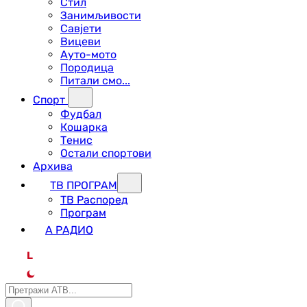
Стил
Занимљивости
Савјети
Вицеви
Ауто-мото
Породица
Питали смо...
Спорт
Фудбал
Кошарка
Тенис
Остали спортови
Архива
ТВ ПРОГРАМ
ТВ Распоред
Програм
А РАДИО
L