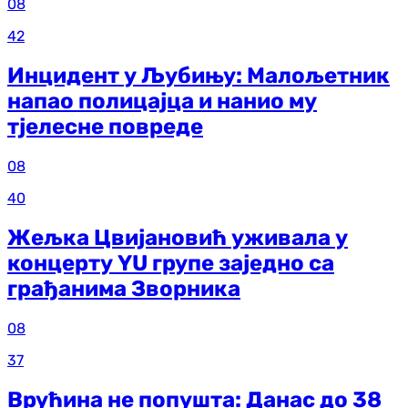
08
42
Инцидент у Љубињу: Малољетник
напао полицајца и нанио му
тјелесне повреде
08
40
Жељка Цвијановић уживала у
концерту YU групе заједно са
грађанима Зворника
08
37
Врућина не попушта: Данас до 38