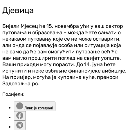
Д‌јевица
Бијели Мјесец ће 15. новембра ући у ваш сектор
путовања и образовања – можда ћете сањати о
некаквом путовању које се не може остварити,
али онда се појављује особа или ситуација која
не само да ће вам омогућити путовање већ ће
вам нагло проширити поглед на свијет уопште.
Ваши приходи могу порасти. До 14. јуна ћете
испунити и неке озбиљне финансијске амбиције.
На примјер, могућа је куповина куће, преноси
Задовољна.рс.
Подијели:
Линк је копиран!