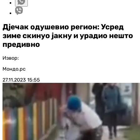
Дјечак одушевио регион: Усред
зиме скинуо јакну и урадио нешто
предивно
Извор:
Мондо.рс
27.11.2023
15:55