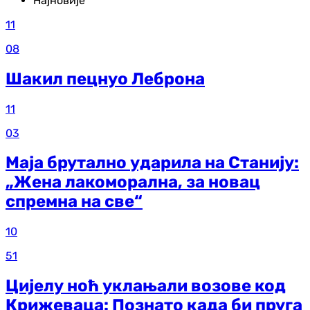
Најновије
11
08
Шакил пецнуо Леброна
11
03
Маја брутално ударила на Станију:
„Жена лакоморална, за новац
спремна на све“
10
51
Цијелу ноћ уклањали возове код
Крижеваца: Познато када би пруга