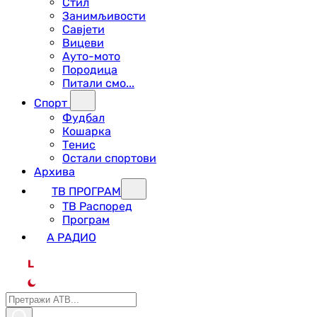
Стил
Занимљивости
Савјети
Вицеви
Ауто-мото
Породица
Питали смо...
Спорт
Фудбал
Кошарка
Тенис
Остали спортови
Архива
ТВ ПРОГРАМ
ТВ Распоред
Програм
А РАДИО
L