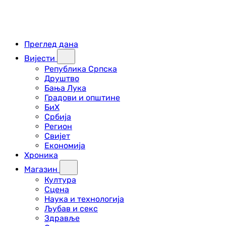
Преглед дана
Вијести
Република Српска
Друштво
Бања Лука
Градови и општине
БиХ
Србија
Регион
Свијет
Економија
Хроника
Магазин
Култура
Сцена
Наука и технологија
Љубав и секс
Здравље