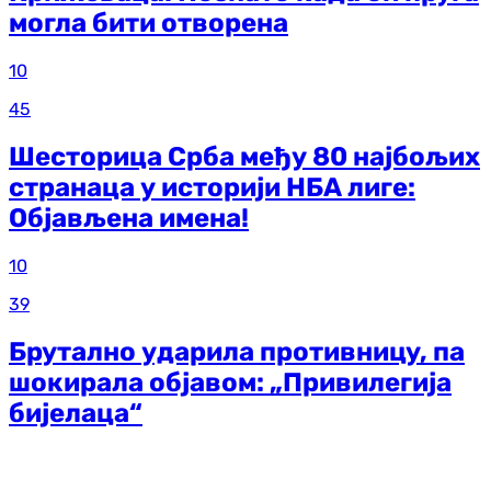
могла бити отворена
10
45
Шесторица Срба међу 80 најбољих
странаца у историји НБА лиге:
Објављена имена!
10
39
Брутално ударила противницу, па
шокирала објавом: „Привилегија
бијелаца“