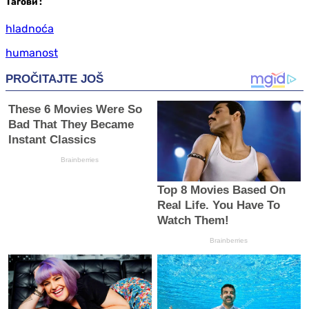
Таг
ови
:
hladnoća
humanost