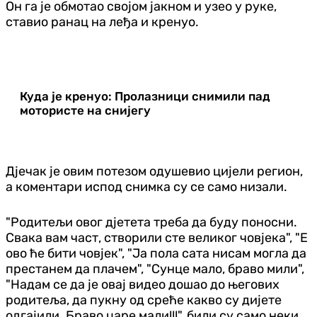
Он га је обмотао својом јакном и узео у руке,
ставио ранац на леђа и кренуо.
Куда је кренуо: Пролазници снимили пад
мотористе на снијегу
Дјечак је овим потезом одушевио цијели регион,
а коментари испод снимка су се само низали.
"Родитељи овог дјетета треба да буду поносни.
Свака вам част, створили сте великог човјека", "Е
ово ће бити човјек", "Ја пола сата нисам могла да
престанем да плачем", "Сунце мало, браво мили",
"Надам се да је овај видео дошао до његових
родитеља, да пукну од среће какво су дијете
одгајили. Браво царе мали!!!", били су само неки