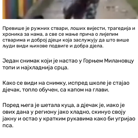
Превише је ружних ствари, лоших вијести, трагедија и
хроника за нама, а све се мање прича о лијепим
стварима и доброј дјеци која заслужују да што више
људи види њихове подвиге и добра дјела.
Један снимак који је настао у Горњем Милановцу
топи и најхладнија срца.
Како се види на снимку, испред школе је стајао
дјечак, топло обучен, са капом на глави.
Поред њега је шетала куца, а дјечак је, иако је
ових дана у региону јако хладно, скинуо своју
јакну и остао у кратким рукавима како би угријао
пса.