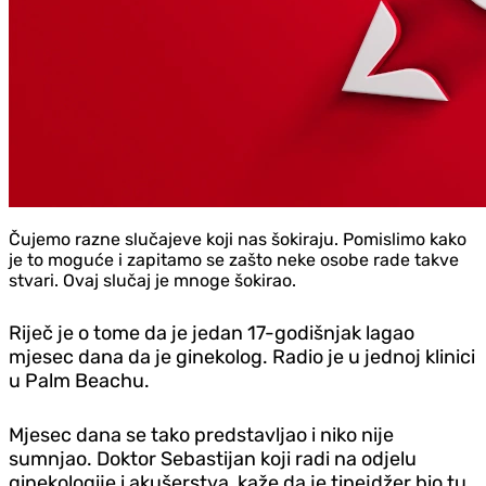
Čujemo razne slučajeve koji nas šokiraju. Pomislimo kako
je to moguće i zapitamo se zašto neke osobe rade takve
stvari. Ovaj slučaj je mnoge šokirao.
Riječ je o tome da je jedan 17-godišnjak lagao
mjesec dana da je ginekolog. Radio je u jednoj klinici
u Palm Beachu.
Mjesec dana se tako predstavljao i niko nije
sumnjao. Doktor Sebastijan koji radi na odjelu
ginekologije i akušerstva, kaže da je tinejdžer bio tu