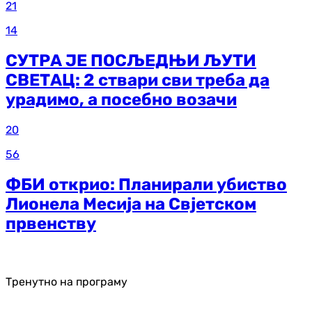
21
14
СУТРА ЈЕ ПОСЉЕДЊИ ЉУТИ
СВЕТАЦ: 2 ствари сви треба да
урадимо, а посебно возачи
20
56
ФБИ открио: Планирали убиство
Лионела Месија на Свјетском
првенству
Тренутно на програму