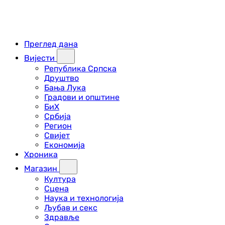
Преглед дана
Вијести
Република Српска
Друштво
Бања Лука
Градови и општине
БиХ
Србија
Регион
Свијет
Економија
Хроника
Магазин
Култура
Сцена
Наука и технологија
Љубав и секс
Здравље