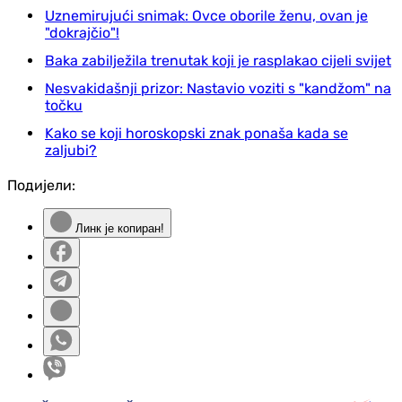
Uznemirujući snimak: Ovce oborile ženu, ovan je
"dokrajčio"!
Baka zabilježila trenutak koji je rasplakao cijeli svijet
Nesvakidašnji prizor: Nastavio voziti s "kandžom" na
točku
Kako se koji horoskopski znak ponaša kada se
zaljubi?
Подијели:
Линк је копиран!