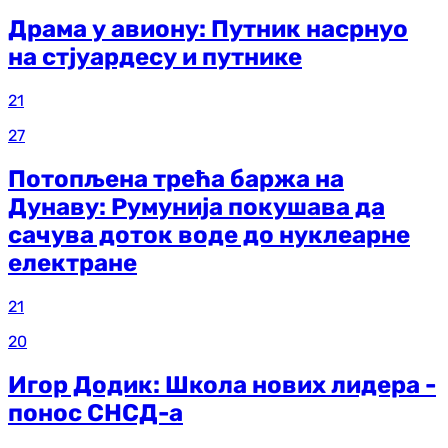
Драма у авиону: Путник насрнуо
на стјуардесу и путнике
21
27
Потопљена трећа баржа на
Дунаву: Румунија покушава да
сачува доток воде до нуклеарне
електране
21
20
Игор Додик: Школа нових лидера -
понос СНСД-а