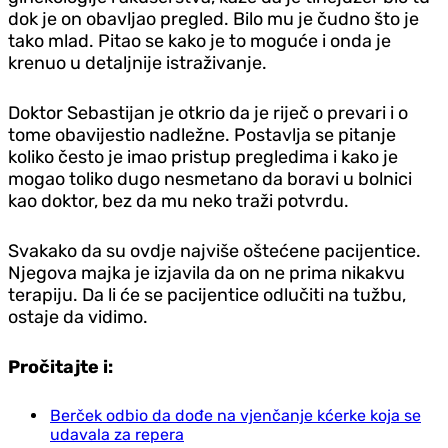
dok je on obavljao pregled. Bilo mu je čudno što je
tako mlad. Pitao se kako je to moguće i onda je
krenuo u detaljnije istraživanje.
Doktor Sebastijan je otkrio da je riječ o prevari i o
tome obavijestio nadležne. Postavlja se pitanje
koliko često je imao pristup pregledima i kako je
mogao toliko dugo nesmetano da boravi u bolnici
kao doktor, bez da mu neko traži potvrdu.
Svakako da su ovdje najviše oštećene pacijentice.
Njegova majka je izjavila da on ne prima nikakvu
terapiju. Da li će se pacijentice odlučiti na tužbu,
ostaje da vidimo.
Pročitajte i:
Berček odbio da dođe na vjenčanje kćerke koja se
udavala za repera