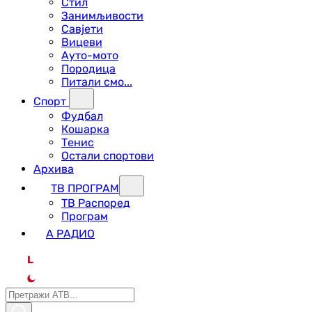
Стил
Занимљивости
Савјети
Вицеви
Ауто-мото
Породица
Питали смо...
Спорт
Фудбал
Кошарка
Тенис
Остали спортови
Архива
ТВ ПРОГРАМ
ТВ Распоред
Програм
А РАДИО
L