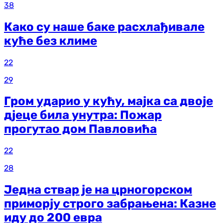
38
Како су наше баке расхлађивале
куће без климе
22
29
Гром ударио у кућу, мајка са двоје
дјеце била унутра: Пожар
прогутао дом Павловића
22
28
Једна ствар је на црногорском
приморју строго забрањена: Казне
иду до 200 евра