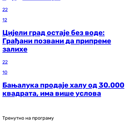
22
12
Цијели град остаје без воде:
Грађани позвани да припреме
залихе
22
10
Бањалука продаје халу од 30.000
квадрата, има више услова
Тренутно на програму