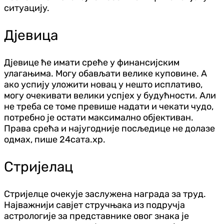
ситуацију.
Дјевица
Дјевице ће имати среће у финансијским
улагањима. Могу обављати велике куповине. А
ако успију уложити новац у нешто исплативо,
могу очекивати ​​велики успјех у будућности. Али
не треба се томе превише надати и чекати чудо,
потребно је остати максимално објективан.
Права срећа и најугодније посљедице не долазе
одмах, пише 24сата.хр.
Стријелац
Стријелце очекује заслужена награда за труд.
Најважнији савјет стручњака из подручја
астрологије за представнике овог знака је