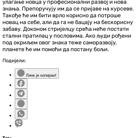
улагање новца у професионални развој и нова
знања. Препоручују им да се пријаве на курсеве.
Такође ће им бити врло корисно да потроше
новац на себе, али да га не бацају на бескорисну
забаву. Доконом стријелцу срећа неће постати
стални пратилац у пословима. Ако људи рођени
под окриљем овог знака теже саморазвоју,
планете ће им помоћи да постану бољи.
Подијели:
Линк је копиран!
Таг
: