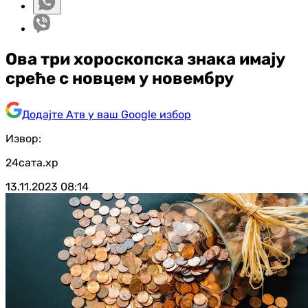
Ова три хороскопска знака имају
среће с новцем у новембру
Додајте Атв у ваш Google избор
Извор:
24сата.хр
13.11.2023
08:14