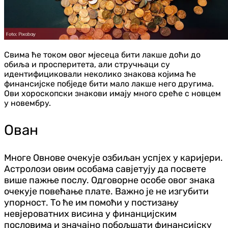
Свима ће током овог мјесеца бити лакше доћи до
обиља и просперитета, али стручњаци су
идентифициковали неколико знакова којима ће
финансијске побједе бити мало лакше него другима.
Ови хороскопски знакови имају много среће с новцем
у новембру.
Ован
Многе Овнове очекује озбиљан успјех у каријери.
Астролози овим особама савјетују да посвете
више пажње послу. Одговорне особе овог знака
очекује повећање плате. Важно је не изгубити
упорност. То ће им помоћи у постизању
невјероватних висина у финанцијским
пословима и значајно побољшати финансијску