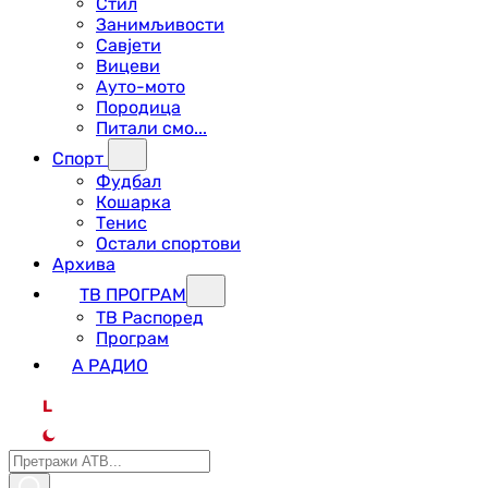
Стил
Занимљивости
Савјети
Вицеви
Ауто-мото
Породица
Питали смо...
Спорт
Фудбал
Кошарка
Тенис
Остали спортови
Архива
ТВ ПРОГРАМ
ТВ Распоред
Програм
А РАДИО
L