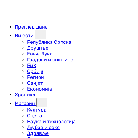
Преглед дана
Вијести
Република Српска
Друштво
Бања Лука
Градови и општине
БиХ
Србија
Регион
Свијет
Економија
Хроника
Магазин
Култура
Сцена
Наука и технологија
Љубав и секс
Здравље