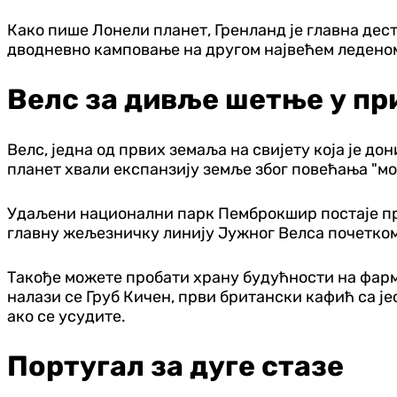
Како пише Лонели планет, Гренланд је главна дест
дводневно камповање на другом највећем леденом
Велс за дивље шетње у пр
Велс, једна од првих земаља на свијету која је д
планет хвали експанзију земље због повећања "м
Удаљени национални парк Пемброкшир постаје при
главну жељезничку линију Јужног Велса почетком
Такође можете пробати храну будућности на фарм
налази се Груб Кичен, први британски кафић са ј
ако се усудите.
Португал за дуге стазе