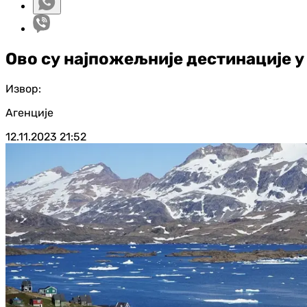
Ово су најпожељније дестинације у
Извор:
Агенције
12.11.2023
21:52