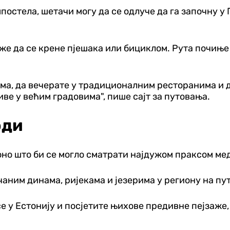
остела, шетачи могу да се одлуче да га започну у
оже да се крене пјешака или бициклом. Рута почињ
ма, да вечерате у традиционалним ресторанима и д
ве у већим градовима", пише сајт за путовања.
оди
оно што би се могло сматрати најдужом праксом ме
ним динама, ријекама и језерима у региону на пут
е у Естонију и посјетите њихове предивне пејзаже, 