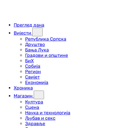
Преглед дана
Вијести
Република Српска
Друштво
Бања Лука
Градови и општине
БиХ
Србија
Регион
Свијет
Економија
Хроника
Магазин
Култура
Сцена
Наука и технологија
Љубав и секс
Здравље