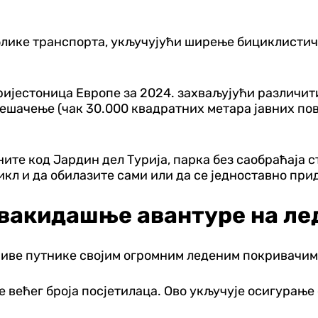
лике транспорта, укључујући ширење бициклистичк
 пријестоница Европе за 2024. захваљујући различ
шачење (чак 30.000 квадратних метара јавних повр
ените код Јардин дел Турија, парка без саобраћаја 
кл и да обилазите сами или да се једноставно прид
свакидашње авантуре на ле
шиве путнике својим огромним леденим покривачим
е већег броја посјетилаца. Ово укључује осигура