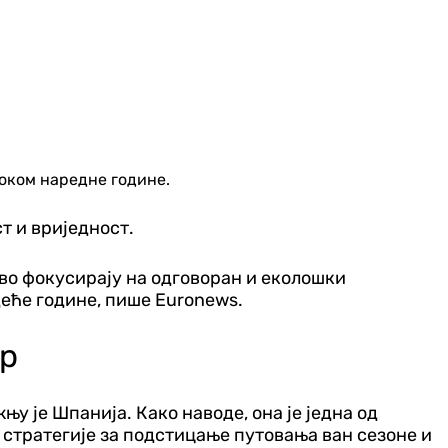
током наредне године.
т и вриједност.
аво фокусирају на одговоран и еколошки
деће године, пише Euronews.
ор
у је Шпанија. Како наводе, она је једна од
а стратегије за подстицање путовања ван сезоне и