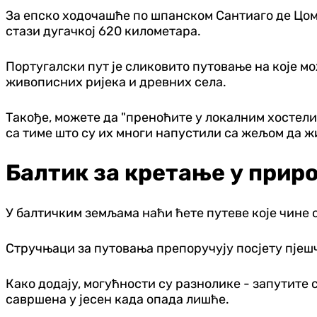
За епско ходочашће по шпанском Сантиаго де Цомп
стази дугачкој 620 километара.
Португалски пут је сликовито путовање на које м
живописних ријека и древних села.
Такође, можете да "преноћите у локалним хостели
са тиме што су их многи напустили са жељом да жи
Балтик за кретање у прир
У балтичким земљама наћи ћете путеве које чине 
Стручњаци за путовања препоручују посјету пјешча
Како додају, могућности су разнолике - запутите с
савршена у јесен када опада лишће.