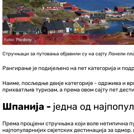
Стручњаци за путовања објавили су на сајту Лонели пл
Рангирање је подијељено на пет категорија и подр
Наиме, посљедње двије категорије - одржива и ври
прихватљив туризам, а према овом сајту пет дест
Шпанија -
једна од најпопу
Према процјени стручњака који воле нетипична пут
најпопуларнијих свјетских дестинација за одмор, 