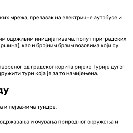
их мрежа, прелазак на електричне аутобусе и
итим одрживим иницијативама, попут приградских
шина), као и бројним брзим возовима који су
створеног од градског корита ријеке Турије дугог
ружити тури која је за то намијењена.
ду
а и пејзажима тундре.
ње одржавања и очувања природног окружења и