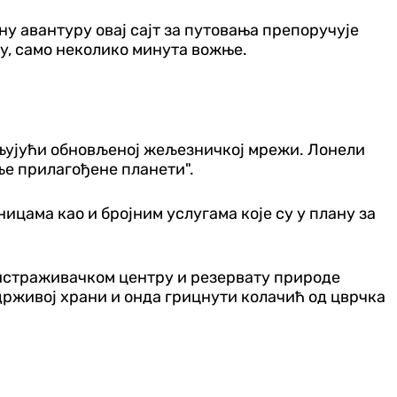
ну авантуру овај сајт за путовања препоручује
у, само неколико минута вожње.
хваљујући обновљеној жељезничкој мрежи. Лонели
ље прилагођене планети".
ама као и бројним услугама које су у плану за
 истраживачком центру и резервату природе
одрживој храни и онда грицнути колачић од цврчка