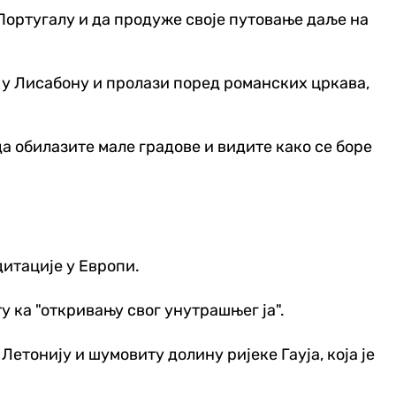
 Португалу и да продуже своје путовање даље на
е у Лисабону и пролази поред романских цркава,
а обилазите мале градове и видите како се боре
дитације у Европи.
у ка "откривању свог унутрашњег ја".
Летонију и шумовиту долину ријеке Гауја, која је