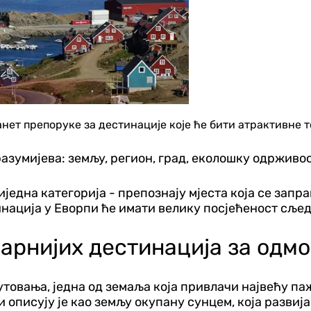
анет препоруке за дестинације које ће бити атрактивне 
азумијева: земљу, регион, град, еколошку одрживос
једна категорија - препознају мјеста која се запр
инација у Еворпи ће имати велику посјећеност сље
ларнијих дестинација за одм
овања, једна од земаља која привлачи највећу пажњ
и описују је као земљу окупану сунцем, која развиј