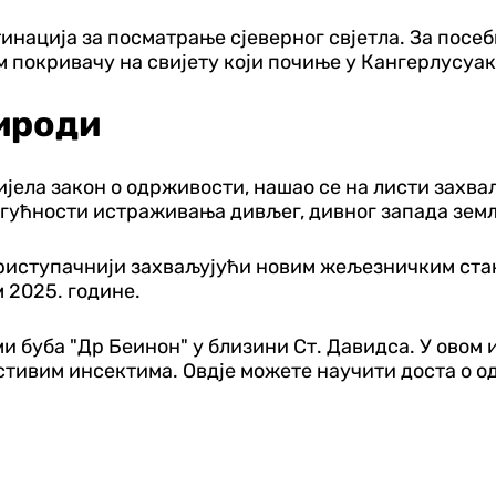
инација за посматрање сјеверног свјетла. За посеб
 покривачу на свијету који почиње у Кангерлусуак
ироди
онијела закон о одрживости, нашао се на листи за
огућности истраживања дивљег, дивног запада зем
ступачнији захваљујући новим жељезничким станиц
 2025. године.
и буба "Др Беинон" у близини Ст. Давидса. У овом
естивим инсектима. Овдје можете научити доста о 