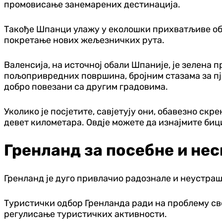
промовисање занемарених дестинација.
Такође Шпанци улажу у еколошки прихватљиве об
покретање нових жељезничких рута.
Валенсија, на источној обали Шпаније, је зелена
пољопривредних површина, бројним стазама за пје
добро повезани са другим градовима.
Уколико је посјетите, савјетују они, обавезно скр
девет километара. Овдје можете да изнајмите бици
Гренланд за посебне и не
Гренланд је дуго привлачио радознале и неустра
Туристички одбор Гренланда ради на проблему св
регулисање туристичких активности.