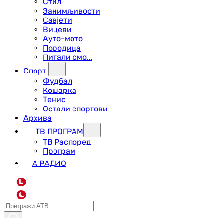
Стил
Занимљивости
Савјети
Вицеви
Ауто-мото
Породица
Питали смо...
Спорт
Фудбал
Кошарка
Тенис
Остали спортови
Архива
ТВ ПРОГРАМ
ТВ Распоред
Програм
А РАДИО
L