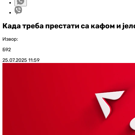
Када треба престати са кафом и је
Извор:
Б92
25.07.2025
11:59