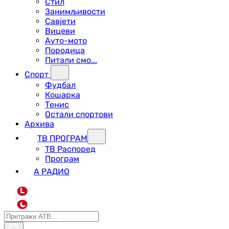
Стил
Занимљивости
Савјети
Вицеви
Ауто-мото
Породица
Питали смо...
Спорт
Фудбал
Кошарка
Тенис
Остали спортови
Архива
ТВ ПРОГРАМ
ТВ Распоред
Програм
А РАДИО
L