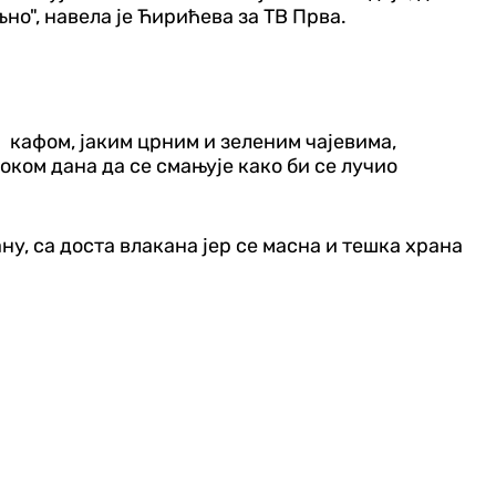
но", навела је Ћирићева за ТВ Прва.
 кафом, јаким црним и зеленим чајевима,
ком дана да се смањује како би се лучио
рану, са доста влакана јер се масна и тешка храна