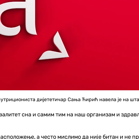
а нутрициониста дијететичар Сања Ћирић навела је на шта
валитет сна и самим тим на наш организам и здрављ
 расположење, а често мислимо да није битан и не пр