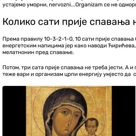
устајемо уморни, nervozni...Organizam се не одмо
Колико сати прије спавања н
Према правилу 10-3-2-1-0, 10 сати прије спавања
енергетским напицима јер како наводи Ћирићева, 
мелатнонин пред спавање.
Потом, три сата прије спавања не треба јести. А и 
теже вари и организам црпи енергију умјесто да 