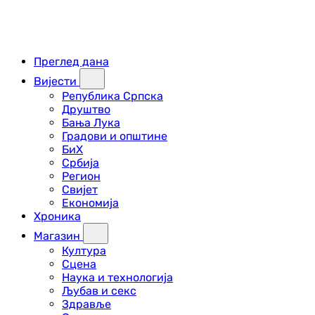
Преглед дана
Вијести
Република Српска
Друштво
Бања Лука
Градови и општине
БиХ
Србија
Регион
Свијет
Економија
Хроника
Магазин
Култура
Сцена
Наука и технологија
Љубав и секс
Здравље