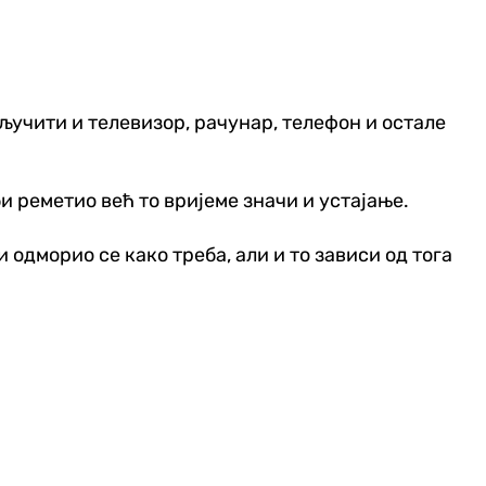
кључити и телевизор, рачунар, телефон и остале
би реметио већ то вријеме значи и устајање.
 одморио се како треба, али и то зависи од тога