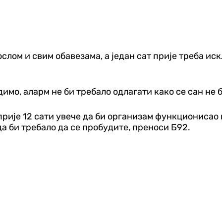
слом и свим обавезама, а један сат прије треба ис
.
димо, аларм не би требало одлагати како се сан не 
прије 12 сати увече да би организам функционисао и
а би требало да се пробудите, преноси Б92.