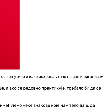
 све он утиче и како исхрана утиче на сан и организам.
е, а ако се редовно практикује, требало би да се
имећујемо неке знакове које нам тело даје, да