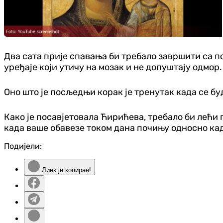
Два сата прије спавања би требало завршити са по
уређаје који утичу на мозак и не допуштају одмор
Оно што је посљедњи корак је тренутак када се бу
Како је посавјетовала Ћирићева, требало би лећи 
када ваше обавезе током дана почињу односно кад
Подијели:
Линк је копиран!