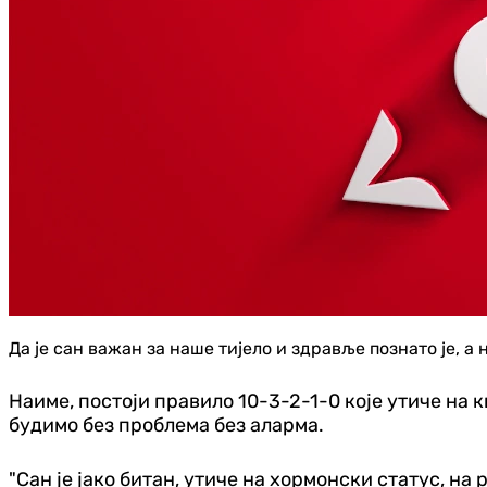
Да је сан важан за наше тијело и здравље познато је, 
Наиме, постоји правило 10-3-2-1-0 које утиче на к
будимо без проблема без аларма.
"Сан је јако битан, утиче на хормонски статус, на