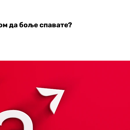
лом да боље спавате?