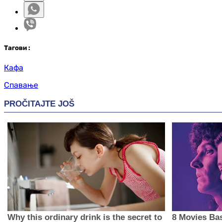
Таг
ови
:
Кафа
Спавање