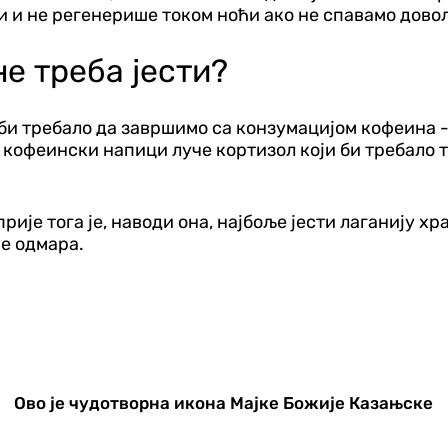
ри и не регенерише током ноћи ако не спавамо довољ
е треба јести?
 би требало да завршимо са конзумацијом кофеина -
кофеински напици луче кортизол који би требало то
прије тога је, наводи она, најбоље јести лаганију х
се одмара.
Ово је чудотворна икона Мајке Божије Казањске