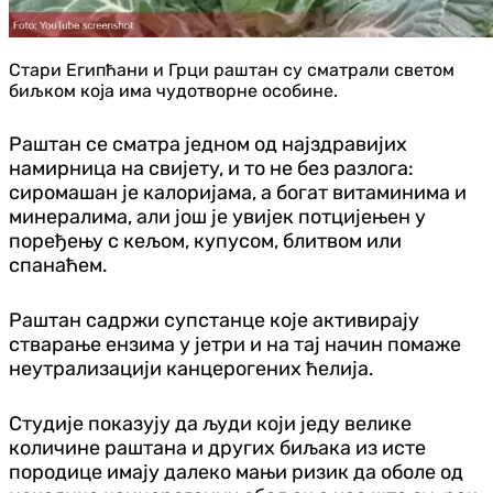
Стари Египћани и Грци раштан су сматрали светом
биљком која има чудотворне особине.
Раштан се сматра једном од најздравијих
намирница на свијету, и то не без разлога:
сиромашан је калоријама, а богат витаминима и
минералима, али још је увијек потцијењен у
поређењу с кељом, купусом, блитвом или
спанаћем.
Раштан садржи супстанце које активирају
стварање ензима у јетри и на тај начин помаже
неутрализацији канцерогених ћелија.
Студије показују да људи који једу велике
количине раштана и других биљака из исте
породице имају далеко мањи ризик да оболе од