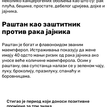
неколико канцерогених обољења као што су: рак
плућа, бешике, простате, дебелог цријева, дојке и
јајника.
Раштан као заштитник
против рака јајника
Раштан је богат и флавоноидом званим
маемпферол. Истраживања показују да жене
имају 40 одсто мањи ризик од рака јајника ако
уносе веће количине маемпферола. Осим у
раштану, ова супстанца налази се у зеленом чају,
луку, броколију, празилуку, спанаћу и
боровницама.
Стигао је период који доноси позитивне
промјене за три знака