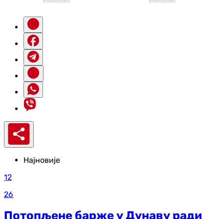
Најновије
12
26
Потопљене барже у Дунаву ради