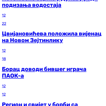
подизања водостаја
12
22
Цвијановићева положила вијенац
на Новом Зејтинлику
12
18
Борац доводи бившег играча
ПАОК-а
12
12
Регион и свијет у борби са