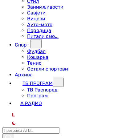
Стил
Занимљивости
Савјети
Вицеви
Ауто-мото
Породица
Питали смо...
Спорт
Фудбал
Кошарка
Тенис
Остали спортови
Архива
ТВ ПРОГРАМ
ТВ Распоред
Програм
А РАДИО
L