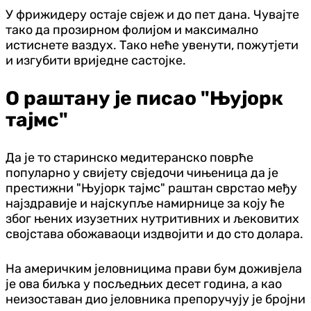
У фрижидеру остаје свјеж и до пет дана. Чувајте
тако да прозирном фолијом и максимално
истиснете ваздух. Тако неће увенути, пожутјети
и изгубити вриједне састојке.
О раштану је писао "Њујорк
тајмс"
Да је то старинско медитеранско поврће
популарно у свијету свједочи чињеница да је
престижни "Њујорк тајмс" раштан сврстао међу
најздравије и најскупље намирнице за коју ће
због њених изузетних нутритивних и љековитих
својстава обожаваоци издвојити и до сто долара.
На америчким јеловницима прави бум доживјела
је ова биљка у посљедњих десет година, а као
неизоставан дио јеловника препоручују је бројни