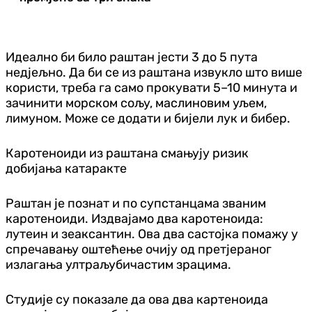
Идеално би било раштан јести 3 до 5 пута
недјељно. Да би се из раштана извукло што више
користи, треба га само прокувати 5–10 минута и
зачинити морском сољу, маслиновим уљем,
лимуном. Може се додати и бијели лук и бибер.
Каротеноиди из раштана смањују ризик
добијања катаракте
Раштан је познат и по супстанцама званим
каротеноиди. Издвајамо два каротеноида:
лутеин и зеаксантин. Ова два састојка помажу у
спречавању оштећење очију од претјераног
излагања ултраљубичастим зрацима.
Студије су показале да ова два картеноида