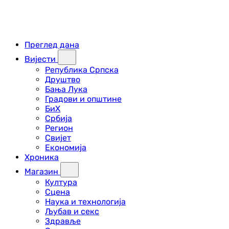
Преглед дана
Вијести
Република Српска
Друштво
Бања Лука
Градови и општине
БиХ
Србија
Регион
Свијет
Економија
Хроника
Магазин
Култура
Сцена
Наука и технологија
Љубав и секс
Здравље