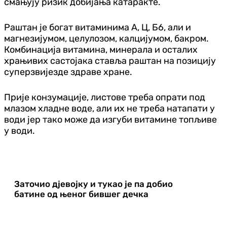
смањују ризик добијања катаракте.
Раштан је богат витаминима А, Ц, Б6, али и
магнезијумом, целулозом, калцијумом, бакром.
Комбинација витамина, минерала и осталих
храњивих састојака ставља раштан на позицију
суперзвијезде здраве хране.
Прије конзумације, листове треба опрати под
млазом хладне воде, али их не треба натапати у
води јер тако може да изгуби витамине топљиве
у води.
Заточио дјевојку и тукао је па добио
батине од њеног бившег дечка