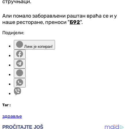
стручњаци.
Али помало заборављени раштан враћа се и у
наше ресторане, преноси "
Б92
".
Подијели:
Линк је копиран!
Таг
:
здравље