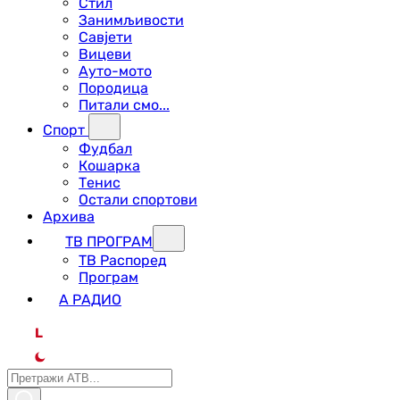
Стил
Занимљивости
Савјети
Вицеви
Ауто-мото
Породица
Питали смо...
Спорт
Фудбал
Кошарка
Тенис
Остали спортови
Архива
ТВ ПРОГРАМ
ТВ Распоред
Програм
А РАДИО
L