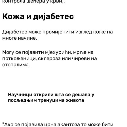
контрола шећера у крви).
Кожа и дијабетес
Дијабетес може промијенити изглед коже на
многе начине.
Могу се појавити мјехурићи, мрље на
поткољеници, склероза или чиреви на
стопалима.
Научници открили шта се дешава у
посљедњим тренуцима живота
"Ако се појавила црна акантоза то може бити