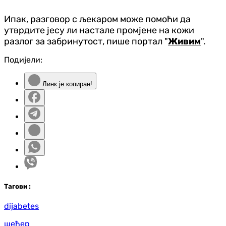
Ипак, разговор с љекаром може помоћи да
утврдите јесу ли настале промјене на кожи
разлог за забринутост, пише портал "
Живим
".
Подијели:
Линк је копиран!
Таг
ови
:
dijabetes
шећер