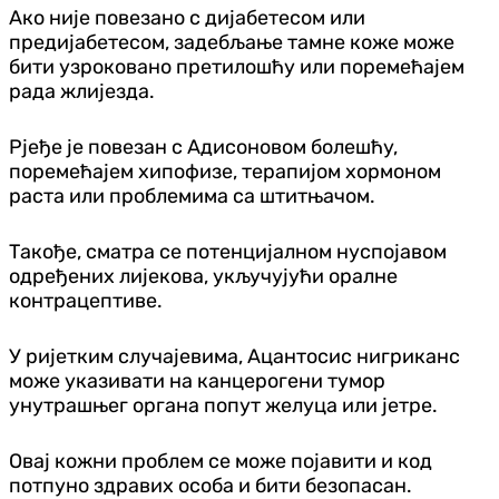
Ако није повезано с дијабетесом или
предијабетесом, задебљање тамне коже може
бити узроковано претилошћу или поремећајем
рада жлијезда.
Рјеђе је повезан с Адисоновом болешћу,
поремећајем хипофизе, терапијом хормоном
раста или проблемима са штитњачом.
Такође, сматра се потенцијалном нуспојавом
одређених лијекова, укључујући оралне
контрацептиве.
У ријетким случајевима, Ацантосис нигриканс
може указивати на канцерогени тумор
унутрашњег органа попут желуца или јетре.
Овај кожни проблем се може појавити и код
потпуно здравих особа и бити безопасан.