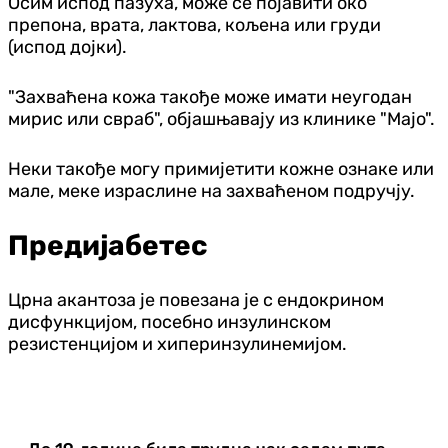
Осим испод пазуха, може се појавити око
препона, врата, лактова, кољена или груди
(испод дојки).
"Захваћена кожа такође може имати неугодан
мирис или свраб", објашњавају из клинике "Мајо".
Неки такође могу примијетити кожне ознаке или
мале, меке израслине на захваћеном подручју.
Предијабетес
Црна акантоза је повезана је с ендокрином
дисфункцијом, посебно инзулинском
резистенцијом и хиперинзулинемијом.