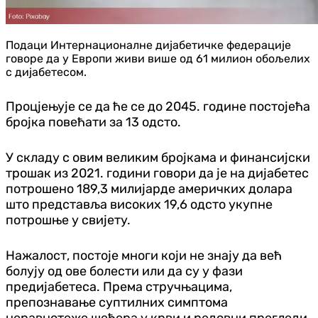
Подаци Интернационалне дијабетичке федерације
говоре да у Европи живи више од 61 милион обољелих
с дијабетесом.
Процјењује се да ће се до 2045. године постојећа
бројка повећати за 13 одсто.
У складу с овим великим бројкама и финансијски
трошак из 2021. години говори да је на дијабетес
потрошено 189,3 милијарде америчких долара
што представља високих 19,6 одсто укупне
потрошње у свијету.
Нажалост, постоје многи који не знају да већ
болују од ове болести или да су у фази
предијабетеса. Према стручњацима,
препознавање суптилних симптома
неравнотеже шећера у крви и редовни прегледи