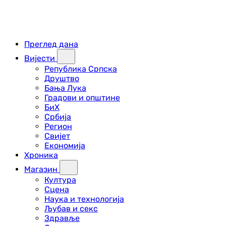
Преглед дана
Вијести
Република Српска
Друштво
Бања Лука
Градови и општине
БиХ
Србија
Регион
Свијет
Економија
Хроника
Магазин
Култура
Сцена
Наука и технологија
Љубав и секс
Здравље