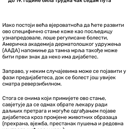
До 19. године била трудна чак седам пута
Иако постоји већа вјероватноћа да ћете развити
ово специфично стање коже као посљедицу
узнапредовале, лоше регулисане болести,
Америчка академија дерматолошког удружења
(ААДА) напомиње да тамна мрља такође може
бити први знак да неко има дијабетес.
Заправо, у неким случајевима може се појавити у
фази предијабетеса, док се болест још увијек
сматра реверзибилном.
Стога се онима који примијете ово стање,
савјетује да се одмах обрате љекару ради
даљњих претрага и могуће одгађањем појаве
дијабетеса кроз промјене животних образаца
(прехрана, вјежба, престанак пушења и редовна