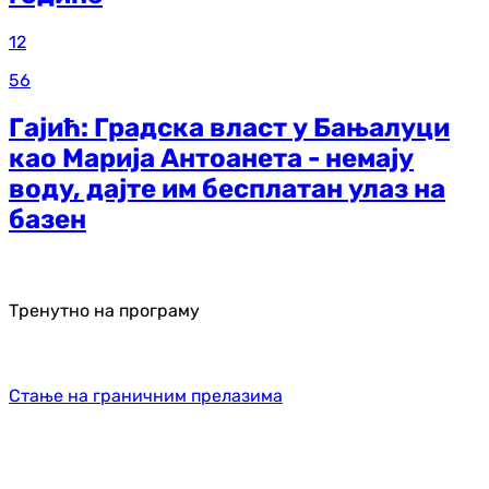
12
56
Гајић: Градска власт у Бањалуци
као Марија Антоанета - немају
воду, дајте им бесплатан улаз на
базен
Тренутно на програму
Стање на граничним прелазима