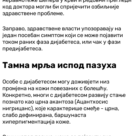
код доктора могли би спријечити озбиљније
здравствене проблеме.
Заправо, здравствене власти упозоравају на
један посебан симптом који се може појавити
током раних фаза дијабетеса, или чак у фази
предијабетеса.
Тамна мрља испод пазуха
Особе с дијабетесом могу доживјети низ
промјена на кожи повезаних с болешћу.
Конкретно, многи с дијабетесом развију стање
познато као црна акантоза (Ацантхосис
нигрицанс), које карактерише смеђе - црна,
слабо дефинирана, баршунаста
хиперпигментација коже.