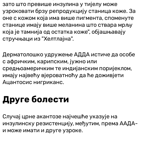
зато што превише инзулина у тијелу може
узроковати брзу репродукцију станица коже. За
оне с кожом која има више пигмента, споменуте
станице имају више меланина што ствара мрљу
која је тамнија од остатка коже", објашњавају
стручњаци из "Хелтлајна".
Дерматолошко удружење АДДА истиче да особе
с афричким, карипским, јужно или
средњоамеричким те индијанским поријеклом,
имају највећу вјероватноћу да ће доживјети
Ацантосис нигриканс.
Друге болести
Случај црне акантозе најчешће указује на
инзулинску резистенцију, међутим, према ААДА-
и може имати и друге узроке.