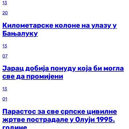
13
20
Километарске колоне на улазу у
Бањалуку
13
07
Јарац добија понуду која би могла
све да промијени
13
01
Парастос за све српске цивилне
жртве пострадале у Олуји 1995.
године