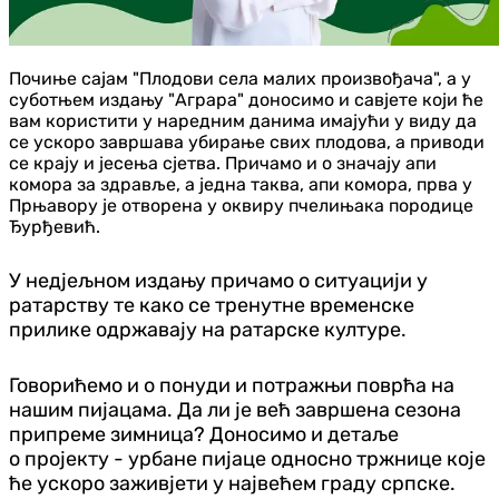
Почиње сајам "Плодови села малих произвођача", а у
суботњем издању "Аграра" доносимо и савјете који ће
вам користити у наредним данима имајући у виду да
се ускоро завршава убирање свих плодова, а приводи
се крају и јесења сјетва. Причамо и о значају апи
комора за здравље, а једна таква, апи комора, прва у
Прњавору је отворена у оквиру пчелињака породице
Ђурђевић.
У недјељном издању
причамо о ситуацији у
ратарству те како се тренутне временске
прилике одржавају на ратарске културе.
Говорићемо и о понуди и потражњи поврћа на
нашим пијацама. Да ли је већ завршена сезона
припреме зимница? Доносимо и детаље
о
пројекту - урбане пијаце односно тржнице које
ће ускоро заживјети у највећем граду српске.