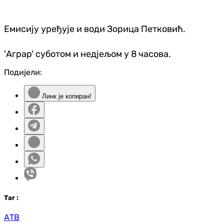
Емисију уређује и води Зорица Петковић.
'Аграр' суботом и недјељом у 8 часова.
Подијели:
Линк је копиран!
Таг
:
АТВ