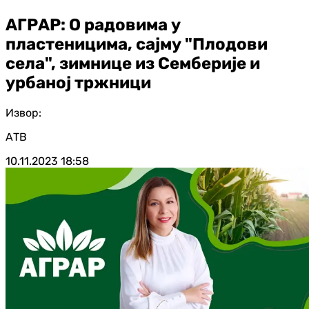
АГРАР: О радовима у
пластеницима, сајму "Плодови
села", зимнице из Семберије и
урбаној тржници
Извор:
АТВ
10.11.2023
18:58