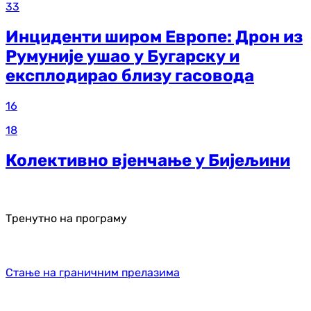
33
Инциденти широм Европе: Дрон из
Румуније ушао у Бугарску и
експлодирао близу гасовода
16
18
Колективно вјенчање у Бијељини
Тренутно на програму
Стање на граничним прелазима