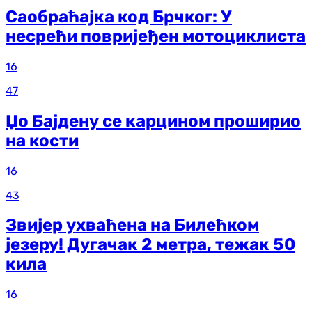
Саобраћајка код Брчког: У
несрећи повријеђен мотоциклиста
16
47
Џо Бајдену се карцином проширио
на кости
16
43
Звијер ухваћена на Билећком
језеру! Дугачак 2 метра, тежак 50
кила
16