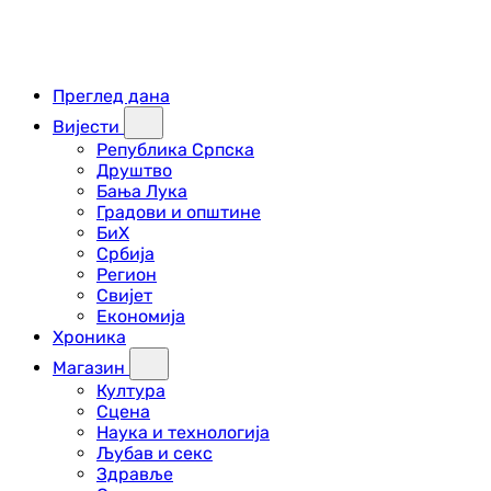
Преглед дана
Вијести
Република Српска
Друштво
Бања Лука
Градови и општине
БиХ
Србија
Регион
Свијет
Економија
Хроника
Магазин
Култура
Сцена
Наука и технологија
Љубав и секс
Здравље