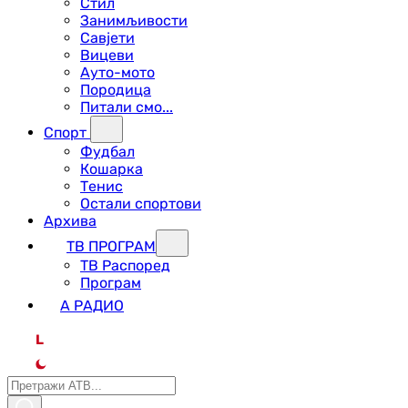
Стил
Занимљивости
Савјети
Вицеви
Ауто-мото
Породица
Питали смо...
Спорт
Фудбал
Кошарка
Тенис
Остали спортови
Архива
ТВ ПРОГРАМ
ТВ Распоред
Програм
А РАДИО
L