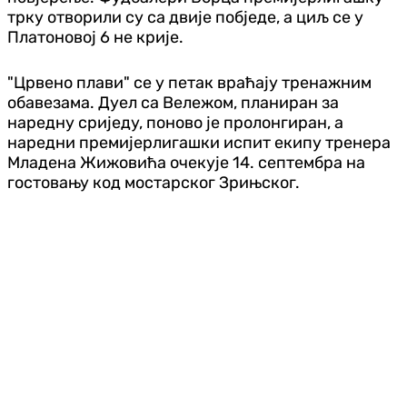
трку отворили су са двије побједе, а циљ се у
Платоновој 6 не крије.
"Црвено плави" се у петак враћају тренажним
обавезама. Дуел са Вележом, планиран за
наредну сриједу, поново је пролонгиран, а
наредни премијерлигашки испит екипу тренера
Младена Жижовића очекује 14. септембра на
гостовању код мостарског Зрињског.