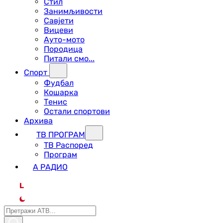
Стил
Занимљивости
Савјети
Вицеви
Ауто-мото
Породица
Питали смо...
Спорт
Фудбал
Кошарка
Тенис
Остали спортови
Архива
ТВ ПРОГРАМ
ТВ Распоред
Програм
А РАДИО
L