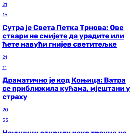
21
16
Сутра је Света Петка Трнова: Ове
ствари не смијете да урадите или
ћете навући гнијев светитељке
21
11
Драматично је код Коњица: Ватра
се приближила кућама, мјештани у
страху
20
53