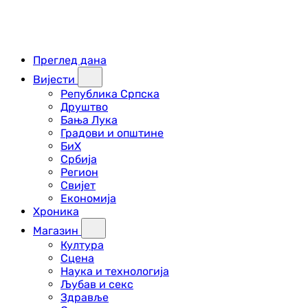
Преглед дана
Вијести
Република Српска
Друштво
Бања Лука
Градови и општине
БиХ
Србија
Регион
Свијет
Економија
Хроника
Магазин
Култура
Сцена
Наука и технологија
Љубав и секс
Здравље