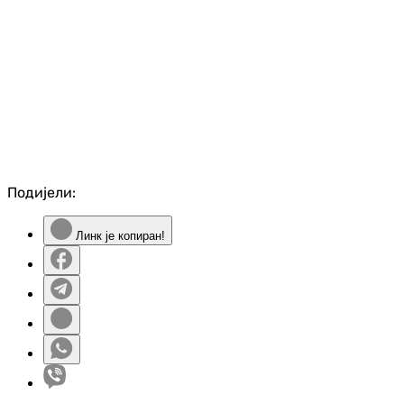
Подијели:
Линк је копиран!