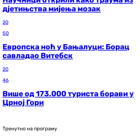
Научници открили како траума из
д‌јетињства мијења мозак
20
50
Европска ноћ у Бањалуци: Борац
савладао Витебск
20
46
Више од 173.000 туриста борави у
Црној Гори
Тренутно на програму