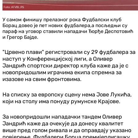
У самом финишу прелазног рока Фудбалски клуб
Борац довео је пет нових фудбалера,а посљедњи су
параф на уговор ставили нападачи Ђорђе Деспотовић
и Грегор Бајде.
"Црвено плави" регистровали су 29 фудбалера за
наступ у Конференцијској лиги, а Оливер
Јандрић спортски директор клуба каже да је с
новопридошлим играчима екипа спремна за
изазове на свим фронтовима.
На списку за европску сцену нема Јове Лукића,
који на столу има понуду румунске Крајове.
За новопридошли нападачки тандем Оливер
Јандрић каже да очекује да донесу квалитет
више пред голом ривала и да оправдају указано
повјерење. Фудбалери Борца премијерлигашку