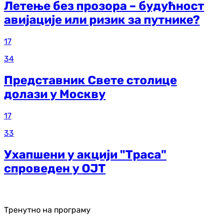
Летење без прозора – будућност
авијације или ризик за путнике?
17
34
Представник Свете столице
долази у Москву
17
33
Ухапшени у акцији "Траса"
спроведен у ОЈТ
Тренутно на програму