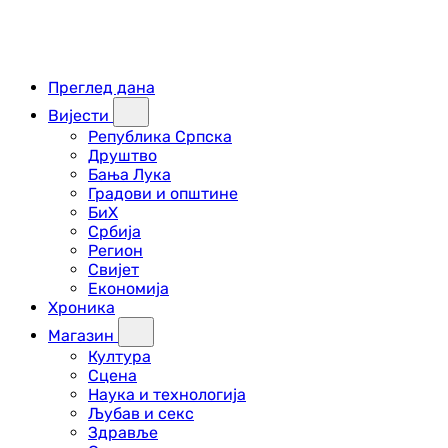
Преглед дана
Вијести
Република Српска
Друштво
Бања Лука
Градови и општине
БиХ
Србија
Регион
Свијет
Економија
Хроника
Магазин
Култура
Сцена
Наука и технологија
Љубав и секс
Здравље