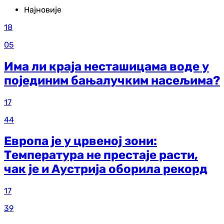
Најновије
18
05
Има ли краја несташицама воде у
појединим бањалучким насељима?
17
44
Европа је у црвеној зони:
Температура не престаје расти,
чак је и Аустрија оборила рекорд
17
39