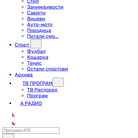
Стил
Занимљивости
Савјети
Вицеви
Ауто-мото
Породица
Питали смо...
Спорт
Фудбал
Кошарка
Тенис
Остали спортови
Архива
ТВ ПРОГРАМ
ТВ Распоред
Програм
А РАДИО
L