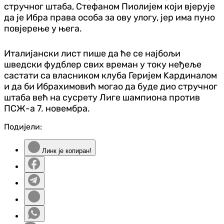
стручног штаба, Стефаном Пиолијем који вјерује
да је Ибра права особа за ову улогу, јер има пуно
повјерење у њега.
Италијански лист пише да ће се најбољи
шведски фудблер свих времан у току неђеље
састати са власником клуба Геријем Kардиналом
и да би Ибрахимовић могао да буде дио стручног
штаба већ на сусрету Лиге шампиона против
ПСЖ-а 7. новембра.
Подијели:
Линк је копиран!