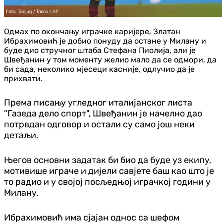
Одмах по окончању играчке каријере, Златан
Ибрахимовић је добио понуду да остане у Милану и
буде дио стручног штаба Стефана Пиолија, али је
Швеђанин у том моменту желио мало да се одмори, да
би сада, неколико мјесеци касније, одлучио да је
прихвати.
Према писању угледног италијанског листа
"Газеда дело спорт", Швеђанин је начелно дао
потрвдан одговор и остали су само још неки
детаљи.
Његов основни задатак би био да буде уз екипу,
мотивише играче и дијели савјете баш као што је
то радио и у својој посљедњој играчкој години у
Милану.
Ибрахимовић има сјајан однос са шефом